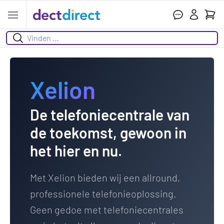
Ihr W
Open menu
Suchen
Xelion
De telefoniecentrale van
de toekomst, gewoon in
het hier en nu.
Met Xelion bieden wij een allround,
professionele telefonieoplossing.
Geen gedoe met telefoniecentrales