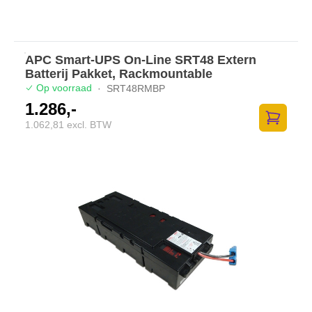
APC Smart-UPS On-Line SRT48 Extern
Batterij Pakket, Rackmountable
Op voorraad
·
SRT48RMBP
1.286,-
1.062,81 excl. BTW
Zum Ware