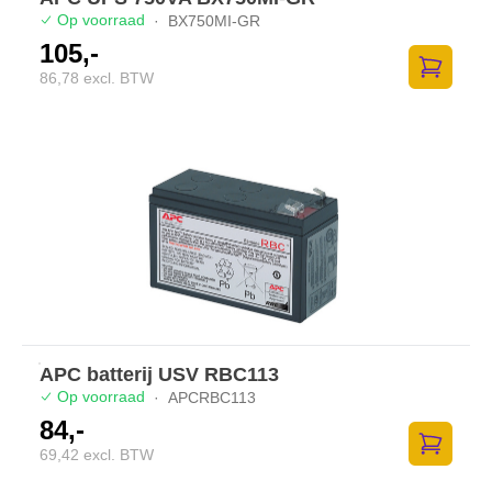
Op voorraad
·
BX750MI-GR
105,-
86,78 excl. BTW
Zum Ware
APC batterij USV RBC113
Op voorraad
·
APCRBC113
84,-
69,42 excl. BTW
Zum Ware