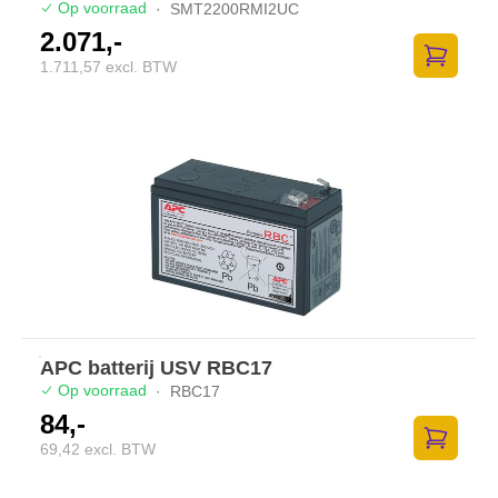
Op voorraad
·
SMT2200RMI2UC
2.071,-
1.711,57 excl. BTW
Zum Ware
APC batterij USV RBC17
Op voorraad
·
RBC17
84,-
69,42 excl. BTW
Zum Ware