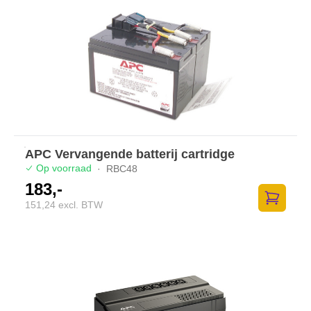
APC Vervangende batterij cartridge
Op voorraad
·
RBC48
183,-
151,24 excl. BTW
Zum Ware