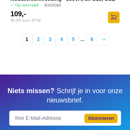
Op voorraad
·
BX500MI
109,-
90,08 excl. BTW
Zum Ware
1
2
3
4
5
…
8
Niets missen?
Schrijf je in voor onze
nieuwsbrief.
Abonnieren