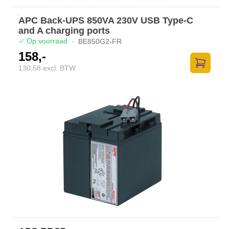
APC Back-UPS 850VA 230V USB Type-C
and A charging ports
Op voorraad
·
BE850G2-FR
158,-
130,58 excl. BTW
Zum Ware