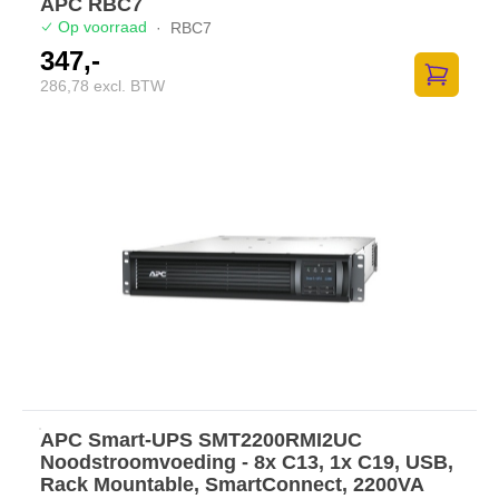
APC RBC7
Op voorraad
·
RBC7
347,-
286,78 excl. BTW
Zum Ware
APC Smart-UPS SMT2200RMI2UC
Noodstroomvoeding - 8x C13, 1x C19, USB,
Rack Mountable, SmartConnect, 2200VA