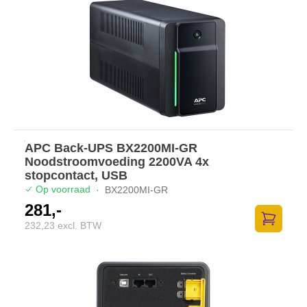
APC Back-UPS BX2200MI-GR
Noodstroomvoeding 2200VA 4x
stopcontact, USB
Op voorraad
·
BX2200MI-GR
281,-
232,23 excl. BTW
Zum Ware