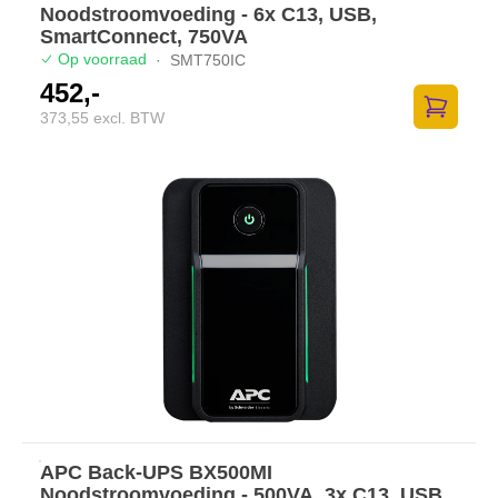
Noodstroomvoeding - 6x C13, USB,
SmartConnect, 750VA
Op voorraad
·
SMT750IC
452,-
373,55 excl. BTW
Zum Ware
APC Back-UPS BX500MI
Noodstroomvoeding - 500VA, 3x C13, USB