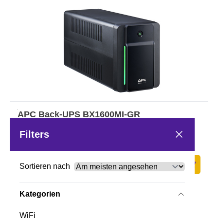
APC Back-UPS BX1600MI-GR
Noodstroomvoeding 1600VA 4x
stopcontact, USB
Filters
Op voorraad
·
BX1600MI-GR
224,-
Sortieren nach
185,12 excl. BTW
Zum Ware
Kategorien
WiFi