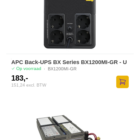
APC Back-UPS BX Series BX1200MI-GR - U
Op voorraad
·
BX1200MI-GR
183,-
151,24 excl. BTW
Zum Ware