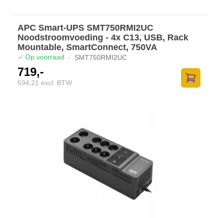
APC Smart-UPS SMT750RMI2UC
Noodstroomvoeding - 4x C13, USB, Rack
Mountable, SmartConnect, 750VA
Op voorraad
·
SMT750RMI2UC
719,-
594,21 excl. BTW
Zum Ware