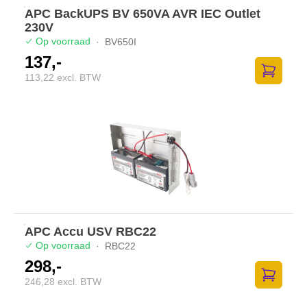
APC BackUPS BV 650VA AVR IEC Outlet
230V
Op voorraad
·
BV650I
137,-
113,22 excl. BTW
Zum Ware
APC Accu USV RBC22
Op voorraad
·
RBC22
298,-
246,28 excl. BTW
Zum Ware