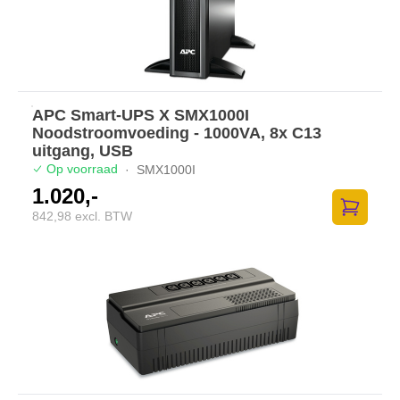
APC Smart-UPS X SMX1000I
Noodstroomvoeding - 1000VA, 8x C13
uitgang, USB
Op voorraad
·
SMX1000I
1.020,-
842,98 excl. BTW
Zum Ware