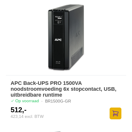
APC Back-UPS PRO 1500VA
noodstroomvoeding 6x stopcontact, USB,
uitbreidbare runtime
Op voorraad
·
BR1500G-GR
512,-
423,14 excl. BTW
Zum Ware