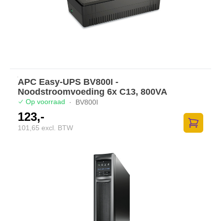
APC Easy-UPS BV800I -
Noodstroomvoeding 6x C13, 800VA
Op voorraad
·
BV800I
123,-
101,65 excl. BTW
Zum Ware