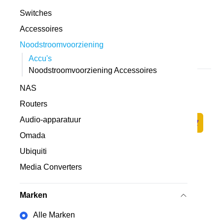
Switches
Accessoires
Noodstroomvoorziening
Accu's
Noodstroomvoorziening Accessoires
APC Smart-UPS Lithium Ion Short Depth
NAS
750VA 230V with SmartConnect
Op voorraad
·
SMTL750RMI2UC
Routers
1.325,-
Audio-apparatuur
1.095,04 excl. BTW
Zum Ware
Omada
Ubiquiti
Media Converters
Marken
Alle Marken