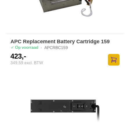
APC Replacement Battery Cartridge 159
Op voorraad
·
APCRBC159
423,-
349,59 excl. BTW
Zum Ware