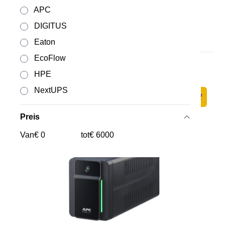
APC
DIGITUS
Eaton
EcoFlow
APC batterij USV RBC123
HPE
Op voorraad
·
APCRBC123
114,-
NextUPS
94,21 excl. BTW
Zum Ware
Preis
Van
€
tot
€