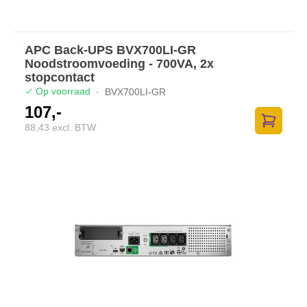
APC Back-UPS BVX700LI-GR
Noodstroomvoeding - 700VA, 2x
stopcontact
Op voorraad
·
BVX700LI-GR
107,-
88,43 excl. BTW
Zum Ware