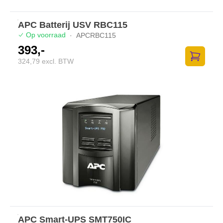
APC Batterij USV RBC115
Op voorraad
·
APCRBC115
393,-
324,79 excl. BTW
Zum Ware
APC Smart-UPS SMT750IC