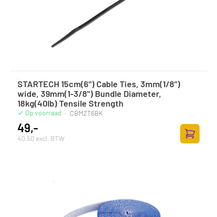
STARTECH 15cm(6") Cable Ties, 3mm(1/8")
wide, 39mm(1-3/8") Bundle Diameter,
18kg(40lb) Tensile Strength
Op voorraad
·
CBMZT6BK
49,-
40,50 excl. BTW
Zum Ware