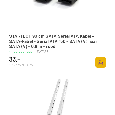
STARTECH 90 cm SATA Serial ATA Kabel -
SATA-kabel - Serial ATA 150 - SATA (V) naar
SATA (V) - 0.9 m - rood
Op voorraad
·
SATA36
33,-
27,27 excl. BTW
Zum Ware