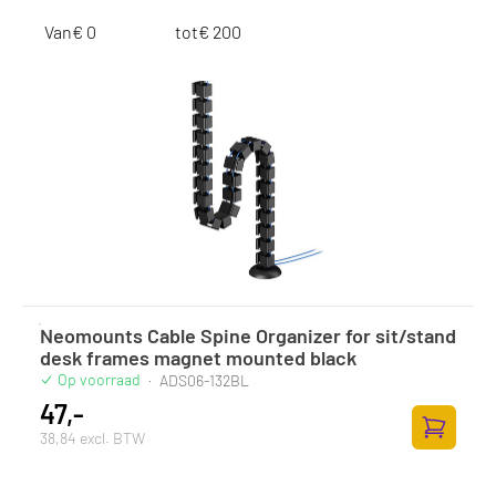
Van
€
tot
€
Neomounts Cable Spine Organizer for sit/stand
desk frames magnet mounted black
Op voorraad
·
ADS06-132BL
47,-
38,84 excl. BTW
Zum Ware