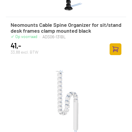
Neomounts Cable Spine Organizer for sit/stand
desk frames clamp mounted black
Op voorraad
·
ADS06-131BL
41,-
33,88 excl. BTW
Zum Ware