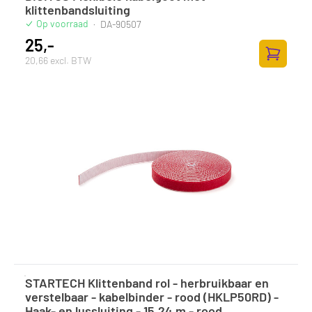
klittenbandsluiting
Op voorraad
·
DA-90507
25,-
20,66 excl. BTW
Zum Ware
STARTECH Klittenband rol - herbruikbaar en
verstelbaar - kabelbinder - rood (HKLP50RD) -
Haak- en lussluiting - 15.24 m - rood