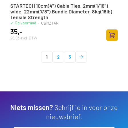
STARTECH 10cm(4") Cable Ties, 2mm(1/16")
wide, 22mm(7/8") Bundle Diameter, 8kg(18lb)
Tensile Strength
Op voorraad
·
CBMZT4N
35,-
28,93 excl. BTW
Zum Ware
1
2
3
Niets missen?
Schrijf je in voor onze
nieuwsbrief.