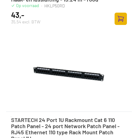
Op voorraad
·
HKLP50RD
43,-
35,54 excl. BTW
Zum Ware
STARTECH 24 Port 1U Rackmount Cat 6 110
Patch Panel - 24 port Network Patch Panel -
RJ45 Ethernet 110 type Rack Mount Patch