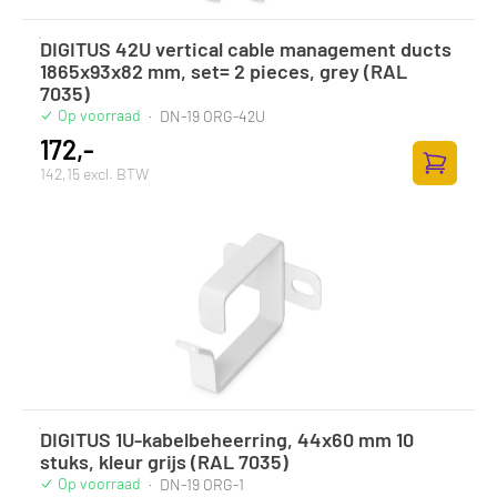
DIGITUS 42U vertical cable management ducts
1865x93x82 mm, set= 2 pieces, grey (RAL
7035)
Op voorraad
·
DN-19 ORG-42U
172,-
142,15 excl. BTW
Zum Ware
DIGITUS 1U-kabelbeheerring, 44x60 mm 10
stuks, kleur grijs (RAL 7035)
Op voorraad
·
DN-19 ORG-1