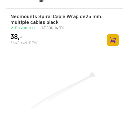
Neomounts Spiral Cable Wrap oe25 mm.
multiple cables black
Op voorraad
·
ADS06-142BL
38,-
31,40 excl. BTW
Zum Ware