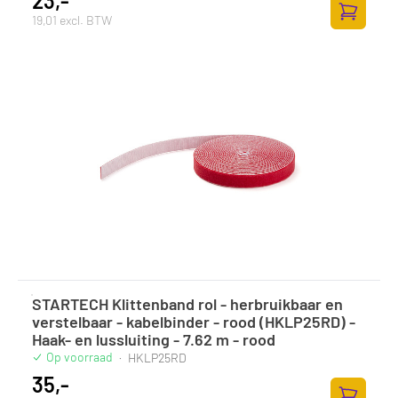
23,-
19,01 excl. BTW
Zum Ware
STARTECH Klittenband rol - herbruikbaar en
verstelbaar - kabelbinder - rood (HKLP25RD) -
Haak- en lussluiting - 7.62 m - rood
Op voorraad
·
HKLP25RD
35,-