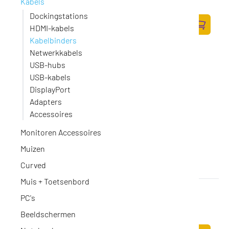
Kabels
Op voorraad
·
ADS06-133BL
37,-
Dockingstations
HDMI-kabels
30,58 excl. BTW
Zum Ware
Kabelbinders
Netwerkkabels
USB-hubs
USB-kabels
DisplayPort
Adapters
Accessoires
Monitoren Accessoires
Muizen
Curved
Muis + Toetsenbord
STARTECH 10" Cable Zip Ties UL Listed 1000
PC's
Pack
Op voorraad
·
CBMZT10BK
Beeldschermen
71,-