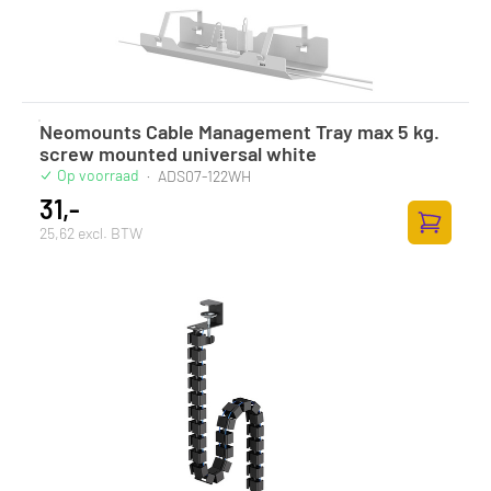
Neomounts Cable Management Tray max 5 kg.
screw mounted universal white
Op voorraad
·
ADS07-122WH
31,-
25,62 excl. BTW
Zum Ware