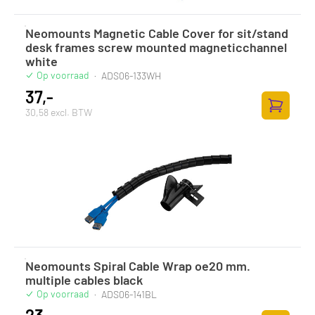
Neomounts Magnetic Cable Cover for sit/stand
desk frames screw mounted magneticchannel
white
Op voorraad
·
ADS06-133WH
37,-
30,58 excl. BTW
Zum Ware
Neomounts Spiral Cable Wrap oe20 mm.
multiple cables black
Op voorraad
·
ADS06-141BL