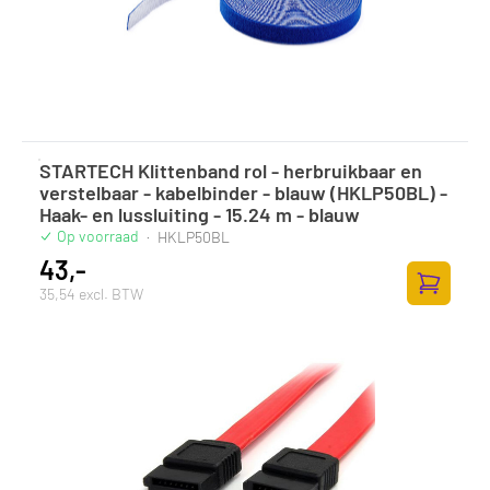
STARTECH Klittenband rol - herbruikbaar en
verstelbaar - kabelbinder - blauw (HKLP50BL) -
Haak- en lussluiting - 15.24 m - blauw
Op voorraad
·
HKLP50BL
43,-
35,54 excl. BTW
Zum Ware