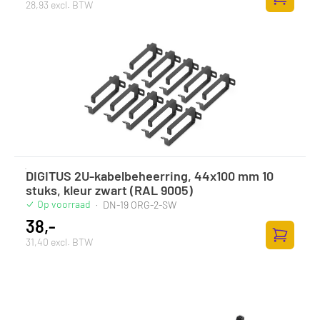
28,93 excl. BTW
Zum Ware
DIGITUS 2U-kabelbeheerring, 44x100 mm 10
stuks, kleur zwart (RAL 9005)
Op voorraad
·
DN-19 ORG-2-SW
38,-
31,40 excl. BTW
Zum Ware