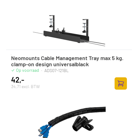
Zum Ware
Neomounts Cable Management Tray max 5 kg.
clamp-on design universalblack
Op voorraad
·
ADS07-121BL
42,-
34,71 excl. BTW
Zum Ware