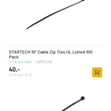
STARTECH 10" Cable Zip Ties UL Listed 100
Pack
Op voorraad
·
CBMZT10B
40,-
33,06 excl. BTW
Zum Ware