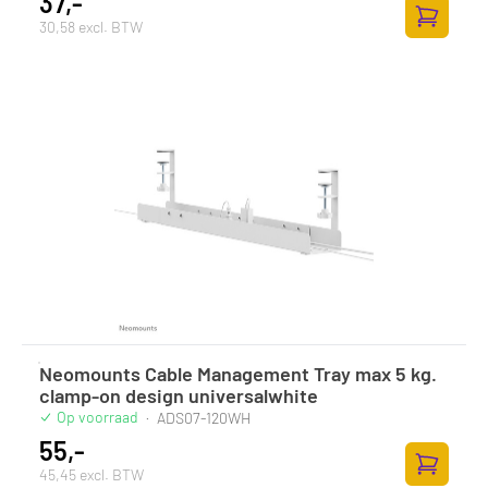
37,-
30,58 excl. BTW
Zum Ware
Neomounts Cable Management Tray max 5 kg.
clamp-on design universalwhite
Op voorraad
·
ADS07-120WH
55,-
45,45 excl. BTW