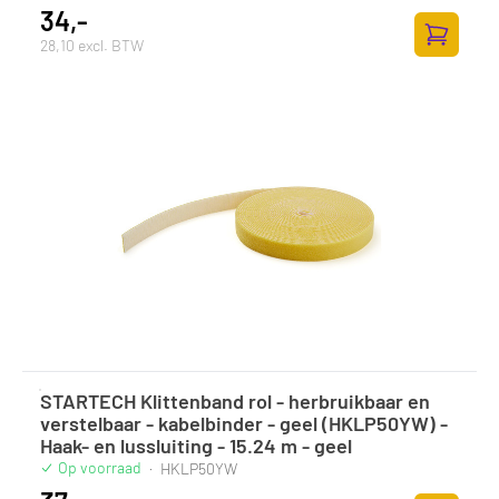
34,-
28,10 excl. BTW
Zum Ware
STARTECH Klittenband rol - herbruikbaar en
verstelbaar - kabelbinder - geel (HKLP50YW) -
Haak- en lussluiting - 15.24 m - geel
Op voorraad
·
HKLP50YW