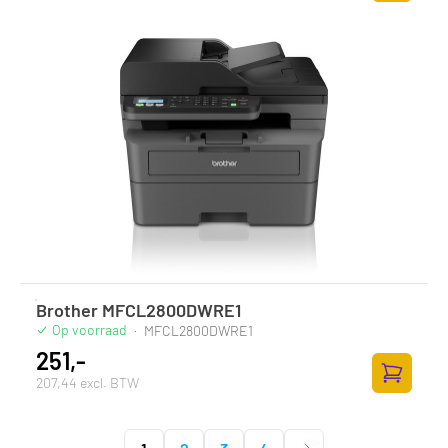
Zum Ware
Brother MFCL2800DWRE1
Op voorraad
·
MFCL2800DWRE1
251,-
207,44 excl. BTW
Zum Ware