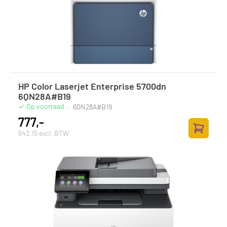
HP Color Laserjet Enterprise 5700dn
6QN28A#B19
Op voorraad
·
6QN28A#B19
777,-
642,15 excl. BTW
Zum Ware