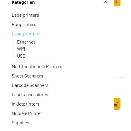
Kategorien
498,35 excl. BTW
Zum Ware
Labelprinters
Bonprinters
Laserprinters
Ethernet
Wifi
USB
Multifunctionele Printers
Sheet Scanners
KYOCERA ECOSYS M8124cidn MFP Printer
Barcode Scanners
Op voorraad
·
1102P43NL0
Laser accessiores
1.863,-
Inkjetprinters
1.539,67 excl. BTW
Zum Ware
Mobiele Printer
Supplies