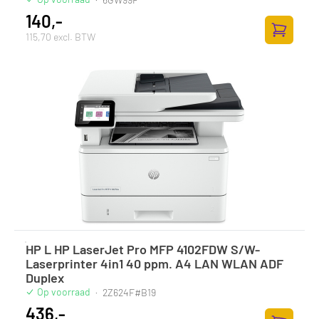
140,-
115,70 excl. BTW
Zum Ware
HP L HP LaserJet Pro MFP 4102FDW S/W-
Laserprinter 4in1 40 ppm. A4 LAN WLAN ADF
Duplex
Op voorraad
·
2Z624F#B19
436,-