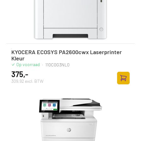
KYOCERA ECOSYS PA2600cwx Laserprinter
Kleur
Op voorraad
·
110C0G3NL0
375,-
309,92 excl. BTW
Zum Ware