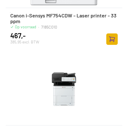
Canon i-Sensys MF754CDW - Laser printer - 33
ppm
Op voorraad
·
7185C010
467,-
385,95 excl. BTW
Zum Ware