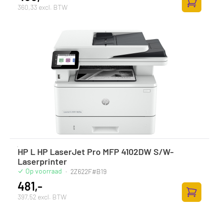
360,33 excl. BTW
Zum Ware
HP L HP LaserJet Pro MFP 4102DW S/W-
Laserprinter
Op voorraad
·
2Z622F#B19
481,-
397,52 excl. BTW
Zum Ware