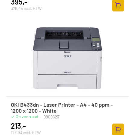
395,-
326,45 excl. BTW
Zum Ware
OKI B433dn - Laser Printer - A4 - 40 ppm -
1200 x 1200 - White
Op voorraad
·
09006231
213,-
176,03 excl. BTW