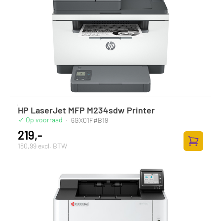
HP LaserJet MFP M234sdw Printer
Op voorraad
·
6GX01F#B19
219,-
180,99 excl. BTW
Zum Ware