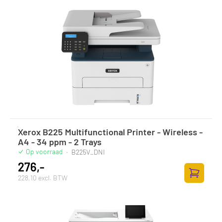
Xerox B225 Multifunctional Printer - Wireless -
A4 - 34 ppm - 2 Trays
Op voorraad
·
B225V_DNI
276,-
228,10 excl. BTW
Zum Ware