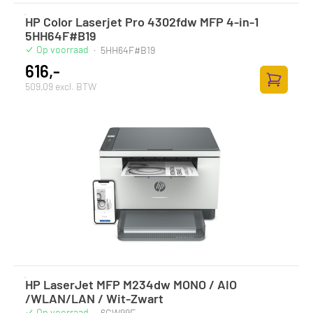
HP Color Laserjet Pro 4302fdw MFP 4-in-1
5HH64F#B19
Op voorraad
·
5HH64F#B19
616,-
509,09 excl. BTW
Zum Ware
HP LaserJet MFP M234dw MONO / AIO
/WLAN/LAN / Wit-Zwart
Op voorraad
·
6GW99F