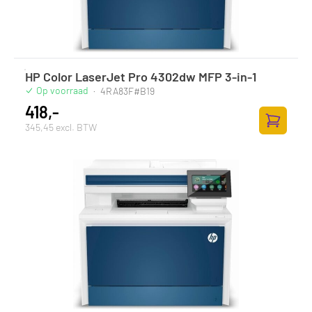
HP Color LaserJet Pro 4302dw MFP 3-in-1
Op voorraad
·
4RA83F#B19
418,-
345,45 excl. BTW
Zum Ware