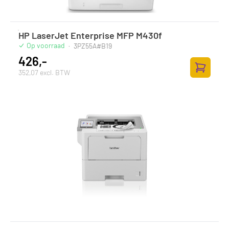
HP LaserJet Enterprise MFP M430f
Op voorraad
·
3PZ55A#B19
426,-
352,07 excl. BTW
Zum Ware