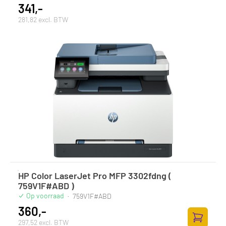
341,-
281,82 excl. BTW
HP Color LaserJet Pro MFP 3302fdng (
759V1F#ABD )
Op voorraad
·
759V1F#ABD
360,-
297,52 excl. BTW