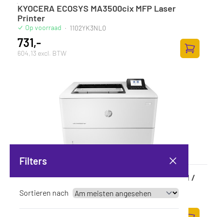
KYOCERA ECOSYS MA3500cix MFP Laser
Printer
Op voorraad
·
1102YK3NL0
731,-
604,13 excl. BTW
Zum Ware
Filters
HP LaserJet Enterprise M507dn MONO / LAN /
Wit-Zwart
Sortieren nach
Op voorraad
·
1PV87A
603,-