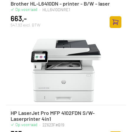
Brother HL-L6410DN - printer - B/W - laser
Op voorraad
·
HLL6410DNRE1
663,-
547,93 excl. BTW
Zum Ware
HP LaserJet Pro MFP 4102FDN S/W-
Laserprinter 4in1
Op voorraad
·
2Z623F#B19