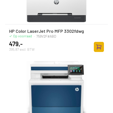
HP Color LaserJet Pro MFP 3302fdwg
Op voorraad
·
759V2F#ABD
479,-
395,87 excl. BTW
Zum Ware