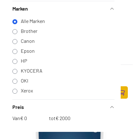
Marken
Alle Marken
Brother
Canon
Epson
HP
KYOCERA
HP LaserJet Enterprise M612dn Printer
Op voorraad
·
7PS86A#B19
OKI
833,-
Xerox
688,43 excl. BTW
Zum Ware
Preis
Van
€
tot
€