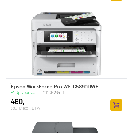
Zum Ware
Epson WorkForce Pro WF-C5890DWF
Op voorraad
·
C11CK23401
460,-
380,17 excl. BTW
Zum Ware