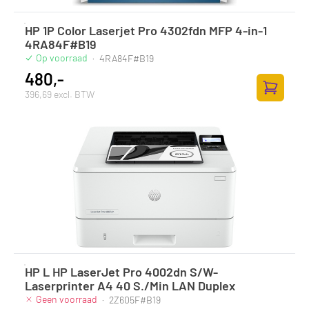
HP 1P Color Laserjet Pro 4302fdn MFP 4-in-1
4RA84F#B19
Op voorraad
·
4RA84F#B19
480,-
396,69 excl. BTW
Zum Ware
HP L HP LaserJet Pro 4002dn S/W-
Laserprinter A4 40 S./Min LAN Duplex
Geen voorraad
·
2Z605F#B19