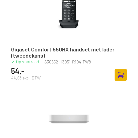
Gigaset Comfort 550HX handset met lader
(tweedekans)
Op voorraad
·
S30852-H3051-R104-TW8
54,-
44,63 excl. BTW
Zum Ware