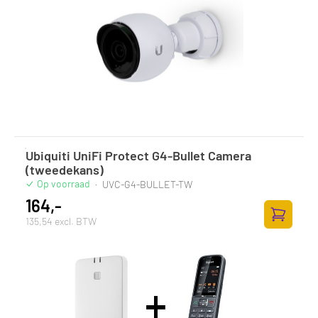
Ubiquiti UniFi Protect G4-Bullet Camera
(tweedekans)
Op voorraad
·
UVC-G4-BULLET-TW
164,-
135,54 excl. BTW
Zum Ware