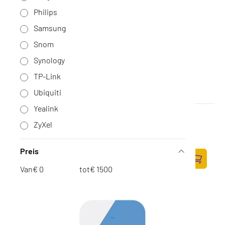
Philips
Samsung
Snom
Synology
TP-Link
Ubiquiti
Yealink
Yealink Neckband for WH63/WH67
ZyXel
(tweedekans)
Op voorraad
·
330100010017-TW
14,-
Preis
11,57 excl. BTW
Van
€
tot
€
Zum Ware