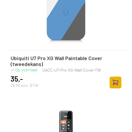
Ubiquiti U7 Pro XG Wall Paintable Cover
(tweedekans)
Op voorraad
·
UACC-U7-Pro-XG-Wall-Cover-TW
35,-
28,93 excl. BTW
Zum Ware