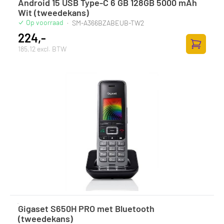
Android 15 USB Type-C 6 GB 128GB 5000 mAh
Wit (tweedekans)
Op voorraad
·
SM-A366BZABEUB-TW2
224,-
185,12 excl. BTW
Zum Ware
Gigaset S650H PRO met Bluetooth
(tweedekans)