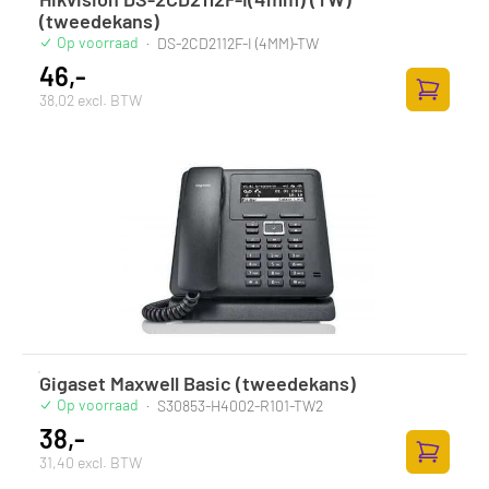
(tweedekans)
Op voorraad
·
DS-2CD2112F-I (4MM)-TW
46,-
38,02 excl. BTW
Zum Ware
Gigaset Maxwell Basic (tweedekans)
Op voorraad
·
S30853-H4002-R101-TW2
38,-
31,40 excl. BTW
Zum Ware