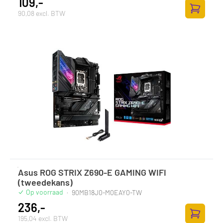
109,-
90,08 excl. BTW
Zum Ware
Asus ROG STRIX Z690-E GAMING WIFI
(tweedekans)
Op voorraad
·
90MB18J0-M0EAY0-TW
236,-
195,04 excl. BTW