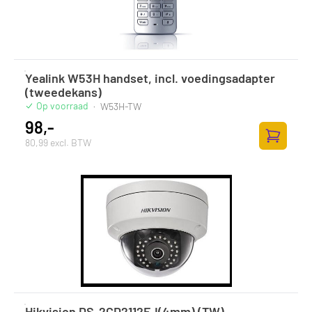
Yealink W53H handset, incl. voedingsadapter
(tweedekans)
Op voorraad
·
W53H-TW
98,-
80,99 excl. BTW
Zum Ware
Hikvision DS-2CD2112F-I(4mm) (TW)