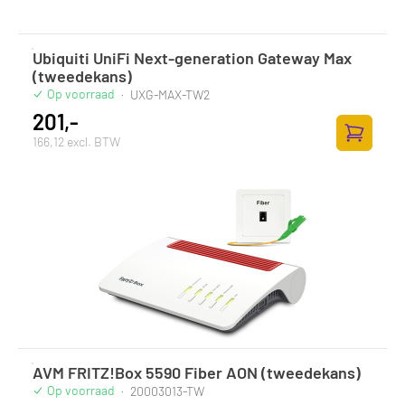
Ubiquiti UniFi Next-generation Gateway Max
(tweedekans)
Op voorraad
·
UXG-MAX-TW2
201,-
166,12 excl. BTW
Zum Ware
AVM FRITZ!Box 5590 Fiber AON (tweedekans)
Op voorraad
·
20003013-TW