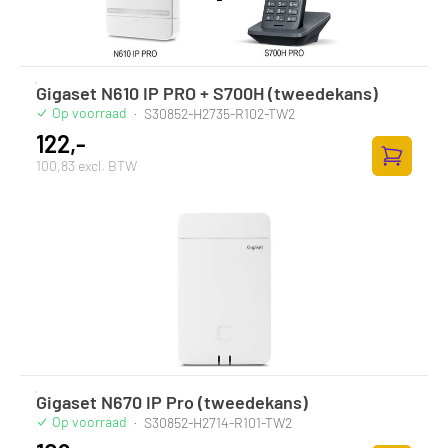
Gigaset N610 IP PRO + S700H (tweedekans)
Op voorraad
·
S30852-H2735-R102-TW2
122,-
100,83 excl. BTW
Zum Ware
Gigaset N670 IP Pro (tweedekans)
Op voorraad
·
S30852-H2714-R101-TW2