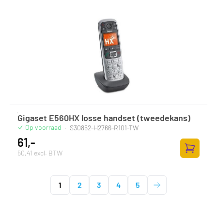
Gigaset E560HX losse handset (tweedekans)
Op voorraad
·
S30852-H2766-R101-TW
61,-
50,41 excl. BTW
Zum Ware
1
2
3
4
5