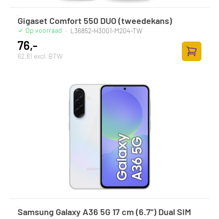
Gigaset Comfort 550 DUO (tweedekans)
Op voorraad
·
L36852-H3001-M204-TW
76,-
62,81 excl. BTW
Zum Ware
Samsung Galaxy A36 5G 17 cm (6.7") Dual SIM