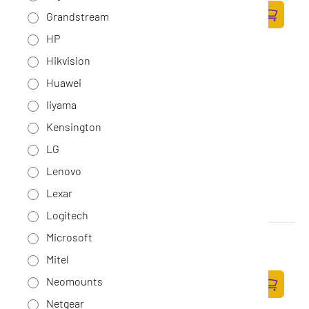
224,-
Grandstream
185,12 excl. BTW
Zum Ware
HP
Hikvision
Huawei
Iiyama
Kensington
LG
Lenovo
Lexar
Logitech
Microsoft
Gigaset AS690A (tweedekans)
Op voorraad
·
S30852-H2836-M201-TW
Mitel
40,-
Neomounts
33,06 excl. BTW
Zum Ware
Netgear