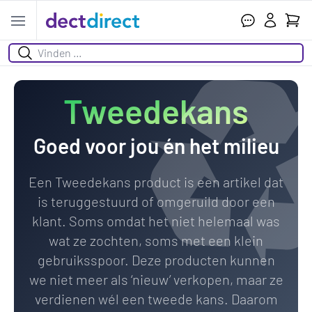
Ihr W
Open menu
Suchen
Tweedekans
Goed voor jou én het milieu
Een Tweedekans product is een artikel dat
is teruggestuurd of omgeruild door een
klant. Soms omdat het niet helemaal was
wat ze zochten, soms met een klein
gebruiksspoor. Deze producten kunnen
we niet meer als ‘nieuw’ verkopen, maar ze
verdienen wél een tweede kans. Daarom