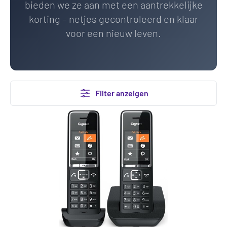
bieden we ze aan met een aantrekkelijke
korting – netjes gecontroleerd en klaar
voor een nieuw leven.
Filter anzeigen