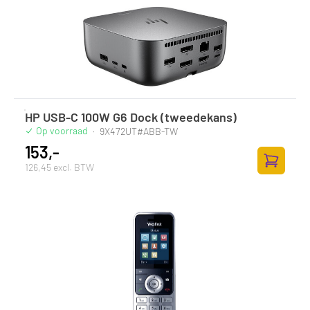
HP USB-C 100W G6 Dock (tweedekans)
Op voorraad
·
9X472UT#ABB-TW
153,-
126,45 excl. BTW
Zum Ware