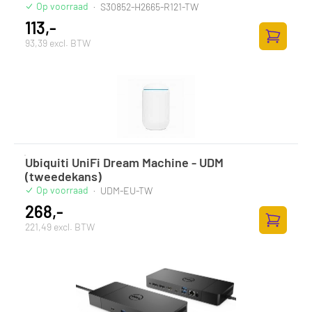
Op voorraad
·
S30852-H2665-R121-TW
113,-
93,39 excl. BTW
Zum Ware
Ubiquiti UniFi Dream Machine - UDM
(tweedekans)
Op voorraad
·
UDM-EU-TW
268,-
221,49 excl. BTW
Zum Ware