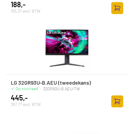
188,-
155,37 excl. BTW
Zum Ware
LG 32GR93U-B.AEU (tweedekans)
Op voorraad
·
32GR93U-B.AEU-TW
445,-
367,77 excl. BTW
Zum Ware