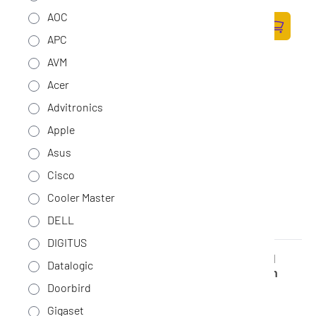
188,-
AOC
155,37 excl. BTW
APC
Zum Ware
AVM
Acer
Advitronics
Apple
Asus
Cisco
Cooler Master
DELL
DIGITUS
Samsung Galaxy A36 5G 17 cm (6.7") Dual SIM
Datalogic
Android 15 USB Type-C 6 GB 128GB 5000 mAh
Wit (tweedekans)
Doorbird
Op voorraad
·
SM-A366BZABEUB-TW
Gigaset