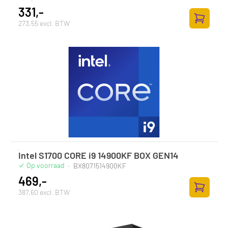
331,-
273,55 excl. BTW
Zum Ware
Intel S1700 CORE i9 14900KF BOX GEN14
Op voorraad
·
BX8071514900KF
469,-
387,60 excl. BTW
Zum Ware