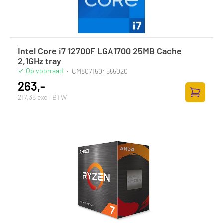
Intel Core i7 12700F LGA1700 25MB Cache
2,1GHz tray
Op voorraad
·
CM8071504555020
263,-
217,36 excl. BTW
Zum Ware