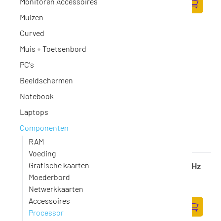
Monitoren Accessoires
104,13 excl. BTW
Zum Ware
Muizen
Curved
Muis + Toetsenbord
PC's
Beeldschermen
Notebook
Laptops
Componenten
RAM
Voeding
AMD AM5 Ryzen 7 7800X3D Tray 4,2GHz 5,0GHz
Grafische kaarten
Boost 8xCore 16xThreads 96MB 120W
Moederbord
Op voorraad
·
100-000000910
Netwerkkaarten
301,-
Accessoires
248,76 excl. BTW
Processor
Zum Ware