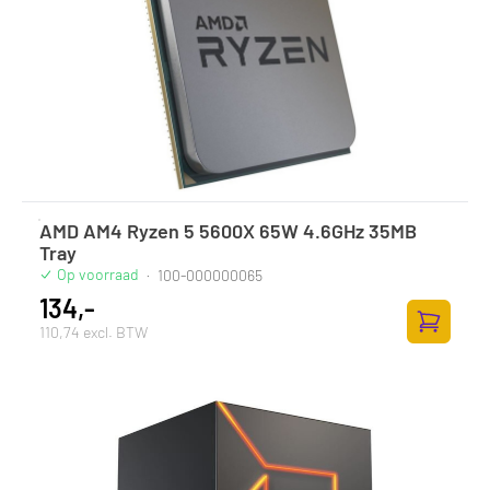
AMD AM4 Ryzen 5 5600X 65W 4.6GHz 35MB
Tray
Op voorraad
·
100-000000065
134,-
110,74 excl. BTW
Zum Ware