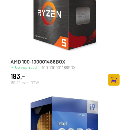
AMD 100-100001488BOX
Op voorraad
·
100-100001488BOX
183,-
151,24 excl. BTW
Zum Ware