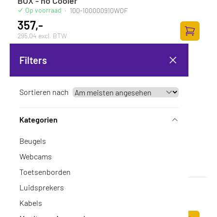
BOX - no Cooler
Op voorraad
·
100-100000910WOF
357,-
295,04 excl. BTW
Zum Ware
Filters
Sortieren nach
Kategorien
Beugels
Webcams
Toetsenborden
Luidsprekers
AMD AM4 Ryzen 5 5600 65W 4.4Hz Tray
Op voorraad
·
100-000000927
Kabels
126,-