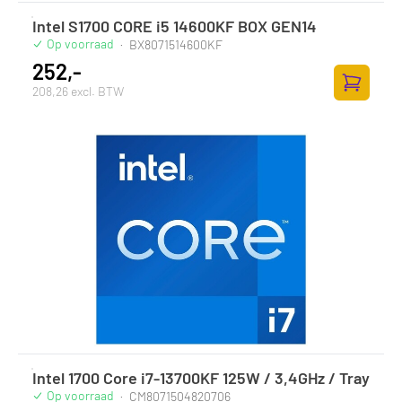
Intel S1700 CORE i5 14600KF BOX GEN14
Op voorraad
·
BX8071514600KF
252,-
208,26 excl. BTW
Zum Ware
Intel 1700 Core i7-13700KF 125W / 3,4GHz / Tray
Op voorraad
·
CM8071504820706