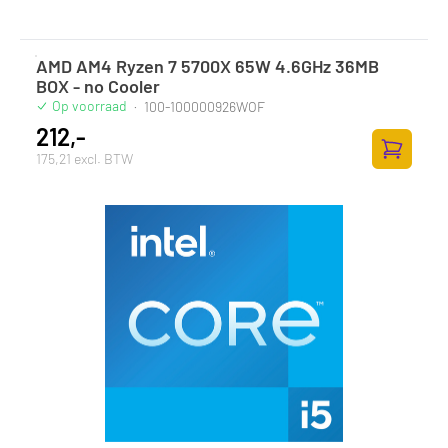
AMD AM4 Ryzen 7 5700X 65W 4.6GHz 36MB
BOX - no Cooler
Op voorraad
·
100-100000926WOF
212,-
175,21 excl. BTW
Zum Ware