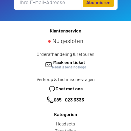
Abonnieren
Klantenservice
●
Nu gesloten
Orderafhandeling & retouren
Maak een ticket
Nadat je bent ingelogd
Verkoop & technische vragen
Chat met ons
085 - 023 3333
Kategorien
Headsets
Toestellen