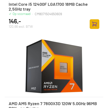
Intel Core i5 12400F LGA1700 18MB Cache
2,5GHz tray
Op voorraad
·
CM8071504650609
146,-
120,66 excl. BTW
Zum Ware
AMD AM5 Ryzen 7 7800X3D 120W 5.0GHz 96MB