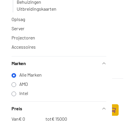
Behuizingen
Uitbreidingskaarten
Oplsag
Server
Projectoren
Accessoires
Marken
Alle Marken
AMD
Intel Core i5 13600K LGA1700 30MB Cache
3,5GHz tray
Intel
Op voorraad
·
CM8071504821005
267,-
Preis
220,66 excl. BTW
Zum Ware
Van
€
tot
€