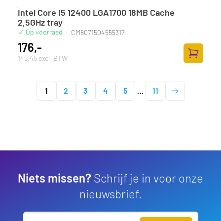
Intel Core i5 12400 LGA1700 18MB Cache
2,5GHz tray
Op voorraad
·
CM8071504555317
176,-
145,45 excl. BTW
Zum Ware
1
2
3
4
5
…
11
Niets missen?
Schrijf je in voor onze
nieuwsbrief.