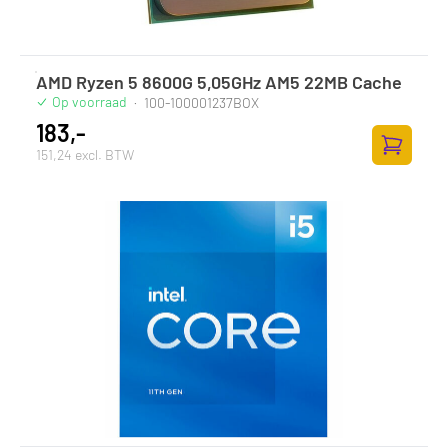
AMD Ryzen 5 8600G 5,05GHz AM5 22MB Cache
Op voorraad
·
100-100001237BOX
183,-
151,24 excl. BTW
Zum Ware