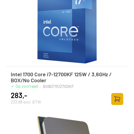
Intel 1700 Core i7-12700KF 125W / 3,6GHz /
BOX/No Cooler
Op voorraad
·
BX8071512700KF
283,-
233,88 excl. BTW
Zum Ware