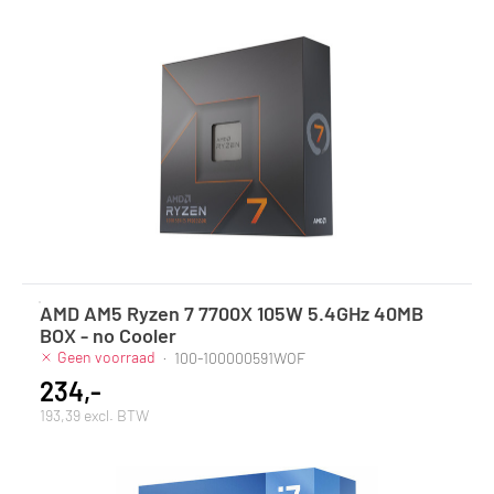
AMD AM5 Ryzen 7 7700X 105W 5.4GHz 40MB
BOX - no Cooler
Geen voorraad
·
100-100000591WOF
234,-
193,39 excl. BTW