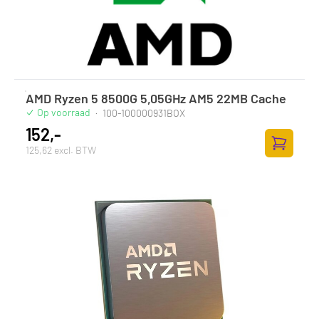
AMD Ryzen 5 8500G 5,05GHz AM5 22MB Cache
Op voorraad
·
100-100000931BOX
152,-
125,62 excl. BTW
Zum Ware