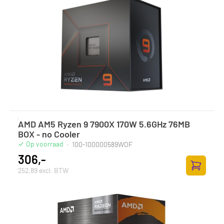
AMD AM5 Ryzen 9 7900X 170W 5.6GHz 76MB
BOX - no Cooler
Op voorraad
·
100-100000589WOF
306,-
252,89 excl. BTW
Zum Ware