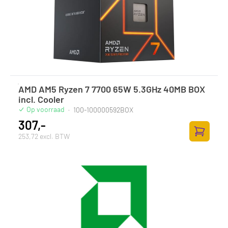
AMD AM5 Ryzen 7 7700 65W 5.3GHz 40MB BOX
incl. Cooler
Op voorraad
·
100-100000592BOX
307,-
253,72 excl. BTW
Zum Ware