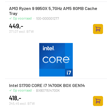
AMD Ryzen 9 9950X 5,7GHz AM5 80MB Cache
Tray
Op voorraad
·
100-000001277
449,-
371,07 excl. BTW
Zum Ware
Intel S1700 CORE i7 14700K BOX GEN14
Op voorraad
·
BX8071514700K
418,-
345,45 excl. BTW
Zum Ware