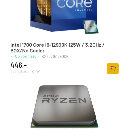
Intel 1700 Core i9-12900K 125W / 3,2GHz /
BOX/No Cooler
Op voorraad
·
BX8071512900K
446,-
368,60 excl. BTW
Zum Ware