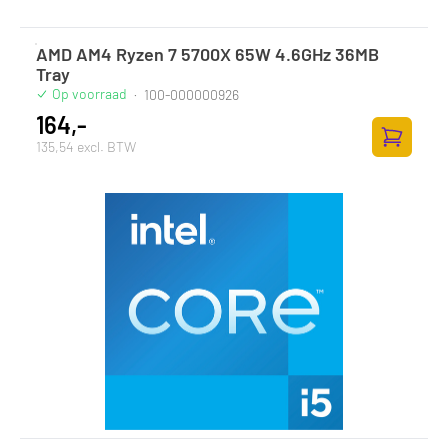
AMD AM4 Ryzen 7 5700X 65W 4.6GHz 36MB
Tray
Op voorraad
·
100-000000926
164,-
135,54 excl. BTW
Zum Ware