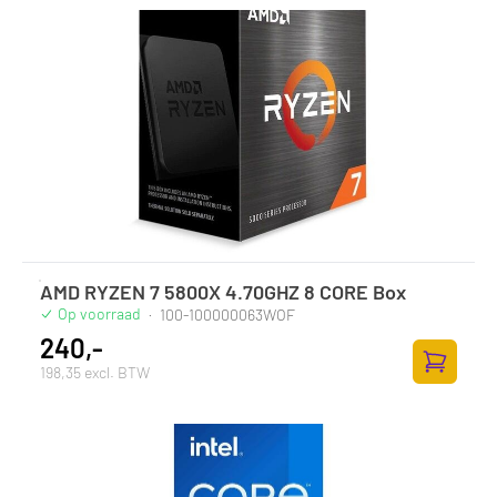
AMD RYZEN 7 5800X 4.70GHZ 8 CORE Box
Op voorraad
·
100-100000063WOF
240,-
198,35 excl. BTW
Zum Ware