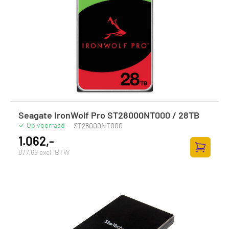
Seagate IronWolf Pro ST28000NT000 / 28TB
Op voorraad
·
ST28000NT000
1.062,-
877,69 excl. BTW
Zum Ware