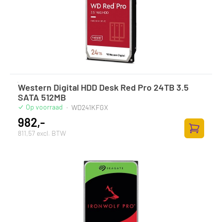
Western Digital HDD Desk Red Pro 24TB 3.5
SATA 512MB
Op voorraad
·
WD241KFGX
982,-
811,57 excl. BTW
Zum Ware