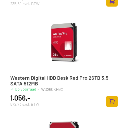
235,54 excl. BTW
Zum Ware
Western Digital HDD Desk Red Pro 26TB 3.5
SATA 512MB
Op voorraad
·
WD260KFGX
1.056,-
872,73 excl. BTW
Zum Ware