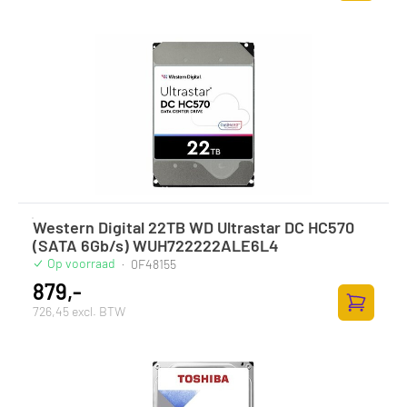
Zum Ware
Western Digital 22TB WD Ultrastar DC HC570
(SATA 6Gb/s) WUH722222ALE6L4
Op voorraad
·
0F48155
879,-
726,45 excl. BTW
Zum Ware