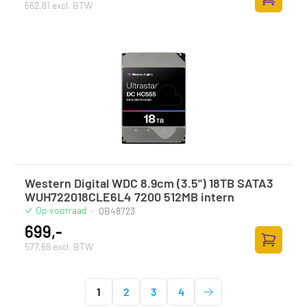
562,81 excl. BTW
Zum Ware
Western Digital WDC 8.9cm (3.5") 18TB SATA3
WUH722018CLE6L4 7200 512MB intern
Op voorraad
·
0B48723
699,-
577,69 excl. BTW
Zum Ware
1
2
3
4