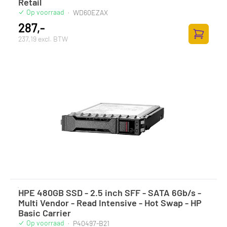
Retail
Op voorraad
·
WD60EZAX
287,-
237,19 excl. BTW
Zum Ware
HPE 480GB SSD - 2.5 inch SFF - SATA 6Gb/s -
Multi Vendor - Read Intensive - Hot Swap - HP
Basic Carrier
Op voorraad
·
P40497-B21