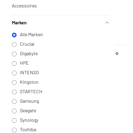
Accessoires
Marken
Alle Marken
Crucial
Western Digital WD202KFGX / 20 TB/ Red Pro
Gigabyte
Geen voorraad
·
WD202KFGX
HPE
1.289,-
INTENSO
1.065,29 excl. BTW
Kingston
STARTECH
Samsung
Seagate
Synology
Toshiba