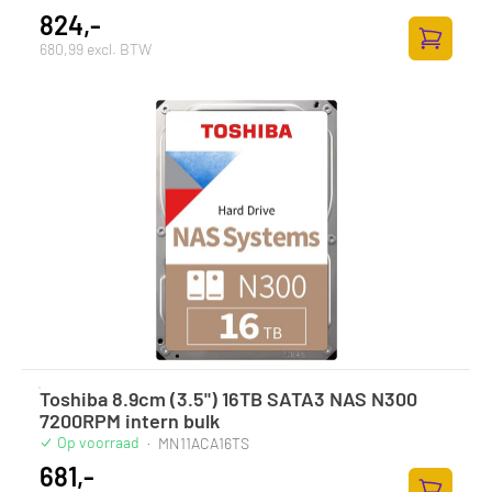
824,-
680,99 excl. BTW
Zum Ware
Toshiba 8.9cm (3.5") 16TB SATA3 NAS N300
7200RPM intern bulk
Op voorraad
·
MN11ACA16TS
681,-