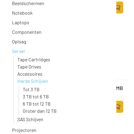
478,-
Beeldschermen
395,04 excl. BTW
Notebook
Zum Ware
Laptops
Componenten
Oplsag
Server
Tape Cartridges
Tape Drives
Accessoires
Harde Schijven
Toshiba BULK N300 NAS Hard Drive 18TB 512MB
Tot 3 TB
Op voorraad
·
HDWG51JUZSVA
3 TB tot 6 TB
964,-
6 TB tot 12 TB
796,69 excl. BTW
Groter dan 12 TB
Zum Ware
SAS Schijven
Projectoren