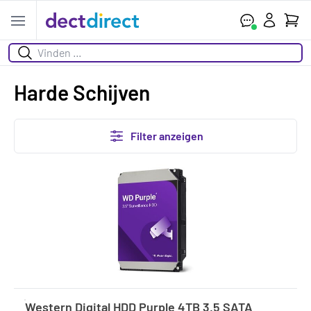
Ihr W
Open menu
Suchen
Harde Schijven
Filter anzeigen
Western Digital HDD Purple 4TB 3.5 SATA