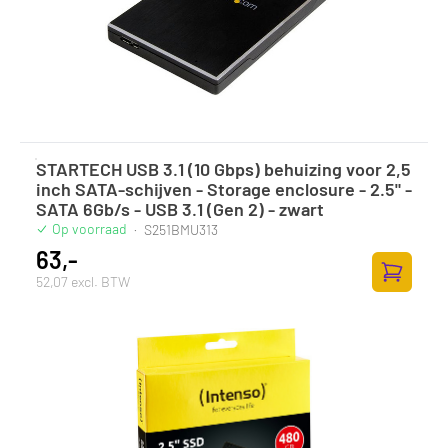
STARTECH USB 3.1 (10 Gbps) behuizing voor 2,5
inch SATA-schijven - Storage enclosure - 2.5" -
SATA 6Gb/s - USB 3.1 (Gen 2) - zwart
Op voorraad
·
S251BMU313
63,-
52,07 excl. BTW
Zum Ware