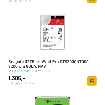
662,81 excl. BTW
Zum Ware
Seagate 32TB IronWolf Pro ST32000NT000
7200rpm 6Gb/s NAS
Op voorraad
·
ST32000NT000
1.386,-
1.145,45 excl. BTW
Zum Ware