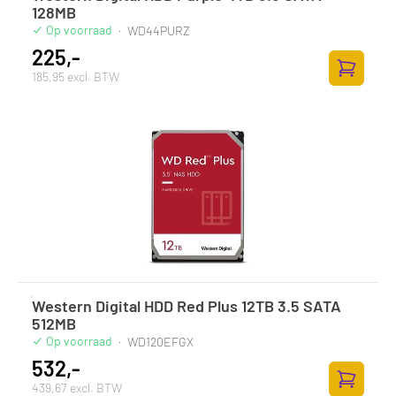
128MB
Op voorraad
·
WD44PURZ
225,-
185,95 excl. BTW
Zum Ware
Western Digital HDD Red Plus 12TB 3.5 SATA
512MB
Op voorraad
·
WD120EFGX
532,-
439,67 excl. BTW