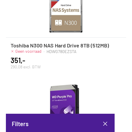
Toshiba N300 NAS Hard Drive 8TB (512MB)
Geen voorraad
·
HDWG780EZSTA
351,-
290,08 excl. BTW
Filters