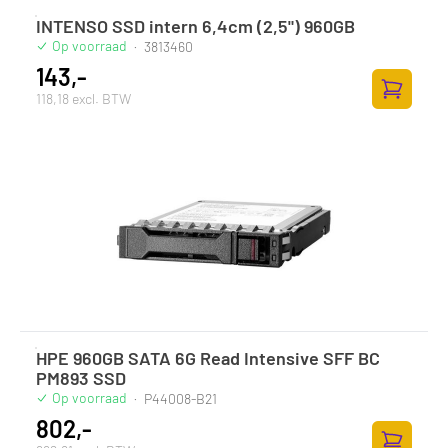
INTENSO SSD intern 6,4cm (2,5") 960GB
Op voorraad
·
3813460
143,-
118,18 excl. BTW
Zum Ware
HPE 960GB SATA 6G Read Intensive SFF BC
PM893 SSD
Op voorraad
·
P44008-B21
802,-