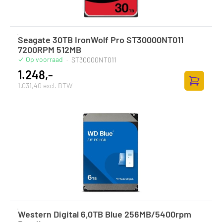
Seagate 30TB IronWolf Pro ST30000NT011
7200RPM 512MB
Op voorraad
·
ST30000NT011
1.248,-
1.031,40 excl. BTW
Zum Ware
Western Digital 6,0TB Blue 256MB/5400rpm