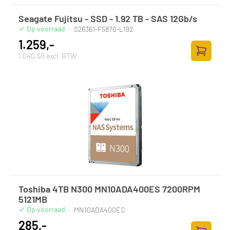
Seagate Fujitsu - SSD - 1.92 TB - SAS 12Gb/s
Op voorraad
·
S26361-F5870-L192
1.259,-
1.040,50 excl. BTW
Zum Ware
Toshiba 4TB N300 MN10ADA400ES 7200RPM
5121MB
Op voorraad
·
MN10ADA400ES
285,-