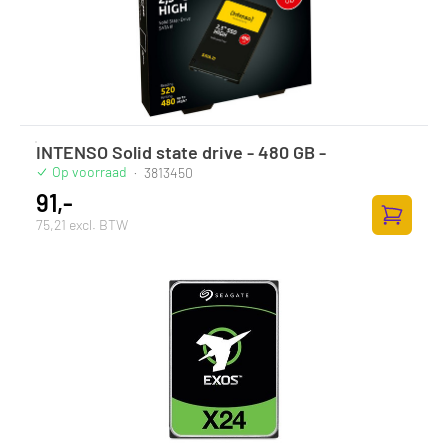
INTENSO Solid state drive - 480 GB -
Op voorraad
·
3813450
91,-
75,21 excl. BTW
Zum Ware