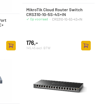
MikroTik Cloud Router Switch
CRS310-1G-5S-4S+IN
Op voorraad
·
CRS310-1G-5S-4S+IN
Port
E+
176,-
145,45 excl. BTW
Zum Warenkorb hinzufügen
Zum Warenkor