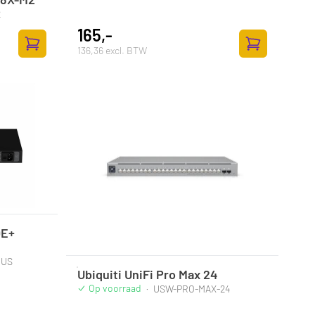
2
165,-
136,36 excl. BTW
Zum Warenkorb hinzufügen
Zum Warenkor
OE+
EUS
Ubiquiti UniFi Pro Max 24
Op voorraad
·
USW-PRO-MAX-24