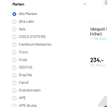
Marken
Alle Marken
Alta Labs
Ubiquiti
Axis
(45w)
CISCO SYSTEMS
Op voor
Cambium Networks
Cisco
234,-
Cudy
193,39 excl
DIGITUS
DrayTek
Fanvil
Grandstream
HPE
HPE Aruba