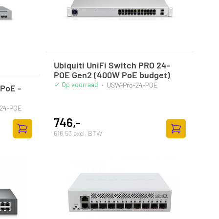
Ubiquiti UniFi Switch PRO 24-
POE Gen2 (400W PoE budget)
Op voorraad
·
USW-Pro-24-POE
 PoE -
24-POE
746,-
616,53 excl. BTW
Zum Warenkorb hinzufügen
Zum Warenkor