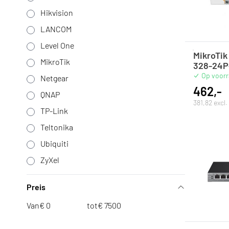
Hikvision
LANCOM
Level One
MikroTik
MikroTik
328-24
Op voor
Netgear
462,-
QNAP
381,82 excl
TP-Link
Teltonika
Ubiquiti
ZyXel
Preis
Van
€
tot
€