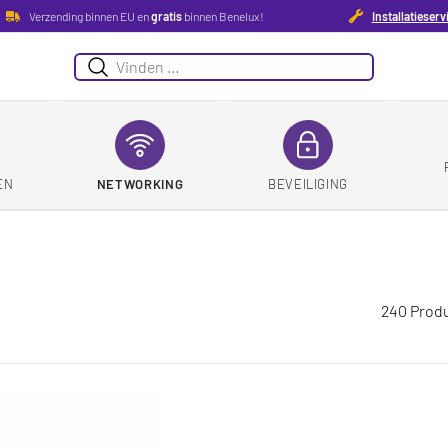
Verzending binnen EU en
gratis
binnen Benelux!
Installatieserv
Suchen
EN
NETWORKING
BEVEILIGING
240 Prod