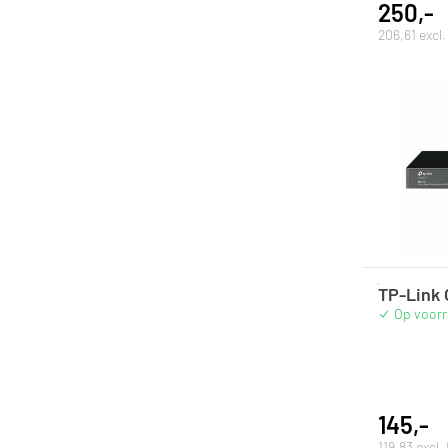
250,-
206,61 excl
TP-Link
Op voor
145,-
119,83 excl