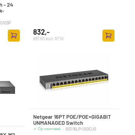
h - 24
k-
U0103F
832,-
687,60 excl. BTW
Zum Warenkorb hinzufügen
Zum Warenkor
Netgear 16PT POE/POE+GIGABIT
UNMANAGED Switch
Op voorraad
·
GS116LP-100EUS
28X-M2