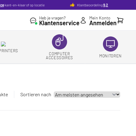
ice
kant-en-klaar of op locatie
Klantbeoordeling
9,2
Heb je vragen?
Mein Konto
Ihr Ware
Klantenservice
Anmelden
PRINTERS
COMPUTER
MONITOREN
ACCESSOIRES
ukte
Sortieren nach