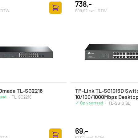
738,-
. BTW
609,92 excl. BTW
Zum Warenkorb hinzufügen
 Omada TL-SG2218
TP-Link TL-SG1016D Swit
10/100/1000Mbps Deskto
raad
·
TL-SG2218
Op voorraad
·
TL-SG1016D
69,-
. BTW
57,02 excl. BTW