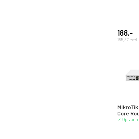
188,-
155,37 excl
MikroTi
Core Ro
Op voor