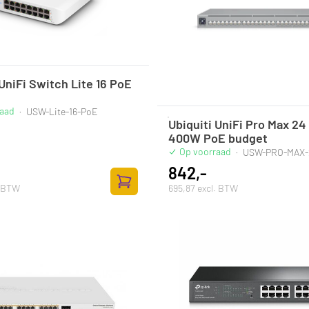
 UniFi Switch Lite 16 PoE
raad
·
USW-Lite-16-PoE
Ubiquiti UniFi Pro Max 24
400W PoE budget
Op voorraad
·
USW-PRO-MAX-
842,-
. BTW
695,87 excl. BTW
Zum Warenkorb hinzufügen