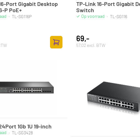
16-Port Gigabit Desktop
TP-Link 16-Port Gigabit 
6-P PoE+
Switch
raad
Op voorraad
·
TL-SG116P
·
TL-SG116
69,-
 BTW
57,02 excl. BTW
Zum Warenkorb hinzufügen
24Port 1Gb 1U 19-inch
raad
·
TL-SG3428