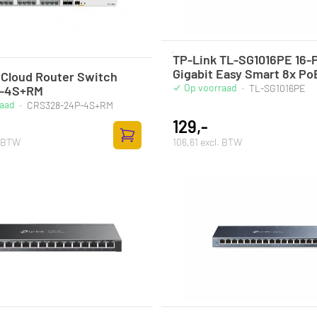
TP-Link TL-SG1016PE 16-
Gigabit Easy Smart 8x Po
 Cloud Router Switch
Op voorraad
·
TL-SG1016PE
P-4S+RM
raad
·
CRS328-24P-4S+RM
129,-
. BTW
106,61 excl. BTW
Zum Warenkorb hinzufügen