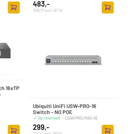
483,-
399,17 excl. BTW
Zum Warenkorb hinzufügen
Zum Warenkor
ch 16xTP
p
Ubiquiti UniFi USW-PRO-16
Switch - NO POE
Op voorraad
·
USW-PRO-MAX-16
299,-
247,11 excl. BTW