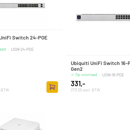
 UniFi Switch 24-POE
raad
·
USW-24-POE
Ubiquiti UniFi Switch 16
Gen2
Op voorraad
·
USW-16-POE
331,-
. BTW
273,55 excl. BTW
Zum Warenkorb hinzufügen