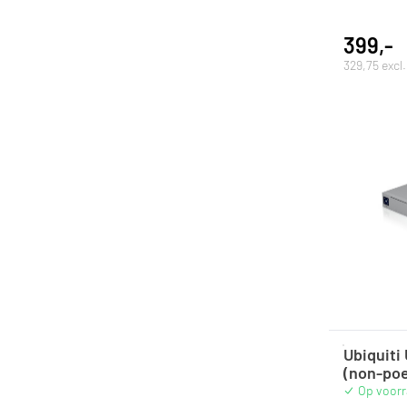
399,-
329,75 excl
Ubiquiti
(non-po
Op voor