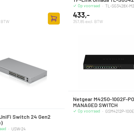
Op voorraad
·
TL-SG3428X-M
433,-
. BTW
357,85 excl. BTW
Zum Warenkorb hinzufügen
Netgear M4250-10G2F-P
MANAGED SWITCH
Op voorraad
·
GSM4212P-100
 UniFi Switch 24 Gen2
e)
raad
·
USW-24