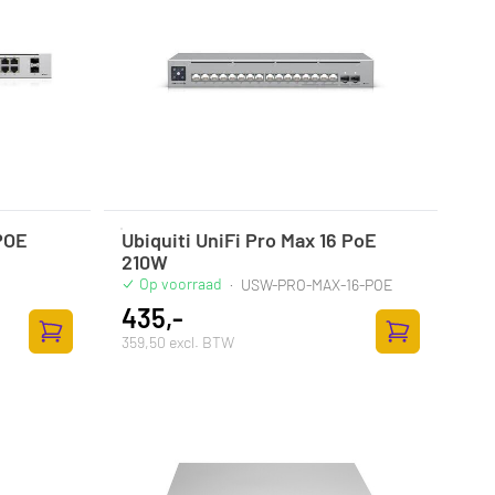
-POE
Ubiquiti UniFi Pro Max 16 PoE
210W
Op voorraad
·
USW-PRO-MAX-16-POE
435,-
359,50 excl. BTW
Zum Warenkorb hinzufügen
Zum Warenkor