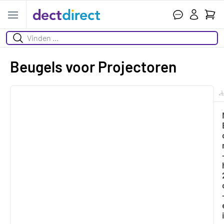
Ihr W
Open menu
Suchen
Beugels voor Projectoren