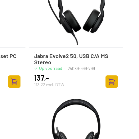
set PC
Jabra Evolve2 50, USB C/A MS
Stereo
Op voorraad
·
25089-999-799
137,-
113,22 excl. BTW
Zum Warenkorb hinzufügen
Zum Warenkor