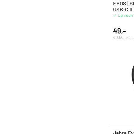
EPOS | 
USB-C II
Op voor
49,-
40,50 excl
Jabra E