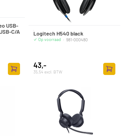
reo USB-
+USB-C/A
Logitech H540 black
Op voorraad
·
981-000480
43,-
35,54 excl. BTW
Zum Warenkorb hinzufügen
Zum Warenkor