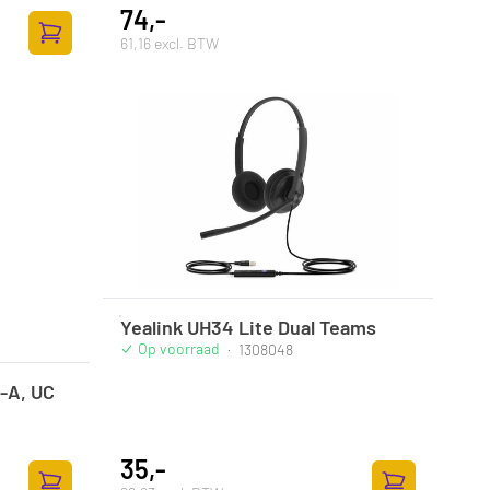
74,-
61,16 excl. BTW
Zum Warenkorb hinzufügen
Yealink UH34 Lite Dual Teams
Op voorraad
·
1308048
-A, UC
35,-