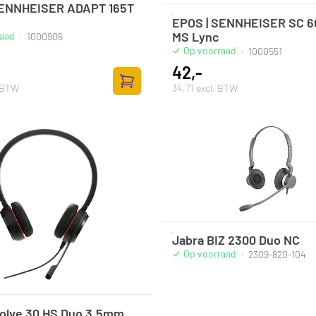
SENNHEISER ADAPT 165T
EPOS | SENNHEISER SC 6
MS Lync
raad
·
1000906
Op voorraad
·
1000551
42,-
. BTW
34,71 excl. BTW
Zum Warenkorb hinzufügen
Jabra BIZ 2300 Duo NC
Op voorraad
·
2309-820-104
volve 30 HS Duo 3.5mm