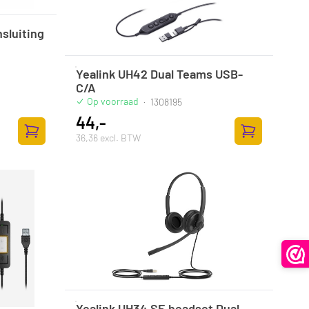
sluiting
Yealink UH42 Dual Teams USB-
C/A
Op voorraad
·
1308195
44,-
36,36 excl. BTW
Zum Warenkorb hinzufügen
Zum Warenkor
Yealink UH34 SE headset Dual