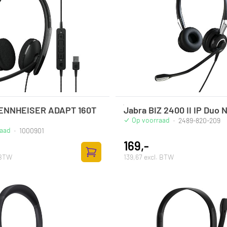
SENNHEISER ADAPT 160T
Jabra BIZ 2400 II IP Duo 
Op voorraad
·
2489-820-209
raad
·
1000901
169,-
 BTW
139,67 excl. BTW
Zum Warenkorb hinzufügen