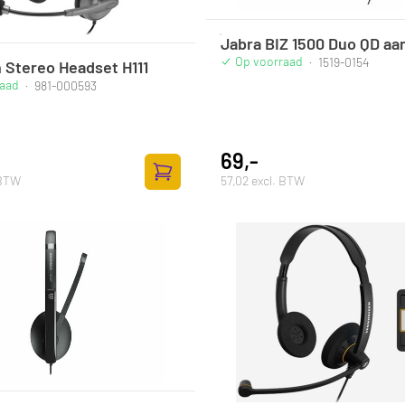
Jabra BIZ 1500 Duo QD aan
Op voorraad
·
1519-0154
 Stereo Headset H111
raad
·
981-000593
69,-
 BTW
57,02 excl. BTW
Zum Warenkorb hinzufügen