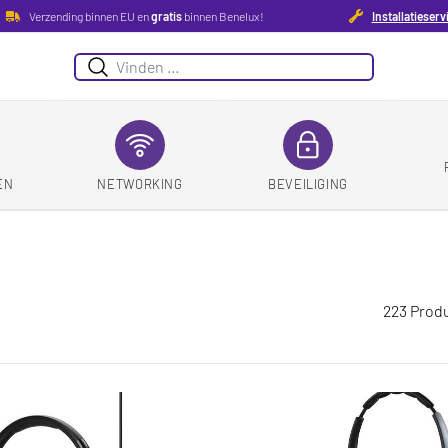
Verzending binnen EU en
gratis
binnen Benelux!
Installatieserv
Suchen
EN
NETWORKING
BEVEILIGING
223 Prod