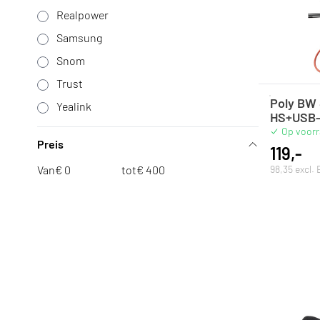
Realpower
Samsung
Snom
Trust
Poly BW
Yealink
HS+USB-
Op voor
Preis
119,-
98,35 excl.
Van
€
tot
€