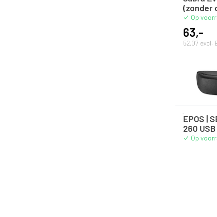
(zonder c
Op voor
63,-
52,07 excl.
EPOS | 
260 USB 
Op voor