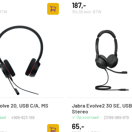
187,-
 BTW
154,55 excl. BTW
Zum Warenkorb hinzufügen
olve 20, USB C/A, MS
Jabra Evolve2 30 SE, USB
Stereo
raad
Op voorraad
·
4999-823-169
·
23189-989-979
65,-