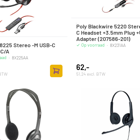
Poly Blackwire 5220 Ste
C Headset +3.5mm Plug 
Adapter (207586-201)
 8225 Stereo -M USB-C
Op voorraad
·
8X231AA
C/A
raad
·
8X225AA
62,-
 BTW
51,24 excl. BTW
Zum Warenkorb hinzufügen