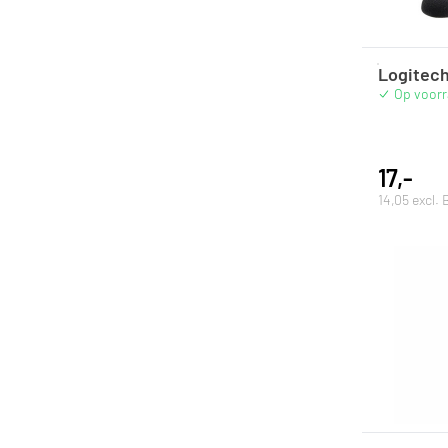
Logitech
Op voor
17,-
14,05 excl.