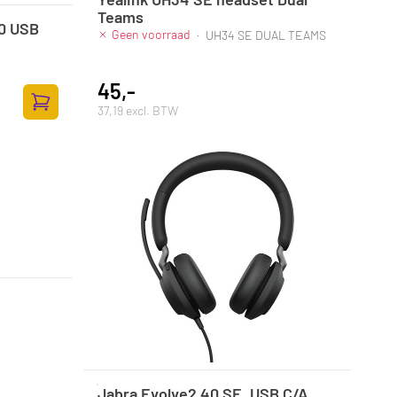
Teams
0 USB
Geen voorraad
·
UH34 SE DUAL TEAMS
45,-
37,19 excl. BTW
Zum Warenkorb hinzufügen
Jabra Evolve2 40 SE, USB C/A,