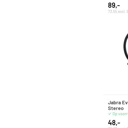
89,-
73,55 excl.
Jabra Ev
Stereo
Op voor
48,-