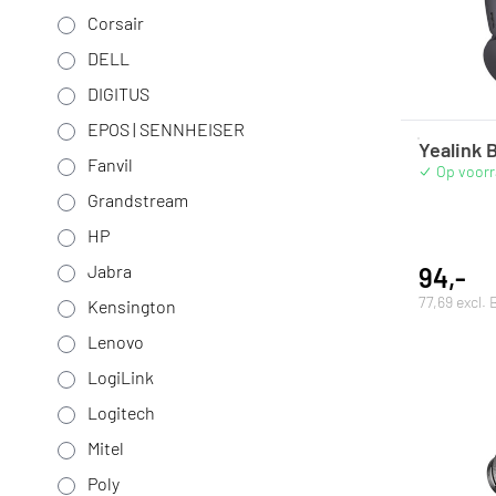
Corsair
DELL
DIGITUS
EPOS | SENNHEISER
Yealink 
Fanvil
Op voor
Grandstream
HP
Jabra
94,-
77,69 excl.
Kensington
Lenovo
LogiLink
Logitech
Mitel
Poly