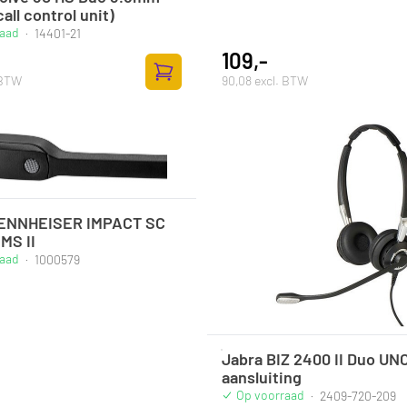
all control unit)
raad
·
14401-21
109,-
 BTW
90,08 excl. BTW
Zum Warenkorb hinzufügen
SENNHEISER IMPACT SC
MS II
raad
·
1000579
Jabra BIZ 2400 II Duo UN
aansluiting
Op voorraad
·
2409-720-209