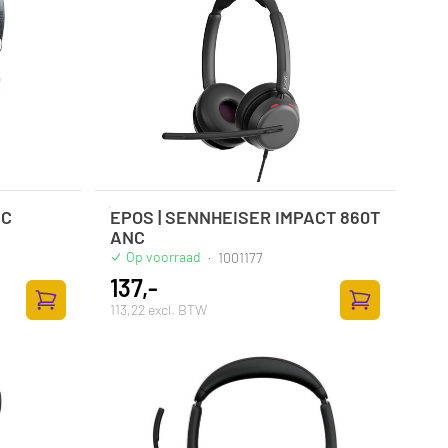
NC
EPOS | SENNHEISER IMPACT 860T
ANC
Op voorraad
·
1001177
137,-
113,22 excl. BTW
Zum Warenkorb hinzufügen
Zum Warenkor