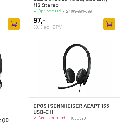
MS Stereo
Op voorraad
·
24189-999-799
97,-
80,17 excl. BTW
Zum Warenkorb hinzufügen
Zum Warenkor
EPOS | SENNHEISER ADAPT 165
USB-C II
Geen voorraad
·
1000920
C QD