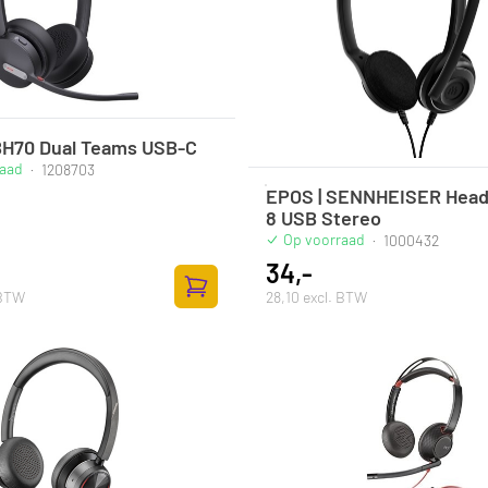
BH70 Dual Teams USB-C
raad
·
1208703
EPOS | SENNHEISER Head
8 USB Stereo
Op voorraad
·
1000432
34,-
 BTW
28,10 excl. BTW
Zum Warenkorb hinzufügen