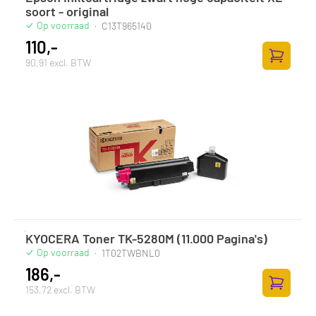
soort - original
Op voorraad
·
C13T965140
110,-
90,91 excl. BTW
Zum Ware
KYOCERA Toner TK-5280M (11.000 Pagina's)
Op voorraad
·
1T02TWBNL0
186,-
153,72 excl. BTW
Zum Ware