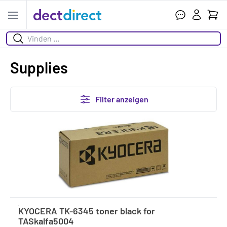
Ihr W
Open menu
Suchen
Supplies
Filter anzeigen
KYOCERA TK-6345 toner black for
TASkalfa5004