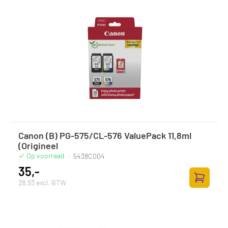
Canon (B) PG-575/CL-576 ValuePack 11,8ml
(Origineel
Op voorraad
·
5438C004
35,-
28,93 excl. BTW
Zum Ware