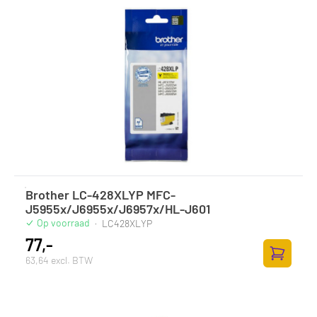
Brother LC-428XLYP MFC-
J5955x/J6955x/J6957x/HL-J601
Op voorraad
·
LC428XLYP
77,-
63,64 excl. BTW
Zum Ware