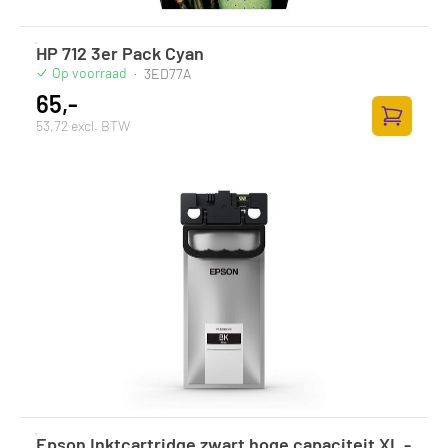
HP 712 3er Pack Cyan
Op voorraad
·
3ED77A
65,-
53,72 excl. BTW
Zum Ware
Epson Inktcartridge zwart hoge capaciteit XL -