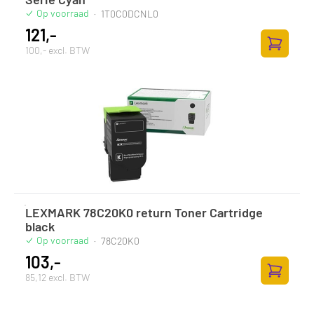
Op voorraad
·
1T0C0DCNL0
121,-
100,- excl. BTW
Zum Ware
LEXMARK 78C20K0 return Toner Cartridge
black
Op voorraad
·
78C20K0
103,-
85,12 excl. BTW
Zum Ware