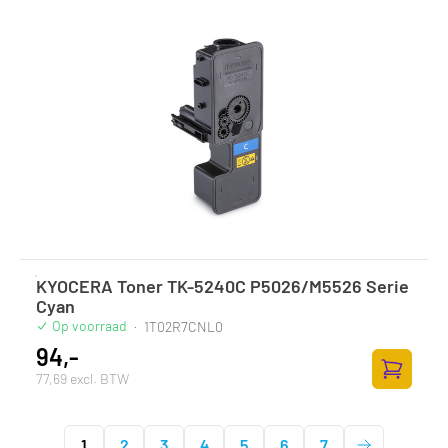
KYOCERA Toner TK-5240C P5026/M5526 Serie
Cyan
Op voorraad
·
1T02R7CNL0
94,-
77,69 excl. BTW
Zum Ware
1
2
3
4
5
6
7