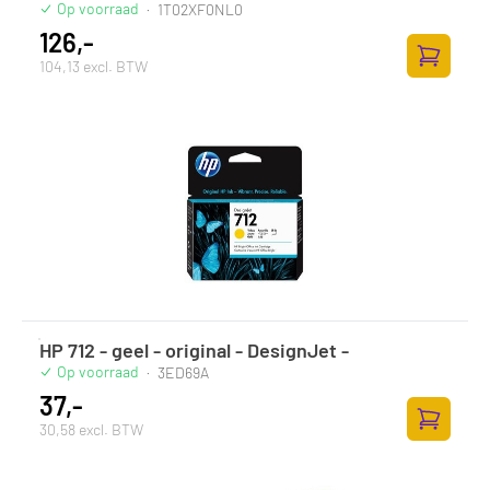
Op voorraad
·
1T02XF0NL0
126,-
104,13 excl. BTW
Zum Ware
HP 712 - geel - original - DesignJet -
Op voorraad
·
3ED69A
37,-
30,58 excl. BTW
Zum Ware