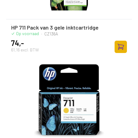
HP 711 Pack van 3 gele inktcartridge
Op voorraad
·
CZ136A
74,-
61,16 excl. BTW
Zum Ware