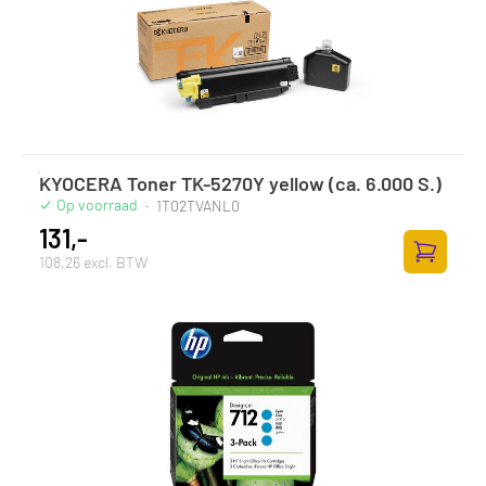
KYOCERA Toner TK-5270Y yellow (ca. 6.000 S.)
Op voorraad
·
1T02TVANL0
131,-
108,26 excl. BTW
Zum Ware