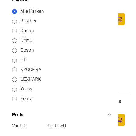
Op voorraad
·
1T02XDANL0
Alle Marken
136,-
Brother
112,40 excl. BTW
Zum Ware
Canon
DYMO
Epson
HP
KYOCERA
LEXMARK
Xerox
Zebra
Epson WF-C5xxx Ink Cartridge XL Cyan 5000s
Op voorraad
·
C13T945240
Preis
80,-
66,12 excl. BTW
Van
€
tot
€
Zum Ware