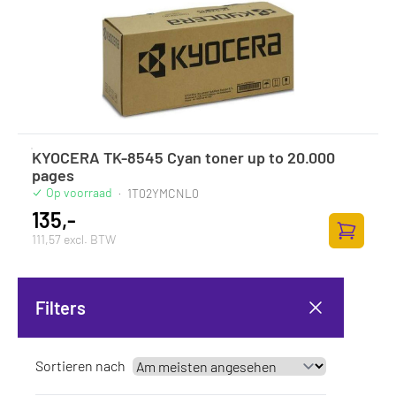
KYOCERA TK-8545 Cyan toner up to 20.000
pages
Op voorraad
·
1T02YMCNL0
135,-
111,57 excl. BTW
Zum Ware
Filters
Sortieren nach