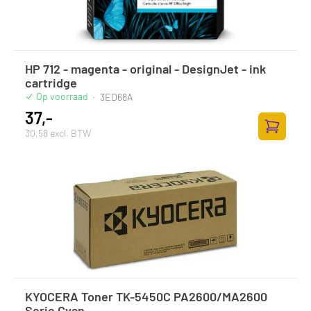
HP 712 - magenta - original - DesignJet - ink
cartridge
Op voorraad
·
3ED68A
37,-
30,58 excl. BTW
Zum Ware
KYOCERA Toner TK-5450C PA2600/MA2600
Serie Cyan