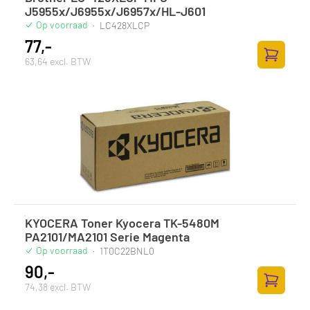
J5955x/J6955x/J6957x/HL-J601
Op voorraad
·
LC428XLCP
77,-
63,64 excl. BTW
Zum Ware
KYOCERA Toner Kyocera TK-5480M
PA2101/MA2101 Serie Magenta
Op voorraad
·
1T0C22BNL0
90,-
74,38 excl. BTW
Zum Ware