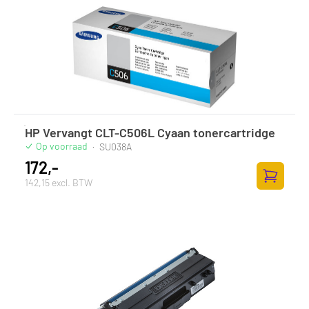
HP Vervangt CLT-C506L Cyaan tonercartridge
Op voorraad
·
SU038A
172,-
142,15 excl. BTW
Zum Ware