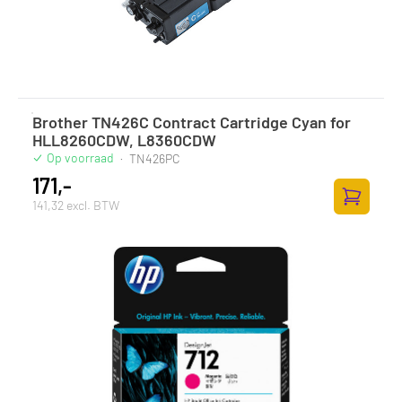
Brother TN426C Contract Cartridge Cyan for
HLL8260CDW, L8360CDW
Op voorraad
·
TN426PC
171,-
141,32 excl. BTW
Zum Ware