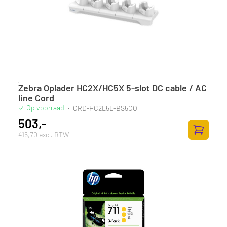
Zebra Oplader HC2X/HC5X 5-slot DC cable / AC
line Cord
Op voorraad
·
CRD-HC2L5L-BS5CO
503,-
415,70 excl. BTW
Zum Ware