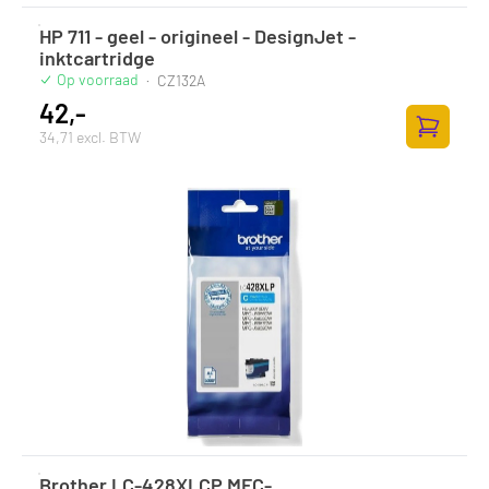
HP 711 - geel - origineel - DesignJet -
inktcartridge
Op voorraad
·
CZ132A
42,-
34,71 excl. BTW
Zum Ware
Brother LC-428XLCP MFC-