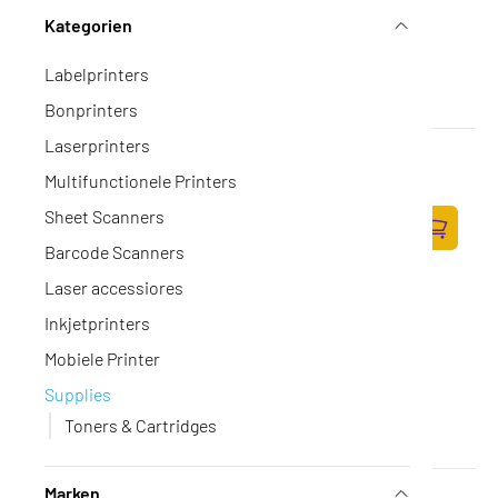
Kategorien
Labelprinters
Bonprinters
Laserprinters
Canon (B) PG-575 Zwart 5,6ml (Origineel)
Op voorraad
Multifunctionele Printers
·
5438C001
21,-
Sheet Scanners
17,36 excl. BTW
Barcode Scanners
Zum Ware
Laser accessiores
Inkjetprinters
Mobiele Printer
Supplies
Toners & Cartridges
Marken
KYOCERA TK-8375Y tonerkit yellow