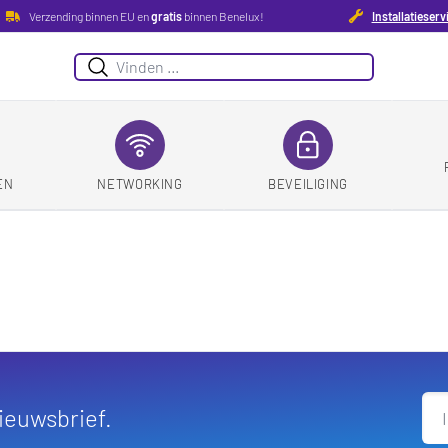
Verzending binnen EU en
gratis
binnen Benelux!
Installatieserv
Suchen
EN
NETWORKING
BEVEILIGING
nieuwsbrief.