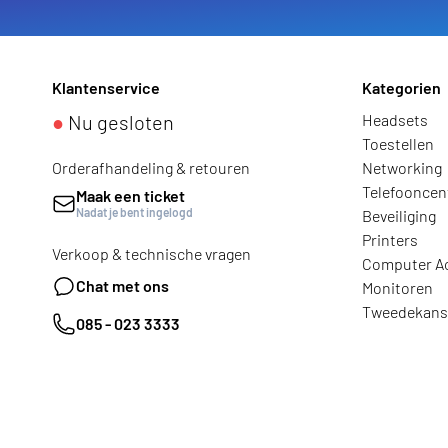
Klantenservice
Kategorien
●
Nu gesloten
Headsets
Toestellen
Orderafhandeling & retouren
Networking
Telefooncen
Maak een ticket
Nadat je bent ingelogd
Beveiliging
Printers
Verkoop & technische vragen
Computer A
Chat met ons
Monitoren
Tweedekans
085 - 023 3333