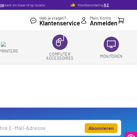
ice
kant-en-klaar of op locatie
Klantbeoordeling
9,2
Heb je vragen?
Mein Konto
Ihr Ware
Klantenservice
Anmelden
PRINTERS
COMPUTER
MONITOREN
ACCESSOIRES
Abonnieren