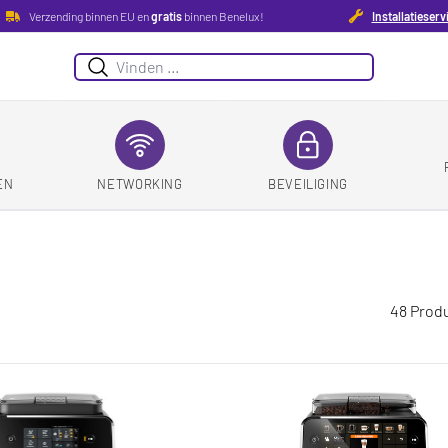
Verzending binnen EU en
gratis
binnen Benelux!
Installatieserv
Suchen
EN
NETWORKING
BEVEILIGING
48 Prod