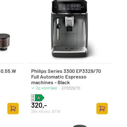
40.55.W
Philips Series 3300 EP3329/70
Full Automatic Espresso
machines - Black
Op voorraad
·
EP3329/70
320,-
264,46 excl. BTW
Zum Warenkorb hinzufügen
Zum Warenkor