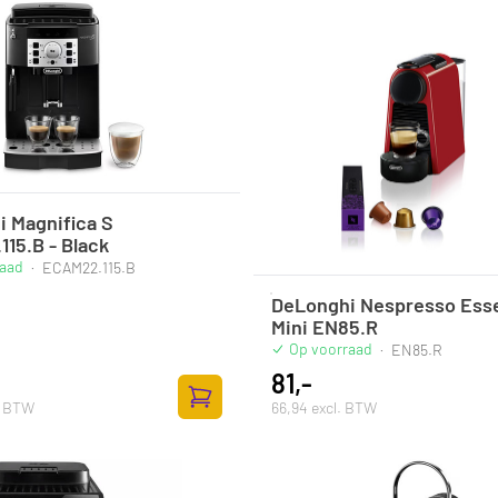
 Magnifica S
15.B - Black
raad
·
ECAM22.115.B
DeLonghi Nespresso Ess
Mini EN85.R
Op voorraad
·
EN85.R
81,-
. BTW
66,94 excl. BTW
Zum Warenkorb hinzufügen