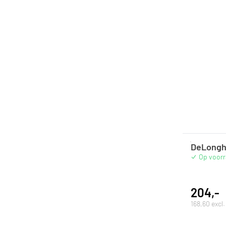
DeLonghi
Op voor
204,-
168,60 excl