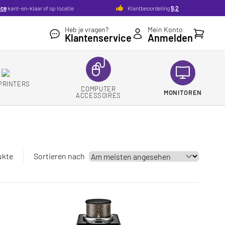
ice
kant-en-klaar of op locatie
Klantbeoordeling
9,2
Heb je vragen?
Mein Konto
Ihr Ware
Klantenservice
Anmelden
PRINTERS
COMPUTER
MONITOREN
ACCESSOIRES
ukte
Sortieren nach