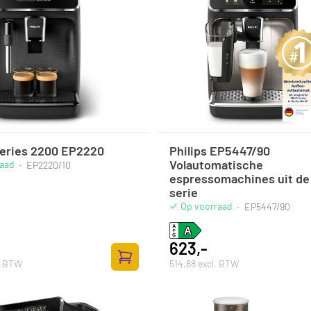
Series 2200 EP2220
Philips EP5447/90
Volautomatische
raad
·
EP2220/10
espressomachines uit de
serie
Op voorraad
·
EP5447/90
623,-
l. BTW
514,88 excl. BTW
Zum Warenkorb hinzufügen