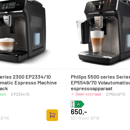
Series 2300 EP2334/10
Philips 5500 series Serie
omatic Espresso Machine
EP5549/70 Volautomatis
lack
espressoapparaat
raad
Geen voorraad
·
EP2334/10
·
EP5549/70
650,-
. BTW
537,19 excl. BTW
Zum Warenkorb hinzufügen