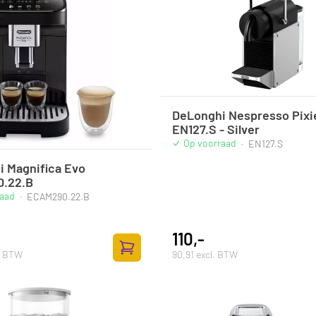
DeLonghi Nespresso Pixi
EN127.S - Silver
Op voorraad
·
EN127.S
 Magnifica Evo
.22.B
raad
·
ECAM290.22.B
110,-
l. BTW
90,91 excl. BTW
Zum Warenkorb hinzufügen