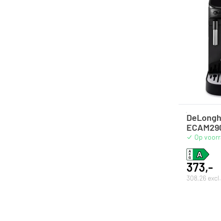
DeLonghi
ECAM290
Op voor
373,-
308,26 exc