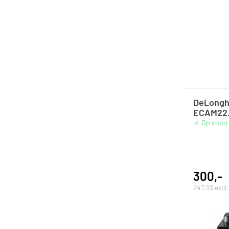
DeLonghi
ECAM22.1
Op voor
300,-
247,93 excl