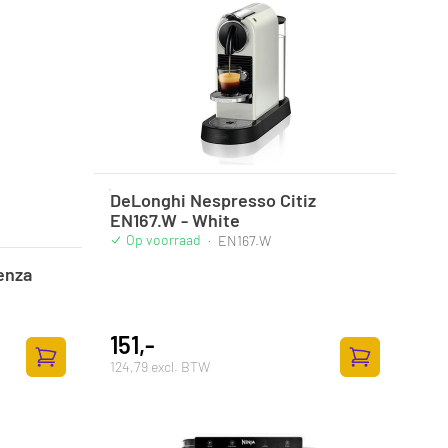
DeLonghi Nespresso Citiz
EN167.W - White
Op voorraad
·
EN167.W
enza
151,-
124,79 excl. BTW
Zum Warenkorb hinzufügen
Zum Warenkor