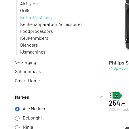
Airfryers
Grills
Koffie Machines
Keukenapparatuur Accessoires
Foodprocessors
Keukenmixers
Blenders
IJsmachines
Philips 
Verzorging
Op voor
Schoonmaak
Smart Home
Marken
254,-
Alle Marken
209,92 exc
DeLonghi
Ninja