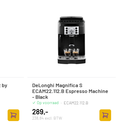
 by
DeLonghi Magnifica S
ECAM22.112.B Espresso Machine
- Black
Op voorraad
·
ECAM22.112.B
289,-
238,84 excl. BTW
Zum Warenkorb hinzufügen
Zum Warenkor