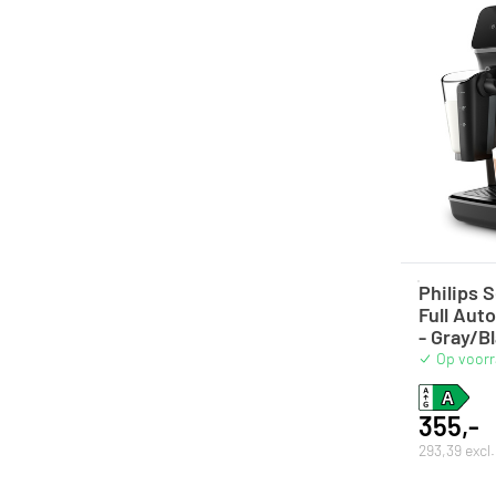
Philips 
Full Aut
- Gray/B
Op voor
355,-
293,39 excl