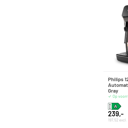
Philips 1
Automat
Gray
Op voor
239,-
197,52 excl