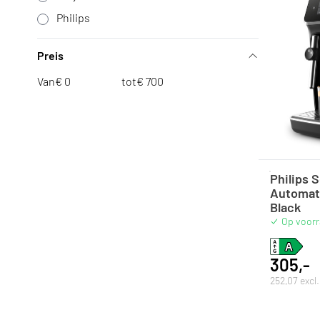
Philips
Preis
Van
€
tot
€
Philips S
Automat
Black
Op voor
305,-
252,07 excl