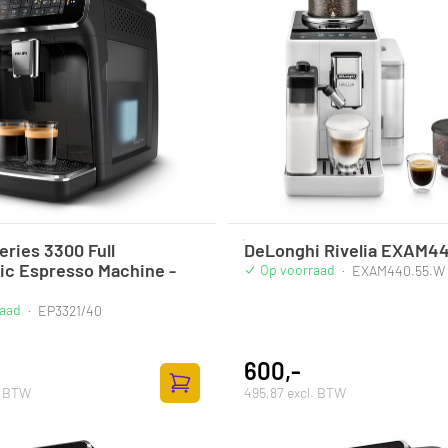
eries 3300 Full
DeLonghi Rivelia EXAM4
ic Espresso Machine -
Op voorraad
·
EXAM440.55.W
raad
·
EP3321/40
600,-
. BTW
495,87 excl. BTW
Zum Warenkorb hinzufügen