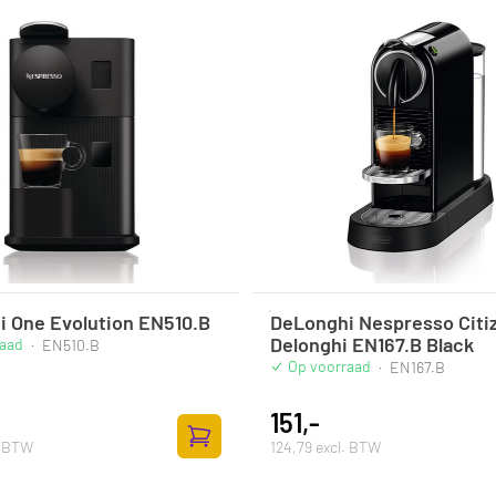
 One Evolution EN510.B
DeLonghi Nespresso Citiz
Delonghi EN167.B Black
raad
·
EN510.B
Op voorraad
·
EN167.B
151,-
. BTW
124,79 excl. BTW
Zum Warenkorb hinzufügen