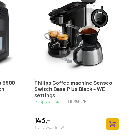
s 5500
Philips Coffee machine Senseo
ch
Switch Base Plus Black - WE
settings
Op voorraad
·
HD6592/64
143,-
118,18 excl. BTW
Zum Warenkor