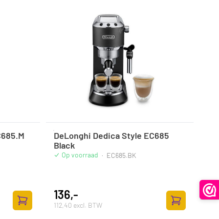
C685.M
DeLonghi Dedica Style EC685
Black
Op voorraad
·
EC685.BK
136,-
112,40 excl. BTW
Zum Warenkorb hinzufügen
Zum Warenkor