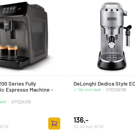
200 Series Fully
DeLonghi Dedica Style E
ic Espresso Machine -
Op voorraad
·
0132106138
raad
·
EP1224/00
136,-
. BTW
112,40 excl. BTW
Zum Warenkorb hinzufügen