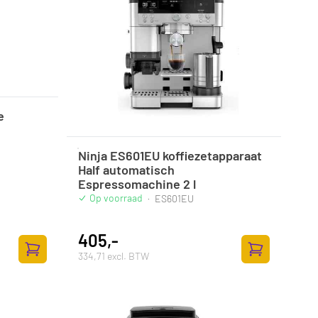
e
Ninja ES601EU koffiezetapparaat
Half automatisch
Espressomachine 2 l
Op voorraad
·
ES601EU
405,-
334,71 excl. BTW
Zum Warenkorb hinzufügen
Zum Warenkor