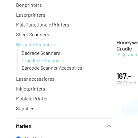
Bonprinters
Laserprinters
Multifunctionele Printers
Sheet Scanners
Honeywel
Barcode Scanners
Cradle
Bedrade Scanners
Op voor
Draadloze Scanners
Barcode Scanner Accesoires
167,-
Laser accessiores
138,02 excl
Inkjetprinters
Mobiele Printer
Supplies
Marken