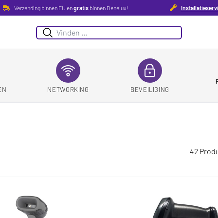
Verzending binnen EU en
gratis
binnen Benelux!
Installatieserv
Suchen
EN
NETWORKING
BEVEILIGING
42 Prod