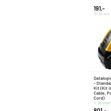
191,-
157,85 excl
Datalog
- Standa
Kit (Kit 
Cable, P
Cord)
Op voor
801,-