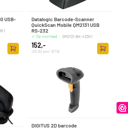
00 USB-
Datalogic Barcode-Scanner
QuickScan Mobile QM2131 USB
RS-232
3K1
Op voorraad
·
QM2131-BK-433K1
152,-
125,62 excl. BTW
Zum Warenkorb hinzufügen
Zum Warenkor
DIGITUS 2D barcode