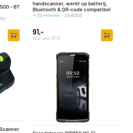
handscanner, werkt op batterij,
500 - BT
Bluetooth & QR-code compatibel
Op voorraad
·
DA-81003
TK1
91,-
75,21 excl. BTW
Zum Warenkorb hinzufügen
Zum Warenkor
 Scanner
Grandstream WP856 Wi-Fi