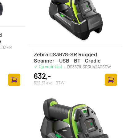
d
e
100ZER
Zebra DS3678-SR Rugged
Scanner - USB - BT - Cradle
Op voorraad
·
DS3678-SR3U42A0SFW
632,-
522,31 excl. BTW
Zum Warenkorb hinzufügen
Zum Warenkor