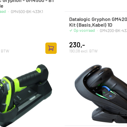
le
raad
·
GM4500-BK-433K1
Datalogic Gryphon GM42
Kit (Basis,Kabel) 1D
Op voorraad
·
GM4200-BK-43
230,-
l. BTW
190,08 excl. BTW
Zum Warenkorb hinzufügen