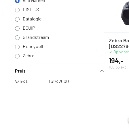
Alle Marken
DIGITUS
Datalogic
EQUIP
Grandstream
Zebra B
[DS2278
Honeywell
Op voor
Zebra
194,-
160,33 excl
Preis
Van
€
tot
€