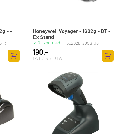
g - -
Honeywell Voyager - 1602g - BT -
Ex Stand
Op voorraad
5-R
·
1602G2D-2USB-OS
190,-
157,02 excl. BTW
Zum Warenkorb hinzufügen
Zum Warenkor