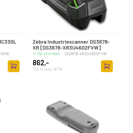
MC330L
Zebra Industriescanner DS3678-
XR [DS3678-XR3U4602FVW]
Op voorraad
G4RW
·
DS3678-XR3U4602FVW
862,-
712,40 excl. BTW
Zum Warenkorb hinzufügen
Zum Warenkor