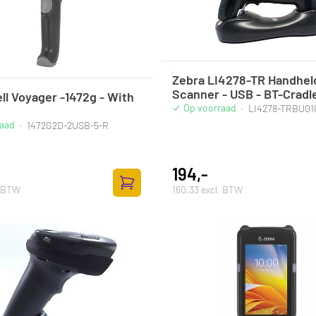
Zebra LI4278-TR Handhel
Scanner - USB - BT-Cradl
l Voyager -1472g - With
Op voorraad
·
LI4278-TRBU0
raad
·
1472G2D-2USB-5-R
194,-
. BTW
160,33 excl. BTW
Zum Warenkorb hinzufügen