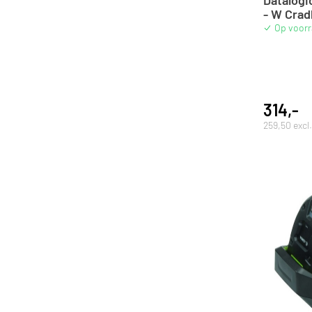
- W Crad
Op voor
314,-
259,50 exc