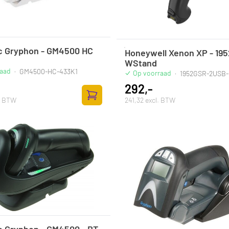
c Gryphon - GM4500 HC
Honeywell Xenon XP - 1952
e
WStand
raad
·
GM4500-HC-433K1
Op voorraad
·
1952GSR-2USB-
292,-
l. BTW
241,32 excl. BTW
Zum Warenkorb hinzufügen
c Gryphon - GM4500 - BT