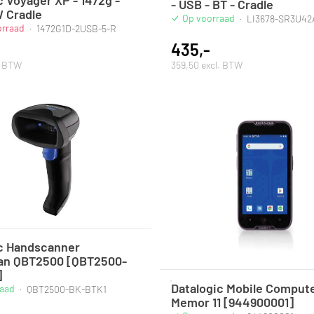
- USB - BT - Cradle
W Cradle
Op voorraad
·
LI3678-SR3U4
orraad
·
1472G1D-2USB-5-R
435,-
. BTW
359,50 excl. BTW
ic Handscanner
an QBT2500 [QBT2500-
]
Datalogic Mobile Comput
raad
·
QBT2500-BK-BTK1
Memor 11 [944900001]