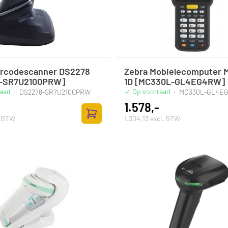
arcodescanner DS2278
Zebra Mobielecomputer 
-SR7U2100PRW]
1D [MC330L-GL4EG4RW]
raad
Op voorraad
·
DS2278-SR7U2100PRW
·
MC330L-GL4E
1.578,-
. BTW
1.304,13 excl. BTW
Zum Warenkorb hinzufügen