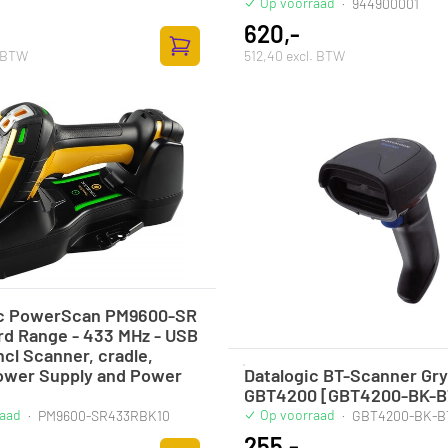
Op voorraad
·
944900001
620,-
. BTW
512,40 excl. BTW
Zum Warenkorb hinzufügen
ic PowerScan PM9600-SR
rd Range - 433 MHz - USB
incl Scanner, cradle,
ower Supply and Power
Datalogic BT-Scanner Gr
GBT4200 [GBT4200-BK-B
raad
Op voorraad
·
PM9600-SR433RBK10
·
GBT4200-BK-B
255,-