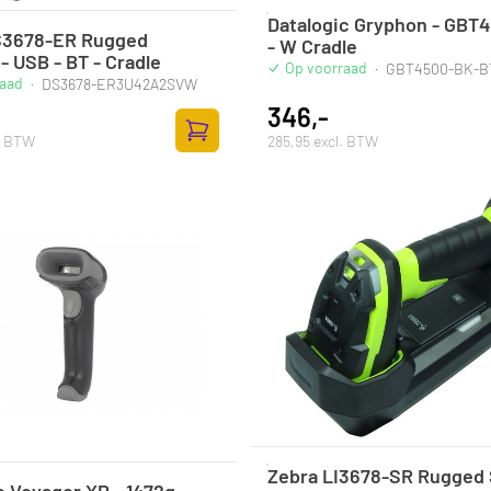
Datalogic Gryphon - GBT4
S3678-ER Rugged
- W Cradle
- USB - BT - Cradle
Op voorraad
·
GBT4500-BK-B
raad
·
DS3678-ER3U42A2SVW
346,-
l. BTW
285,95 excl. BTW
Zum Warenkorb hinzufügen
Zebra LI3678-SR Rugged
c Voyager XP - 1472g -