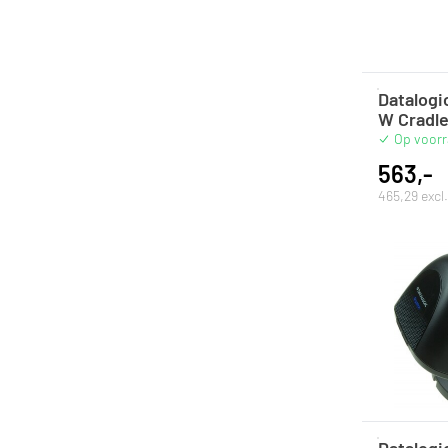
Datalogi
W Cradl
Op voor
563,-
465,29 exc
Datalogi