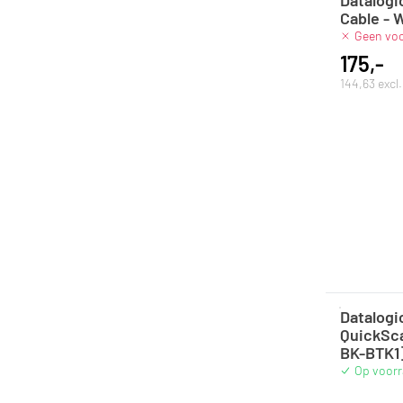
Cable - 
Geen vo
175,-
144,63 excl
Datalog
QuickSc
BK-BTK1
Op voor