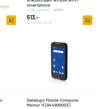
smartphone
2A0S1W
Op voorraad
·
WP856
513,-
423,97 excl. BTW
Zum Warenkorb hinzufügen
Zum Warenkor
er
Datalogic Mobile Computer
Memor 11 [944900003]