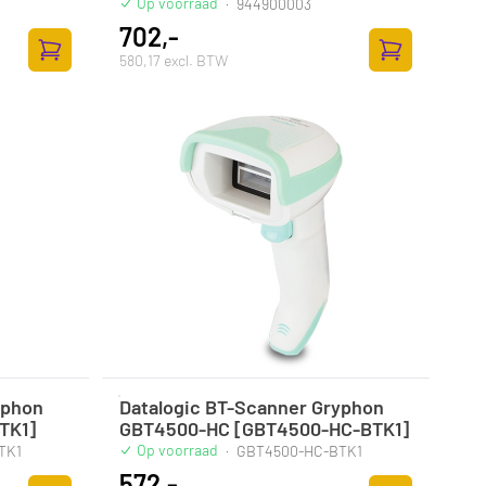
Op voorraad
·
944900003
702,-
580,17 excl. BTW
Zum Warenkorb hinzufügen
Zum Warenkor
yphon
Datalogic BT-Scanner Gryphon
TK1]
GBT4500-HC [GBT4500-HC-BTK1]
Op voorraad
TK1
·
GBT4500-HC-BTK1
572,-