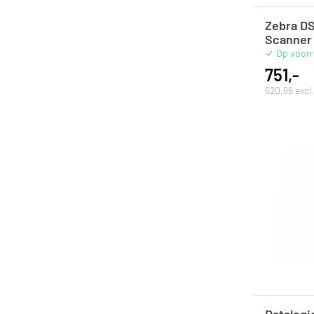
Zebra D
Scanner 
Op voor
751,-
620,66 exc
Datalogi