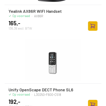
Yealink AX86R WIFI Handset
Op voorraad
·
AX86R
165,-
136,36 excl. BTW
Zum Ware
Unify OpenScape DECT Phone SL6
Op voorraad
·
L30250-F600-C518
192,-