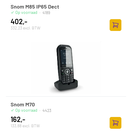
Snom M85 IP65 Dect
Op voorraad
·
4189
402,-
332,23 excl. BTW
Zum Ware
Snom M70
Op voorraad
·
4423
162,-
133,88 excl. BTW
Zum Ware