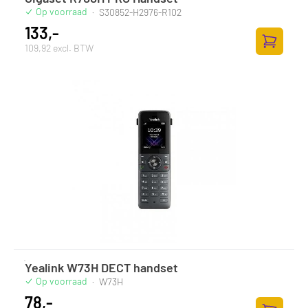
Op voorraad
·
S30852-H2976-R102
133,-
109,92 excl. BTW
Zum Ware
Yealink W73H DECT handset
Op voorraad
·
W73H
78,-