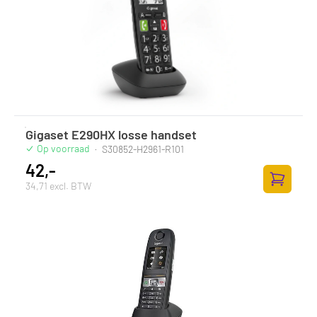
Gigaset E290HX losse handset
Op voorraad
·
S30852-H2961-R101
42,-
34,71 excl. BTW
Zum Ware