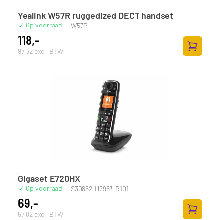
Yealink W57R ruggedized DECT handset
Op voorraad
·
W57R
118,-
97,52 excl. BTW
Zum Ware
Gigaset E720HX
Op voorraad
·
S30852-H2963-R101
69,-
57,02 excl. BTW