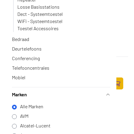
Losse Basisstations
Dect - Systeemtoestel
WiFi - Systeemtoestel
Toestel Accessoires
Bedraad
Deurtelefoons
Conferencing
Gigaset C570HX losse handset met lader
Telefooncentrales
Op voorraad
·
S30852-H2861-R101
Mobiel
65,-
53,72 excl. BTW
Zum Ware
Marken
Alle Marken
AVM
Alcatel-Lucent