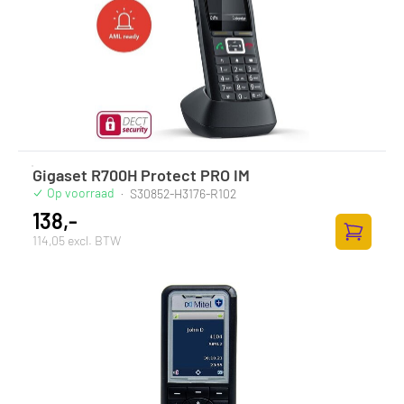
Gigaset R700H Protect PRO IM
Op voorraad
·
S30852-H3176-R102
138,-
114,05 excl. BTW
Zum Ware