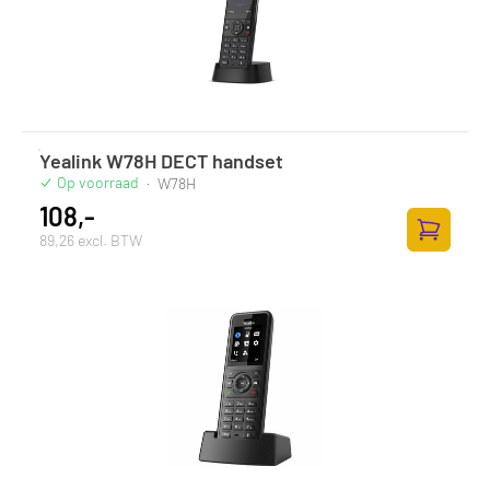
Yealink W78H DECT handset
Op voorraad
·
W78H
108,-
89,26 excl. BTW
Zum Ware