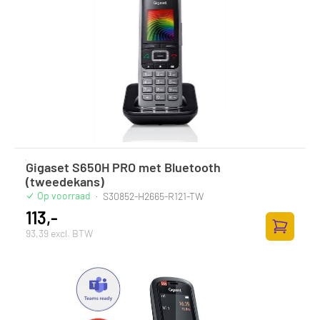
Gigaset S650H PRO met Bluetooth
(tweedekans)
Op voorraad
·
S30852-H2665-R121-TW
113,-
93,39 excl. BTW
Zum Ware