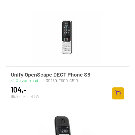
Zum Ware
Unify OpenScape DECT Phone S6
Op voorraad
·
L30250-F600-C510
104,-
85,95 excl. BTW
Zum Ware