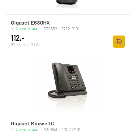
Gigaset E630HX
Op voorraad
·
S30852-H2762-R101
112,-
92,56 excl. BTW
Zum Ware
Gigaset Maxwell C
Op voorraad
·
S30853-H4007-R101