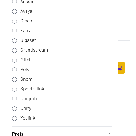
Ascom
Avaya
Cisco
Fanvil
Gigaset
Yealink AX83H WIFI Handset
Grandstream
Op voorraad
·
AX83H
Mitel
139,-
Poly
114,88 excl. BTW
Zum Ware
Snom
Spectralink
Ubiquiti
Unify
Yealink
Preis