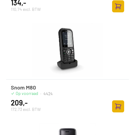
134,-
110,74 excl. BTW
Zum Ware
Snom M80
Op voorraad
·
4424
209,-
172,73 excl. BTW
Zum Ware