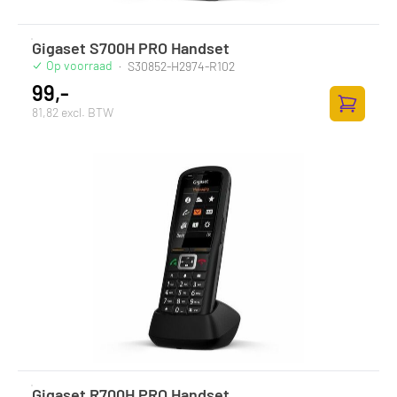
Gigaset S700H PRO Handset
Op voorraad
·
S30852-H2974-R102
99,-
81,82 excl. BTW
Zum Ware
Gigaset R700H PRO Handset