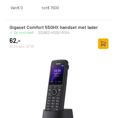
Van
€
tot
€
Gigaset Comfort 550HX handset met lader
Op voorraad
·
S30852-H3051-R104
62,-
51,24 excl. BTW
Zum Ware