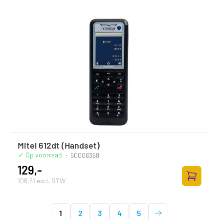
Mitel 612dt (Handset)
Op voorraad
·
50008368
129,-
106,61 excl. BTW
Zum Ware
1
2
3
4
5