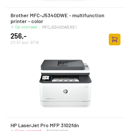
Brother MFC-J5340DWE - multifunction
printer - color
Op voorraad
·
MFCJ5340DWERE1
256,-
211,57 excl. BTW
Zum Ware
HP LaserJet Pro MFP 3102fdn
Geen voorraad