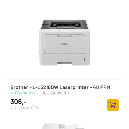
Brother HL-L5210DW Laserprinter - 48 PPM
Op voorraad
·
HLL5210DWRE1
306,-
252,89 excl. BTW
Zum Ware