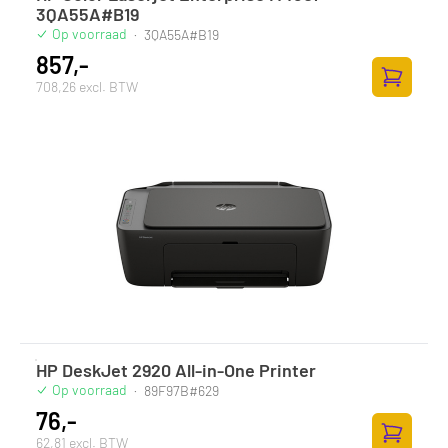
3QA55A#B19
Op voorraad
·
3QA55A#B19
857,-
708,26 excl. BTW
Zum Ware
HP DeskJet 2920 All-in-One Printer
Op voorraad
·
89F97B#629
76,-
62,81 excl. BTW