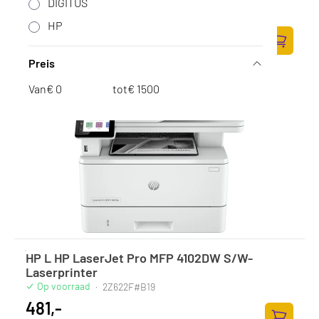
DIGITUS
Op voorraad
·
3G630F#B19
HP
255,-
210,74 excl. BTW
Zum Ware
Preis
Van
€
tot
€
HP L HP LaserJet Pro MFP 4102DW S/W-
Laserprinter
Op voorraad
·
2Z622F#B19
481,-