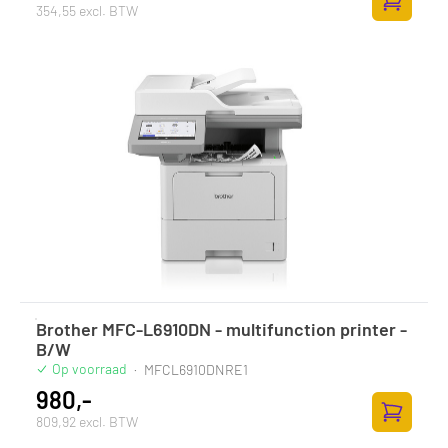
354,55 excl. BTW
Zum Ware
Brother MFC-L6910DN - multifunction printer -
B/W
Op voorraad
·
MFCL6910DNRE1
980,-
809,92 excl. BTW
Zum Ware