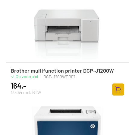
Brother multifunction printer DCP-J1200W
Op voorraad
·
DCPJ1200WERE1
164,-
135,54 excl. BTW
Zum Ware