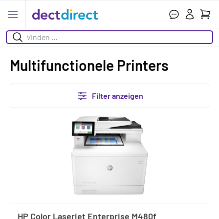
Ihr W
Open menu
Suchen
Multifunctionele Printers
Filter anzeigen
HP Color Laserjet Enterprise M480f