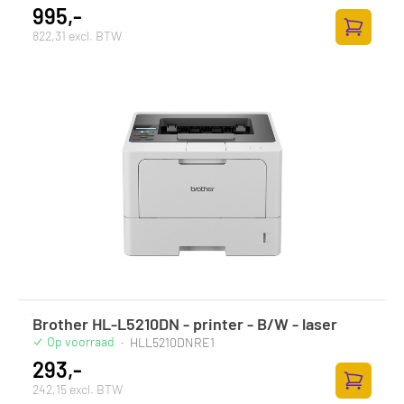
995,-
822,31 excl. BTW
Zum Ware
Brother HL-L5210DN - printer - B/W - laser
Op voorraad
·
HLL5210DNRE1
293,-
242,15 excl. BTW
Zum Ware