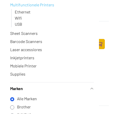
Multifunctionele Printers
Ethernet
Wifi
USB
HP Color LaserJet Pro 4302dw MFP 3-in-1
Op voorraad
Sheet Scanners
·
4RA83F#B19
418,-
Barcode Scanners
345,45 excl. BTW
Laser accessiores
Zum Ware
Inkjetprinters
Mobiele Printer
Supplies
Marken
Alle Marken
Brother
HP LaserJet Pro MFP 3102fdw 3G630F#B19