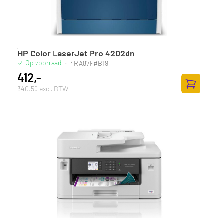
HP Color LaserJet Pro 4202dn
Op voorraad
·
4RA87F#B19
412,-
340,50 excl. BTW
Zum Ware