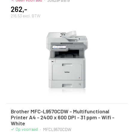
·
3G629F#B19
262,-
216,53 excl. BTW
Brother MFC-L9570CDW - Multifunctional
Printer A4 - 2400 x 600 DPI - 31 ppm - Wifi -
White
Op voorraad
·
MFCL9570CDW