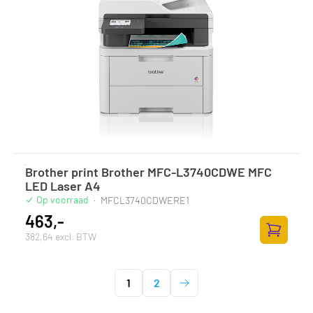
Brother print Brother MFC-L3740CDWE MFC
LED Laser A4
Op voorraad
·
MFCL3740CDWERE1
463,-
382,64 excl. BTW
Zum Ware
1
2