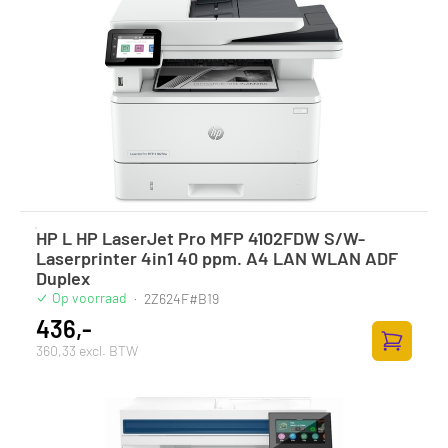
HP L HP LaserJet Pro MFP 4102FDW S/W-
Laserprinter 4in1 40 ppm. A4 LAN WLAN ADF
Duplex
Op voorraad
·
2Z624F#B19
436,-
360,33 excl. BTW
Zum Ware