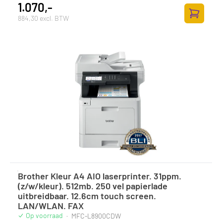
1.070,-
884,30 excl. BTW
Zum Ware
Brother Kleur A4 AIO laserprinter. 31ppm.
(z/w/kleur). 512mb. 250 vel papierlade
uitbreidbaar. 12.6cm touch screen.
LAN/WLAN. FAX
Op voorraad
·
MFC-L8900CDW