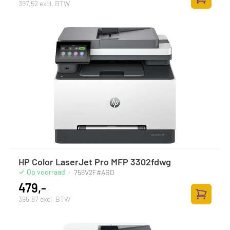
397,52 excl. BTW
Zum Ware
HP Color LaserJet Pro MFP 3302fdwg
Op voorraad
·
759V2F#ABD
479,-
395,87 excl. BTW
Zum Ware