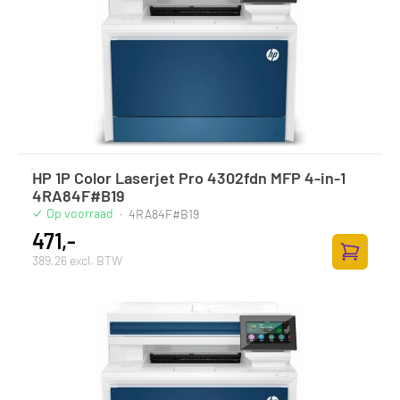
HP 1P Color Laserjet Pro 4302fdn MFP 4-in-1
4RA84F#B19
Op voorraad
·
4RA84F#B19
471,-
389,26 excl. BTW
Zum Ware