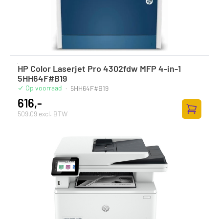
HP Color Laserjet Pro 4302fdw MFP 4-in-1
5HH64F#B19
Op voorraad
·
5HH64F#B19
616,-
509,09 excl. BTW
Zum Ware