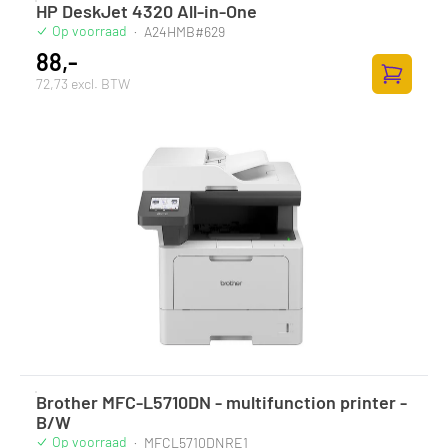
HP DeskJet 4320 All-in-One
Op voorraad
·
A24HMB#629
88,-
72,73 excl. BTW
Zum Ware
Brother MFC-L5710DN - multifunction printer -
B/W
Op voorraad
·
MFCL5710DNRE1