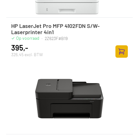
HP LaserJet Pro MFP 4102FDN S/W-
Laserprinter 4in1
Op voorraad
·
2Z623F#B19
395,-
326,45 excl. BTW
Zum Ware