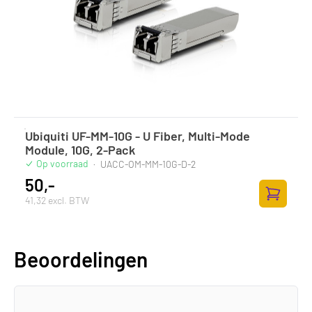
Ubiquiti UF-MM-10G - U Fiber, Multi-Mode
Module, 10G, 2-Pack
Op voorraad
·
UACC-OM-MM-10G-D-2
50,-
41,32 excl. BTW
Zum Ware
Beoordelingen