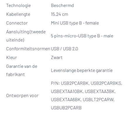
Technologie
Beschermd
Kabellengte
15.24 cm
Connector
Mini USB type B - female
Aansluiting (tweede
5 pins-micro-USB type B - male
uiteinde)
Conformiteitsnormen
USB / USB 2.0
Kleur
Zwart
Garantie van de
Levenslange beperkte garantie
fabrikant
P/N: USB2PCARBK, USB2PCARBKS,
USBEXTAA10BK, USBEXTAA3BK,
Ontworpen voor
USBEXTAA6BK, USBLT2PCARW,
USBUB2PCARB