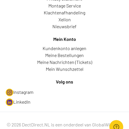
Montage Service
Klachtenafhandeling
Xelion
Nieuwsbrief
Mein Konto
Kundenkonto anlegen
Meine Bestellungen
Meine Nachrichten (Tickets)
Mein Wunschzettel
Volg ons
Instagram
LinkedIn
© 2026 DectDirect.NL is een onderdeel van GlobalWire B.V.