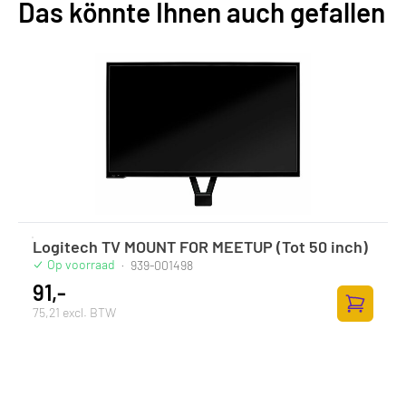
Das könnte Ihnen auch gefallen
Logitech TV MOUNT FOR MEETUP (Tot 50 inch)
Op voorraad
·
939-001498
91,-
75,21 excl. BTW
Zum Ware