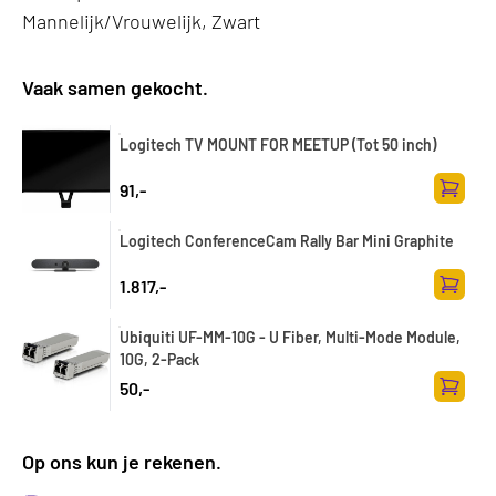
Mannelijk/Vrouwelijk, Zwart
Vaak samen gekocht.
Logitech TV MOUNT FOR MEETUP (Tot 50 inch)
91,-
Zum Wa
Logitech ConferenceCam Rally Bar Mini Graphite
1.817,-
Zum Wa
Ubiquiti UF-MM-10G - U Fiber, Multi-Mode Module,
10G, 2-Pack
50,-
Zum Wa
Op ons kun je rekenen.