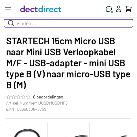
Ihr W
Open menu
Suchen
STARTECH 15cm Micro USB
naar Mini USB Verloopkabel
M/F - USB-adapter - mini USB
type B (V) naar micro-USB type
B (M)
0 beoordelingen
Die Bewertung dieses Produkts ist
0.0
von 5
Artikel-Nummer: UUSBMUSBMF6
EAN: 0065030847759