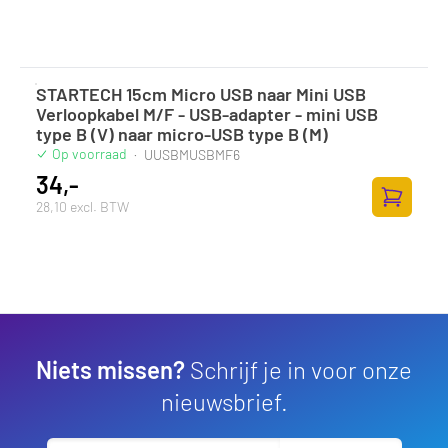
STARTECH 15cm Micro USB naar Mini USB
Verloopkabel M/F - USB-adapter - mini USB
type B (V) naar micro-USB type B (M)
Op voorraad
·
UUSBMUSBMF6
34,-
28,10 excl. BTW
Zum Ware
Niets missen?
Schrijf je in voor onze
nieuwsbrief.