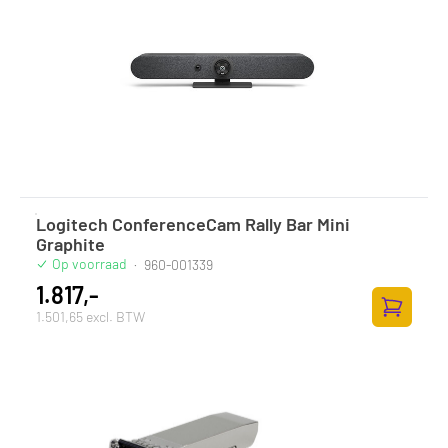
Logitech ConferenceCam Rally Bar Mini
Graphite
Op voorraad
·
960-001339
1.817,-
1.501,65 excl. BTW
Zum Ware