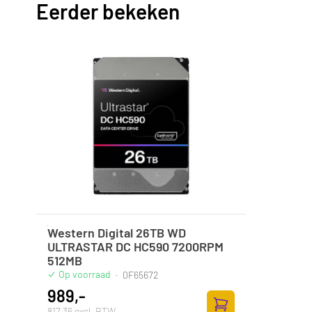
Eerder bekeken
Western Digital 26TB WD
ULTRASTAR DC HC590 7200RPM
512MB
Op voorraad
·
0F65672
989,-
817,36 excl. BTW