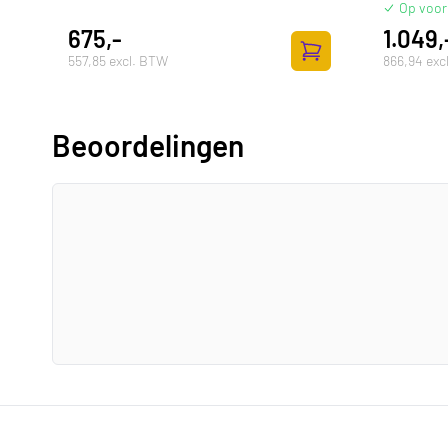
Op voor
675,-
1.049,
557,85 excl. BTW
866,94 exc
Zum Warenkorb hinz
Beoordelingen