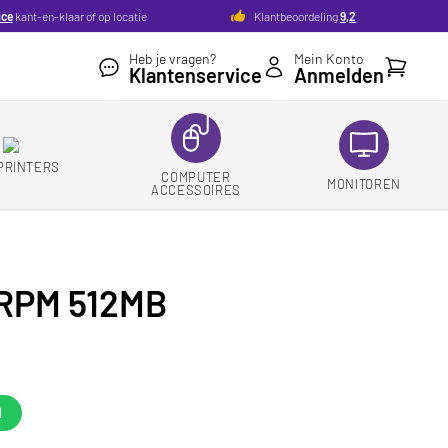
ice
kant-en-klaar of op locatie
Klantbeoordeling
9,2
Heb je vragen?
Mein Konto
Ihr Ware
Klantenservice
Anmelden
PRINTERS
COMPUTER
MONITOREN
ACCESSOIRES
0RPM 512MB
d