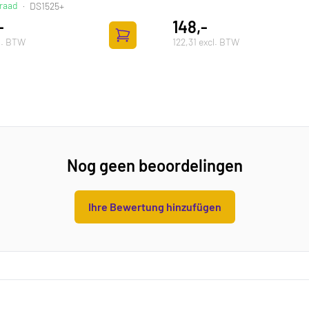
raad
·
DS1525+
-
148,-
l. BTW
122,31 excl. BTW
ufügen
Zum Warenkorb hinzufügen
Nog geen beoordelingen
Ihre Bewertung hinzufügen