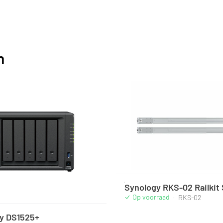
n
Synology RKS-02 Railkit 
Op voorraad
·
RKS-02
y DS1525+