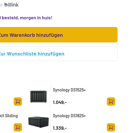
of
 besteld, morgen in huis!
Zum Warenkorb hinzufügen
Zur Wunschliste hinzufügen
Synology DS1525+
1.049,-
Zum Warenkorb hinzufügen
Zum Warenk
it Sliding
Synology DS1825+
1.339,-