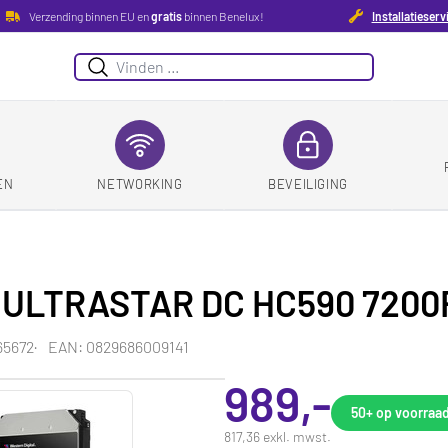
Verzending binnen EU en
gratis
binnen Benelux!
Installatieserv
Suchen
EN
NETWORKING
BEVEILIGING
WD ULTRASTAR DC HC590 720
65672
EAN: 0829686009141
989,-
50+
op voorraa
817,36 exkl. mwst.