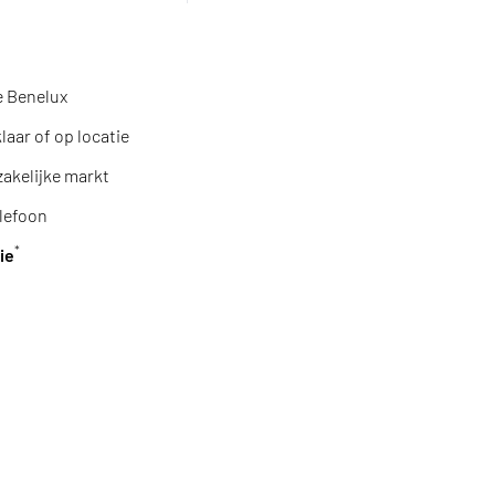
Zum Warenkorb hinzufügen
Zum Warenk
e Benelux
aar of op locatie
zakelijke markt
lefoon
*
ie