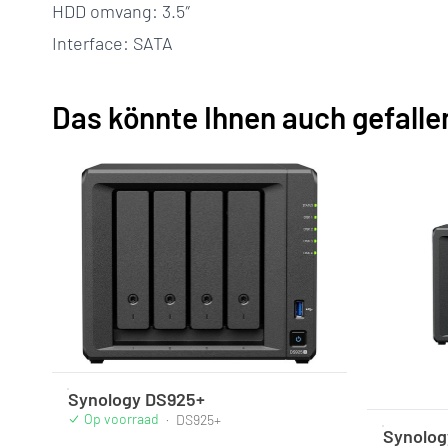
HDD omvang: 3.5″
Interface: SATA
Das könnte Ihnen auch gefalle
Synology DS925+
Op voorraad
·
DS925+
Synolog