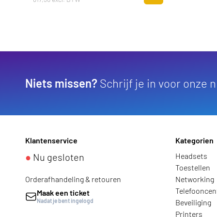
Zum Warenkorb hinz
Niets missen?
Schrijf je in voor onze 
Klantenservice
Kategorien
●
Nu gesloten
Headsets
Toestellen
Orderafhandeling & retouren
Networking
Telefooncen
Maak een ticket
Nadat je bent ingelogd
Beveiliging
Printers