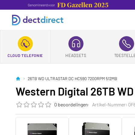
Genomineerd voor
CLOUD TELEFONIE
HEADSETS
TOESTELL
26TB WD ULTRASTAR DC HC590 7200RPM 512MB
Western Digital 26TB 
0 beoordelingen
Artikel-Nummer: 0F
Die Bewertung dieses Produkts ist
0.0
von 5