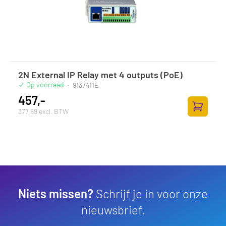
2N External IP Relay met 4 outputs (PoE)
Op voorraad
·
9137411E
457,-
377,69 excl. BTW
Zum Ware
Niets missen?
Schrijf je in voor onze
nieuwsbrief.