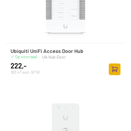
Ubiquiti UniFi Access Door Hub
Op voorraad
·
UA-Hub-Door
222,-
183,47 excl. BTW
Zum Ware