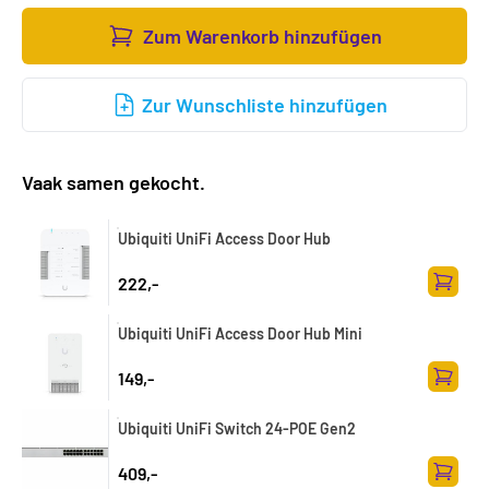
Zum Warenkorb hinzufügen
Zur Wunschliste hinzufügen
Vaak samen gekocht.
Ubiquiti UniFi Access Door Hub
222,-
Zum Wa
Ubiquiti UniFi Access Door Hub Mini
149,-
Zum Wa
Ubiquiti UniFi Switch 24-POE Gen2
409,-