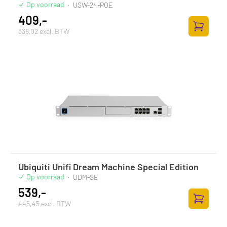
Op voorraad
·
USW-24-POE
409,-
338,02 excl. BTW
Zum Ware
Ubiquiti Unifi Dream Machine Special Edition
Op voorraad
·
UDM-SE
539,-
445,45 excl. BTW
Zum Ware