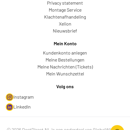
Privacy statement
Montage Service
Klachtenafhandeling
Xelion
Nieuwsbrief
Mein Konto
Kundenkonto anlegen
Meine Bestellungen
Meine Nachrichten (Tickets)
Mein Wunschzettel
Volg ons
Instagram
LinkedIn
© 2026 DectDirect.NL is een onderdeel van GlobalWire B.V.