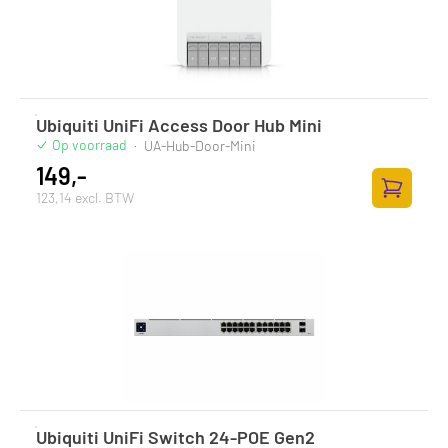
Ubiquiti UniFi Access Door Hub Mini
Op voorraad
·
UA-Hub-Door-Mini
149,-
123,14 excl. BTW
Zum Ware
Ubiquiti UniFi Switch 24-POE Gen2