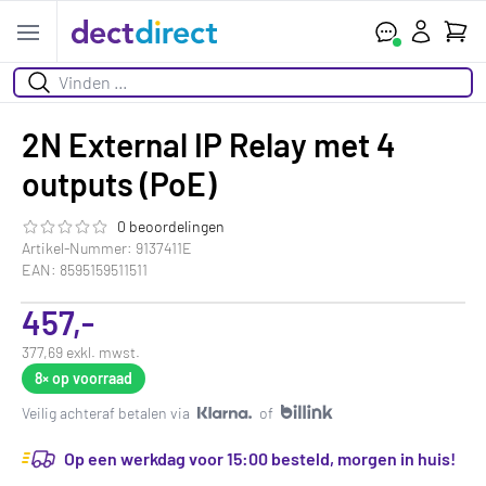
Ihr W
Open menu
Suchen
2N External IP Relay met 4
outputs (PoE)
0 beoordelingen
Die Bewertung dieses Produkts ist
0.0
von 5
Artikel-Nummer: 9137411E
EAN: 8595159511511
457,-
377,69 exkl. mwst.
8×
op voorraad
Veilig achteraf betalen via
of
Op een werkdag voor 15:00 besteld, morgen in huis!