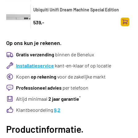
Zum Wa
Ubiquiti Unifi Dream Machine Special Edition
539,-
Zum Wa
Op ons kun je rekenen.
Gratis verzending
binnen de Benelux
Installatieservice
kant-en-klaar of op locatie
Kopen
op rekening
voor de zakelijke markt
Professioneel advies
per telefoon
*
Altijd minimaal
2 jaar garantie
Klantbeoordeling
9,2
Productinformatie.