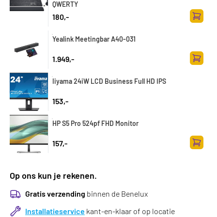
QWERTY
180,-
Zum Wa
Yealink Meetingbar A40-031
1.949,-
Zum Wa
Iiyama 24iW LCD Business Full HD IPS
153,-
HP S5 Pro 524pf FHD Monitor
157,-
Zum Wa
Op ons kun je rekenen.
Gratis verzending
binnen de Benelux
Installatieservice
kant-en-klaar of op locatie