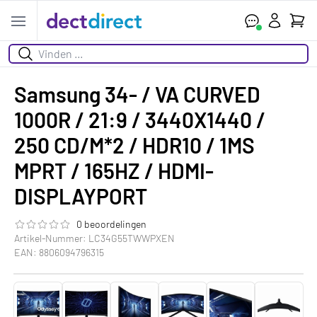
Ihr W
Open menu
Suchen
Samsung 34- / VA CURVED
1000R / 21:9 / 3440X1440 /
250 CD/M*2 / HDR10 / 1MS
MPRT / 165HZ / HDMI-
DISPLAYPORT
0 beoordelingen
Die Bewertung dieses Produkts ist
0.0
von 5
Artikel-Nummer: LC34G55TWWPXEN
EAN: 8806094796315