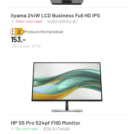
Iiyama 24iW LCD Business Full HD IPS
Geen voorraad
·
XUB2493HSU-B7
Productinformatieblad
153,-
126,45 excl. BTW
HP S5 Pro 524pf FHD Monitor
Op voorraad
·
9D9L6UT#ABB