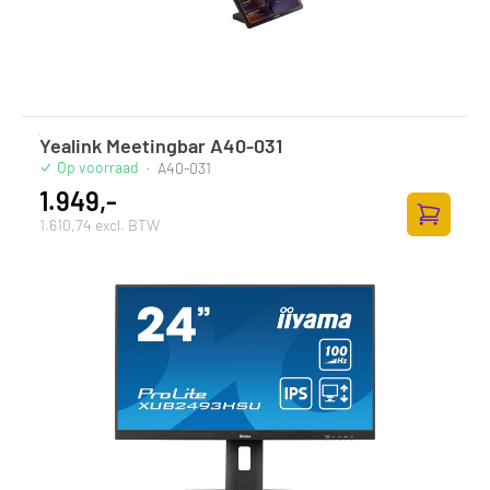
Yealink Meetingbar A40-031
Op voorraad
·
A40-031
1.949,-
1.610,74 excl. BTW
Zum Ware