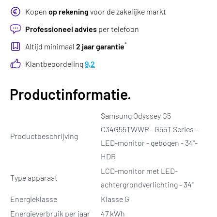
Kopen
op rekening
voor de zakelijke markt
Professioneel advies
per telefoon
*
Altijd minimaal
2 jaar garantie
Klantbeoordeling
9,2
Productinformatie.
Samsung Odyssey G5
C34G55TWWP - G55T Series -
Productbeschrijving
LED-monitor - gebogen - 34"-
HDR
LCD-monitor met LED-
Type apparaat
achtergrondverlichting - 34"
Energieklasse
Klasse G
Energieverbruik per jaar
47 kWh