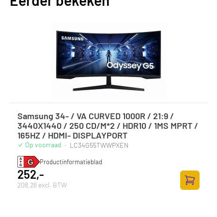
Eerder bekeken
Samsung 34- / VA CURVED 1000R / 21:9 /
3440X1440 / 250 CD/M*2 / HDR10 / 1MS MPRT /
165HZ / HDMI- DISPLAYPORT
Op voorraad
·
LC34G55TWWPXEN
Productinformatieblad
252,-
208,26 excl. BTW
Zum Ware