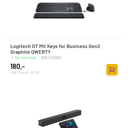
Logitech DT MX Keys for Business Gen2
Graphite QWERTY
Op voorraad
·
920-010933
180,-
148,76 excl. BTW
Zum Ware