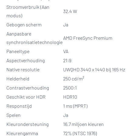
Stroomverbruik (Aan
32.4 W
modus)
Gebogen scherm
Ja
Aanpasbare
AMD FreeSync Premium
synchronisatietechnologie
Paneeltype
VA
Aspectverhouding
21:9
Native resolutie
UWQHD 3440 x 1440 bij 165 Hz
Helderheid
250 cd/m²
Contrastverhouding
2500:1
Geschikt voor HDR
HDR10
Responstijd
1 ms (MPRT)
Spelen
Ja
Kleurondersteuning
16,7 miljoen kleuren
Kleurengamma
72% (NTSC 1976)