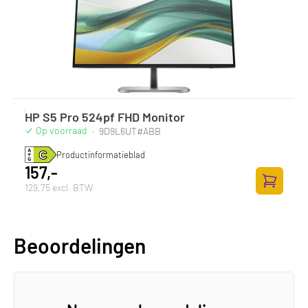
HP S5 Pro 524pf FHD Monitor
Op voorraad
·
9D9L6UT#ABB
Productinformatieblad
157,-
129,75 excl. BTW
Zum Ware
Beoordelingen