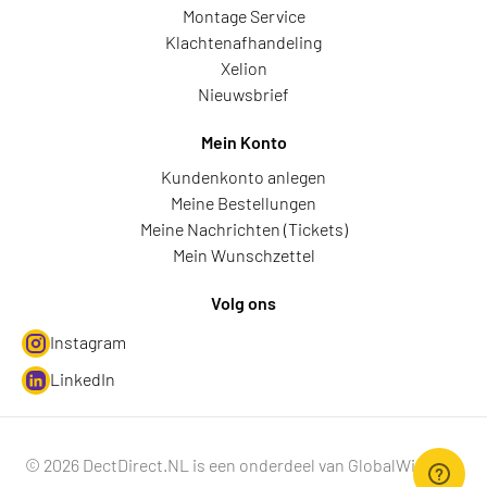
Montage Service
Klachtenafhandeling
Xelion
Nieuwsbrief
Mein Konto
Kundenkonto anlegen
Meine Bestellungen
Meine Nachrichten (Tickets)
Mein Wunschzettel
Volg ons
Instagram
LinkedIn
© 2026 DectDirect.NL is een onderdeel van GlobalWire B.V.