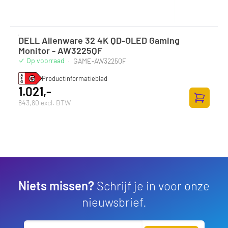
DELL Alienware 32 4K QD-OLED Gaming
Monitor - AW3225QF
Op voorraad
·
GAME-AW3225QF
Productinformatieblad
1.021,-
843,80 excl. BTW
Zum Ware
Niets missen?
Schrijf je in voor onze
nieuwsbrief.