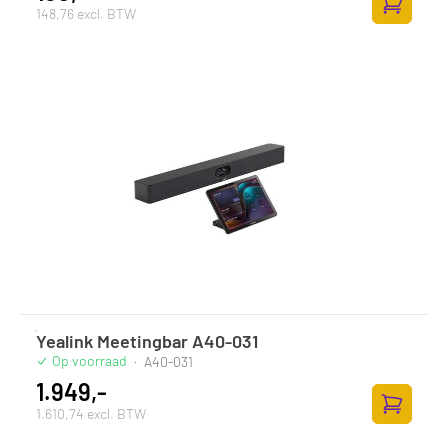
148,76 excl. BTW
Zum Ware
Yealink Meetingbar A40-031
Op voorraad
·
A40-031
1.949,-
1.610,74 excl. BTW
Zum Ware