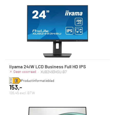
Iiyama 24iW LCD Business Full HD IPS
Geen voorraad
·
XUB2493HSU-B7
Productinformatieblad
153,-
126,45 excl. BTW