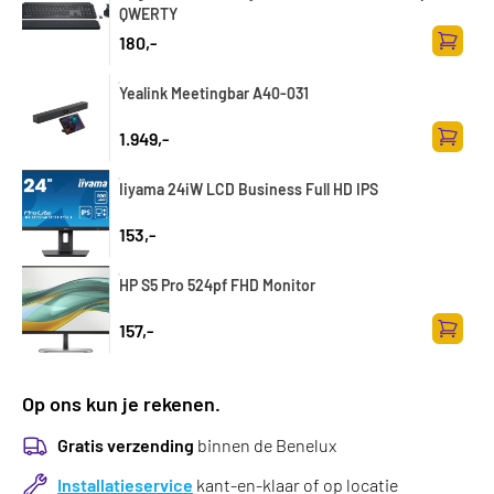
QWERTY
180,-
Zum Wa
Yealink Meetingbar A40-031
1.949,-
Zum Wa
Iiyama 24iW LCD Business Full HD IPS
153,-
HP S5 Pro 524pf FHD Monitor
157,-
Zum Wa
Op ons kun je rekenen.
Gratis verzending
binnen de Benelux
Installatieservice
kant-en-klaar of op locatie