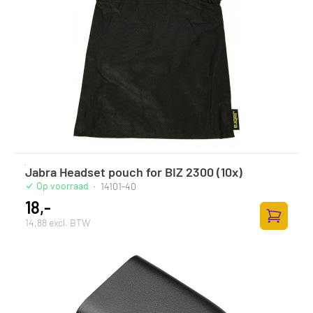
Jabra Headset pouch for BIZ 2300 (10x)
Op voorraad
·
14101-40
18,-
14,88 excl. BTW
Zum Ware