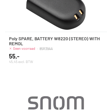
Poly SPARE, BATTERY W8220 (STEREO) WITH
REMOL
Geen voorraad
·
85R39AA
55,-
45,45 excl. BTW