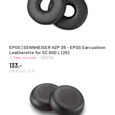
EPOS | SENNHEISER HZP 36 - EPOS Earcushion
Leatherette for SC 600 L (26)
Geen voorraad
·
1000793
133,-
109,92 excl. BTW