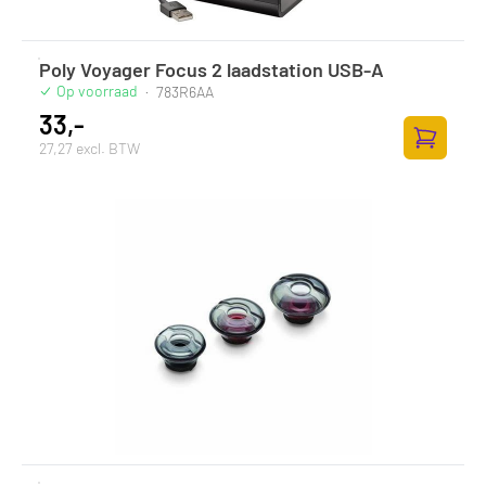
Poly Voyager Focus 2 laadstation USB-A
Op voorraad
·
783R6AA
33,-
27,27 excl. BTW
Zum Ware