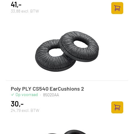
41,-
33,88 excl. BTW
Zum Ware
Poly PLY CS540 EarCushions 2
Op voorraad
·
85Q20AA
30,-
24,79 excl. BTW
Zum Ware