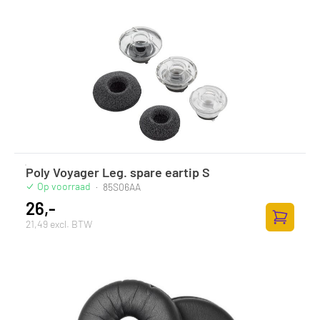
Poly Voyager Leg. spare eartip S
Op voorraad
·
85S06AA
26,-
21,49 excl. BTW
Zum Ware