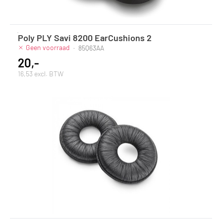
Poly PLY Savi 8200 EarCushions 2
Geen voorraad
·
85Q63AA
20,-
16,53 excl. BTW