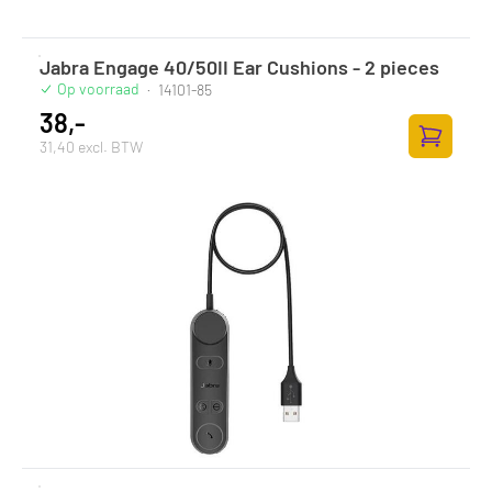
Jabra Engage 40/50II Ear Cushions - 2 pieces
Op voorraad
·
14101-85
38,-
31,40 excl. BTW
Zum Ware