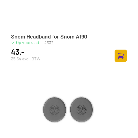
Snom Headband for Snom A190
Op voorraad
·
4532
43,-
35,54 excl. BTW
Zum Ware