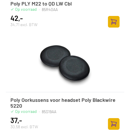
Poly PLY M22 to QD LW Cbl
Op voorraad
·
85R40AA
42,-
34,71 excl. BTW
Zum Ware
Poly Oorkussens voor headset Poly Blackwire
5220
Op voorraad
·
85S19AA
37,-
30,58 excl. BTW