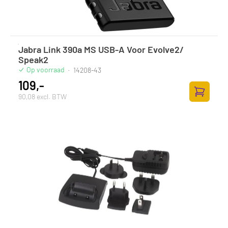
Jabra Link 390a MS USB-A Voor Evolve2/
Speak2
Op voorraad
·
14208-43
109,-
90,08 excl. BTW
Zum Ware