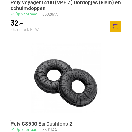
Poly Voyager 5200 (VPE 3) Oordopjes (klein) en
schuimdoppen
Op voorraad
·
85Q26AA
32,-
26,45 excl. BTW
Zum Ware
Poly CS500 EarCushions 2
Op voorraad
·
85R11AA