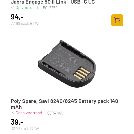
Jabra Engage 50 II Link - USB- C UC
Op voorraad
·
50-2259
94,-
77,69 excl. BTW
Zum Ware
Poly Spare, Savi 8240/8245 Battery pack 140
mAh
Geen voorraad
·
85R41AA
39,-
32,23 excl. BTW