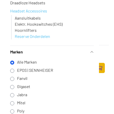
Draadloze Headsets
Headset Accessoires
Aansluitkabels
Elektr. Hookswitches (EHS)
Hoornlifters
Reserve Onderdelen
Poly Voyager Focus 2 Oplaadstand
Marken
Op voorraad
·
214183-604
Alle Marken
38,-
EPOS | SENNHEISER
31,40 excl. BTW
Zum Ware
Fanvil
Gigaset
Jabra
Mitel
Poly