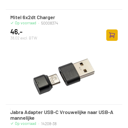
Mitel 6x2dt Charger
Op voorraad
·
50008374
46,-
38,02 excl. BTW
Zum Ware
Jabra Adapter USB-C Vrouwelijke naar USB-A
mannelijke
Op voorraad
·
14208-38