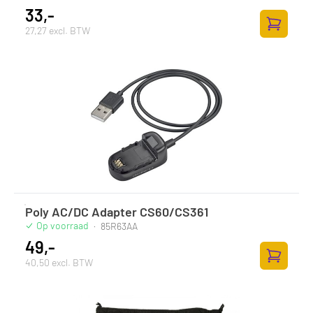
33,-
27,27 excl. BTW
Zum Ware
Poly AC/DC Adapter CS60/CS361
Op voorraad
·
85R63AA
49,-
40,50 excl. BTW
Zum Ware