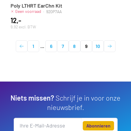
Poly LTHRT EarChn Kit
Geen voorraad
·
920P7AA
12,-
9,92 excl. BTW
1
…
6
7
8
9
10
Niets missen?
Schrijf je in voor onze
nieuwsbrief.
Abonnieren