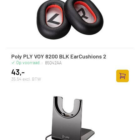
Poly PLY VOY 8200 BLK EarCushions 2
Op voorraad
·
85Q42AA
43,-
35,54 excl. BTW
Zum Ware