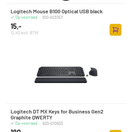
Logitech Mouse B100 Optical USB black
Op voorraad
·
910-003357
15,-
12,40 excl. BTW
Zum Ware
Logitech DT MX Keys for Business Gen2
Graphite QWERTY
Op voorraad
·
920-010933