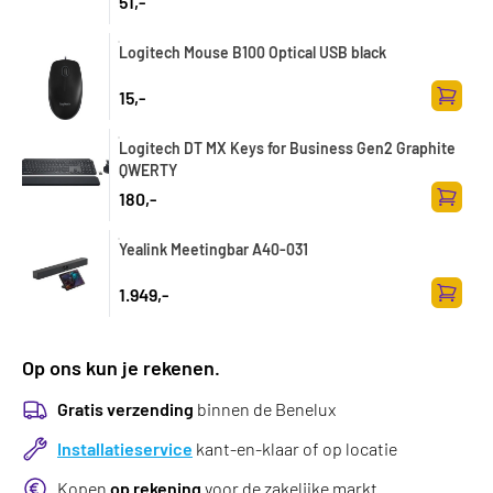
51,-
Logitech Mouse B100 Optical USB black
15,-
Zum Wa
Logitech DT MX Keys for Business Gen2 Graphite
QWERTY
180,-
Zum Wa
Yealink Meetingbar A40-031
1.949,-
Zum Wa
Op ons kun je rekenen.
Gratis verzending
binnen de Benelux
Installatieservice
kant-en-klaar of op locatie
Kopen
op rekening
voor de zakelijke markt