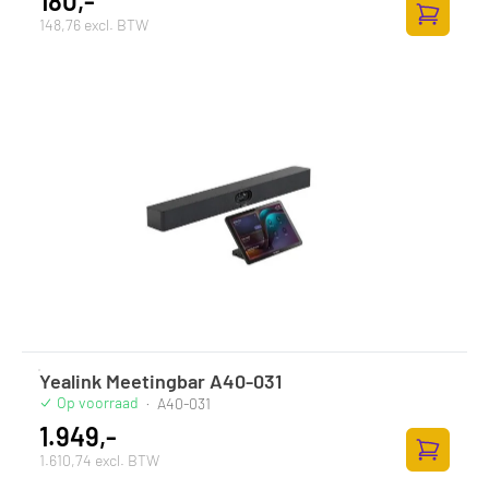
180,-
148,76 excl. BTW
Zum Ware
Yealink Meetingbar A40-031
Op voorraad
·
A40-031
1.949,-
1.610,74 excl. BTW
Zum Ware