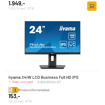
1.949,-
1.610,74 excl. BTW
Zum Ware
Iiyama 24iW LCD Business Full HD IPS
Geen voorraad
·
XUB2493HSU-B7
Productinformatieblad
153,-
126,45 excl. BTW