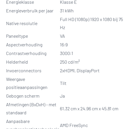
Energieklasse
Klasse E
Energieverbruik per jaar
31 kWh
Full HD (1080p) 1920 x 1080 bij 75
Native resolutie
Hz
Paneeltype
VA
Aspectverhouding
16:9
Contrastverhouding
3000:1
Helderheid
250 cd/m²
Invoerconnectors
2xHDMI, DisplayPort
Weergave
Tilt
positieaanpassingen
Gebogen scherm
Ja
Afmetingen (BxDxH) - met
61.32 cm x 24.96 cm x 45.81 cm
standaard
Aanpasbare
AMD FreeSync