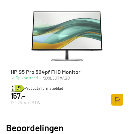
HP S5 Pro 524pf FHD Monitor
Op voorraad
·
9D9L6UT#ABB
Productinformatieblad
157,-
129,75 excl. BTW
Zum Ware
Beoordelingen