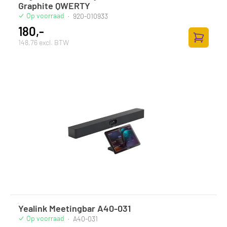
Graphite QWERTY
Op voorraad
·
920-010933
180,-
148,76 excl. BTW
Zum Ware
Yealink Meetingbar A40-031
Op voorraad
·
A40-031