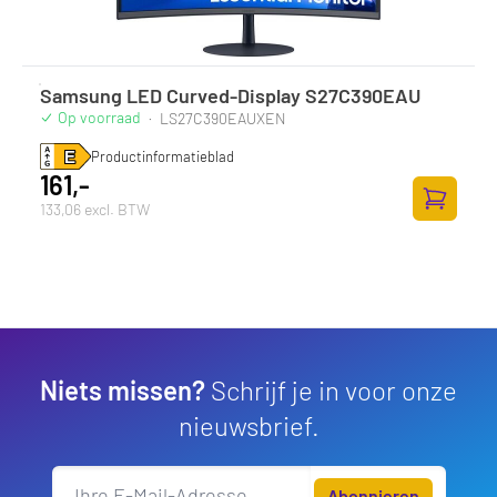
Samsung LED Curved-Display S27C390EAU
Op voorraad
·
LS27C390EAUXEN
Productinformatieblad
161,-
133,06 excl. BTW
Zum Ware
Niets missen?
Schrijf je in voor onze
nieuwsbrief.
Abonnieren