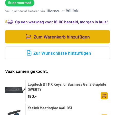
9×
op voorraad
Veilig achteraf betalen via
of
Op een werkdag voor 16:00 besteld, morgen in huis!
Zum Warenkorb hinzufügen
Zur Wunschliste hinzufügen
Vaak samen gekocht.
Logitech DT MX Keys for Business Gen2 Graphite
QWERTY
180,-
Zum Wa
Yealink Meetingbar A40-031