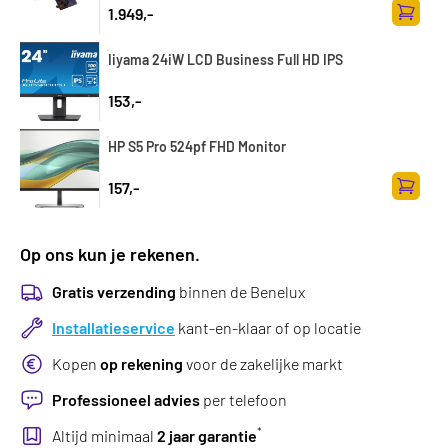
1.949,-
Zum Wa
Iiyama 24iW LCD Business Full HD IPS
153,-
HP S5 Pro 524pf FHD Monitor
157,-
Zum Wa
Op ons kun je rekenen.
Gratis verzending
binnen de Benelux
Installatieservice
kant-en-klaar of op locatie
Kopen
op rekening
voor de zakelijke markt
Professioneel advies
per telefoon
*
Altijd minimaal
2 jaar garantie