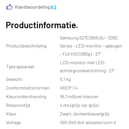
Klantbeoordeling
9,2
Productinformatie.
Samsung S27C390EAU - S39C
Productbeschrijving
Series - LED-monitor - gebogen
- Full HD (1080p) - 27"
LCD-monitor met LED-
Type apparaat
achtergrondverlichting - 27"
Gewicht
5.1 kg
Conformiteitsnormen
HDCP 1.4
Kleurondersteuning
16,7 miljoen kleuren
Responstijd
4 ms (grijs-op-grijs)
Kleur
Zwart, donkerblauw/grijs
Voltage
100-240 Volt wisselstroom V