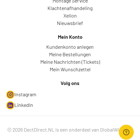
Montage Service
Klachtenafhandeling
Xelion
Nieuwsbrief
Mein Konto
Kundenkonto anlegen
Meine Bestellungen
Meine Nachrichten (Tickets)
Mein Wunschzettel
Volg ons
Instagram
LinkedIn
© 2026 DectDirect.NL is een onderdeel van GlobalWire B.V.