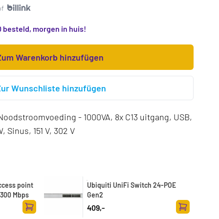
of
 besteld, morgen in huis!
Zum Warenkorb hinzufügen
Zur Wunschliste hinzufügen
oodstroomvoeding - 1000VA, 8x C13 uitgang, USB,
, Sinus, 151 V, 302 V
ccess point
Ubiquiti UniFi Switch 24-POE
 9300 Mbps
Gen2
409,-
Zum Warenkorb hinzufügen
Zum Warenk