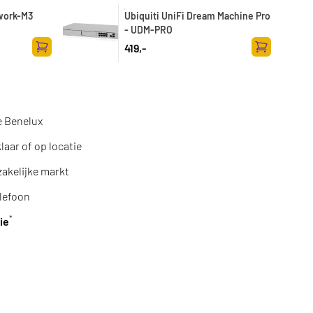
work-M3
Ubiquiti UniFi Dream Machine Pro
- UDM-PRO
419,-
Zum Warenkorb hinzufügen
Zum Warenk
e Benelux
aar of op locatie
zakelijke markt
lefoon
*
ie