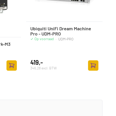
Ubiquiti UniFi Dream Machine
Pro - UDM-PRO
Op voorraad
·
UDM-PRO
rk-M3
419,-
346,28 excl. BTW
Zum Warenkorb hinzufügen
Zum Warenkor