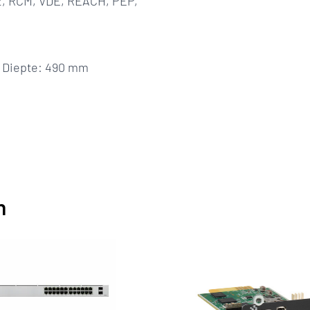
-2, RCM, VDE, REACH, PEP,
 Diepte: 490 mm
n