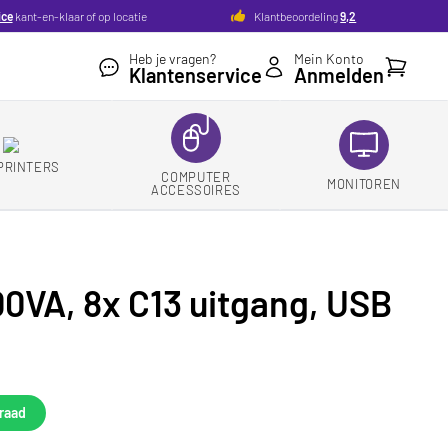
ice
kant-en-klaar of op locatie
Klantbeoordeling
9,2
Heb je vragen?
Mein Konto
Ihr Ware
Klantenservice
Anmelden
PRINTERS
COMPUTER
MONITOREN
ACCESSOIRES
VA, 8x C13 uitgang, USB
raad