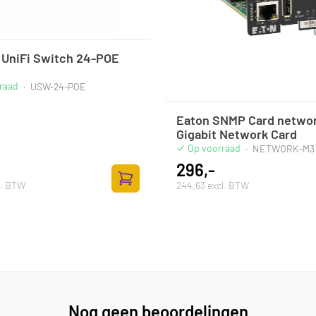
i UniFi Switch 24-POE
raad
·
USW-24-POE
Eaton SNMP Card netwo
Gigabit Network Card
Op voorraad
·
NETWORK-M3
296,-
l. BTW
244,63 excl. BTW
ufügen
Zum Warenkorb hinzufügen
Nog geen beoordelingen