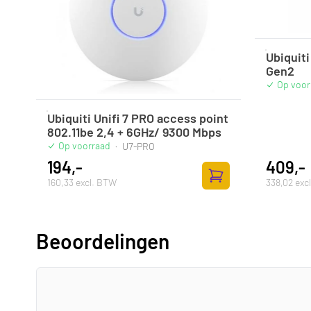
Ubiquit
Gen2
Op voor
Ubiquiti Unifi 7 PRO access point
802.11be 2,4 + 6GHz/ 9300 Mbps
Op voorraad
·
U7-PRO
194,-
409,-
160,33 excl. BTW
338,02 exc
Zum Warenkorb hinz
Beoordelingen