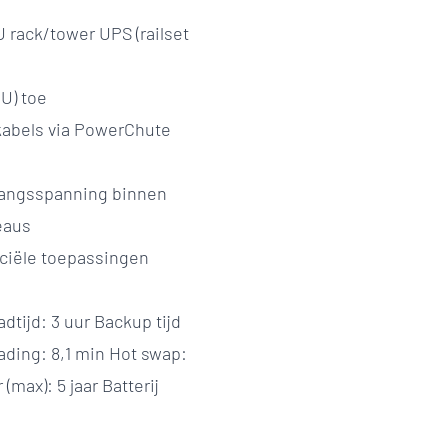
U rack/tower UPS (railset
U) toe
kabels via PowerChute
gangsspanning binnen
eaus
rciële toepassingen
adtijd: 3 uur Backup tijd
lading: 8,1 min Hot swap:
max): 5 jaar Batterij