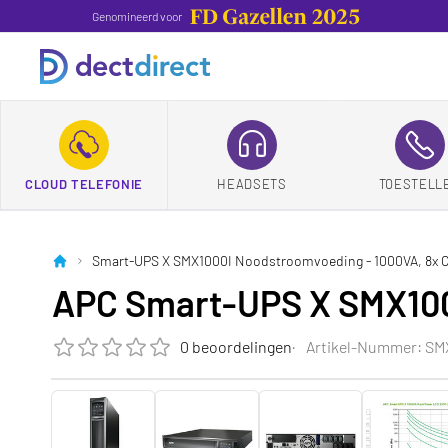
Genomineerd voor
CLOUD TELEFONIE
HEADSETS
TOESTELL
Smart-UPS X SMX1000I Noodstroomvoeding - 1000VA, 8x C
APC Smart-UPS X SMX1000
0 beoordelingen
Artikel-Nummer: SM
Die Bewertung dieses Produkts ist
0.0
von 5