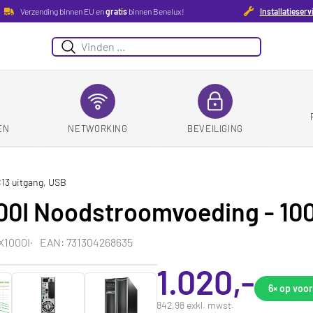
Verzending binnen EU en
gratis
binnen Benelux!
Installatieserv
Suchen
EN
NETWORKING
BEVEILIGING
13 uitgang, USB
I Noodstroomvoeding - 1000
X1000I
EAN: 731304268635
1.020,-
6×
op voor
842,98 exkl. mwst.