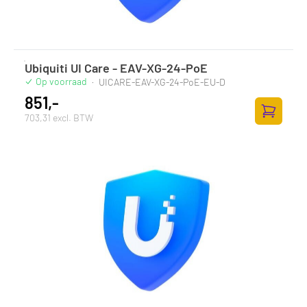
Ubiquiti UI Care - EAV-XG-24-PoE
Op voorraad
·
UICARE-EAV-XG-24-PoE-EU-D
851,-
703,31 excl. BTW
Zum Ware