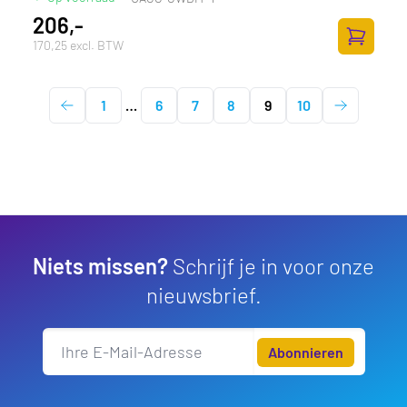
206,-
170,25 excl. BTW
Zum Ware
1
…
6
7
8
9
10
Niets missen?
Schrijf je in voor onze
nieuwsbrief.
Abonnieren