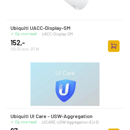
Ubiquiti UACC-Display-SM
Op voorraad
·
UACC-Display-SM
152,-
125,62 excl. BTW
Zum Ware
Ubiquiti UI Care - USW-Aggregation
Op voorraad
·
UICARE-USW-Aggregation-EU-D