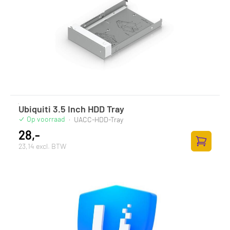
Ubiquiti 3.5 Inch HDD Tray
Op voorraad
·
UACC-HDD-Tray
28,-
23,14 excl. BTW
Zum Ware