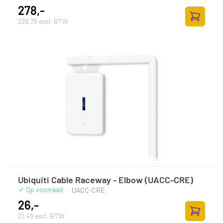
278,-
229,75 excl. BTW
Zum Ware
Ubiquiti Cable Raceway - Elbow (UACC-CRE)
Op voorraad
·
UACC-CRE
26,-
21,49 excl. BTW
Zum Ware