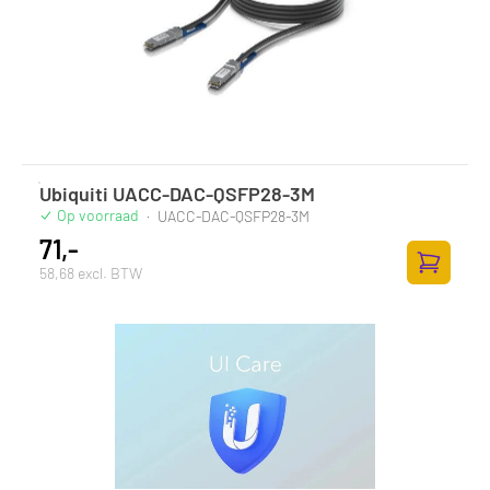
Ubiquiti UACC-DAC-QSFP28-3M
Op voorraad
·
UACC-DAC-QSFP28-3M
71,-
58,68 excl. BTW
Zum Ware