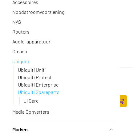
Accessoires
Noodstroomvoorziening
NAS
Routers
Audio-apparatuur
Omada
Ubiquiti
Ubiquiti Unifi
Ubiquiti UniFi Camera AI 360 Junction Box
Ubiquiti Protect
(tweedekans)
Ubiquiti Enterprise
Op voorraad
·
UACC-AI-360-JB-TW2
Ubiquiti Spareparts
51,-
UI Care
42,15 excl. BTW
Zum Ware
Media Converters
Marken