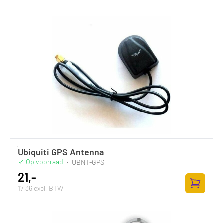
Ubiquiti GPS Antenna
Op voorraad
·
UBNT-GPS
21,-
17,36 excl. BTW
Zum Ware