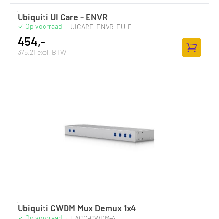
Ubiquiti UI Care - ENVR
Op voorraad
·
UICARE-ENVR-EU-D
454,-
375,21 excl. BTW
Zum Ware
Ubiquiti CWDM Mux Demux 1x4
Op voorraad
·
UACC-CWDM-4