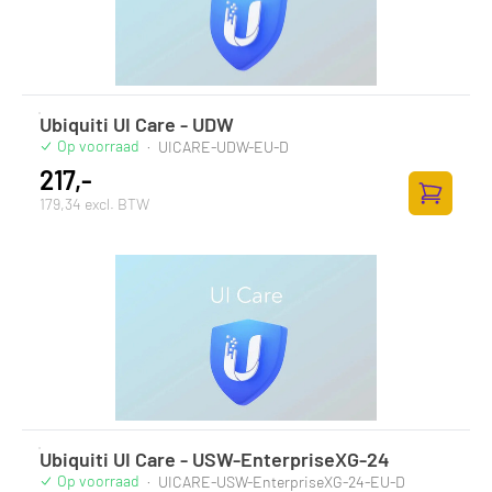
Ubiquiti UI Care - UDW
Op voorraad
·
UICARE-UDW-EU-D
217,-
179,34 excl. BTW
Zum Ware
Ubiquiti UI Care - USW-EnterpriseXG-24
Op voorraad
·
UICARE-USW-EnterpriseXG-24-EU-D