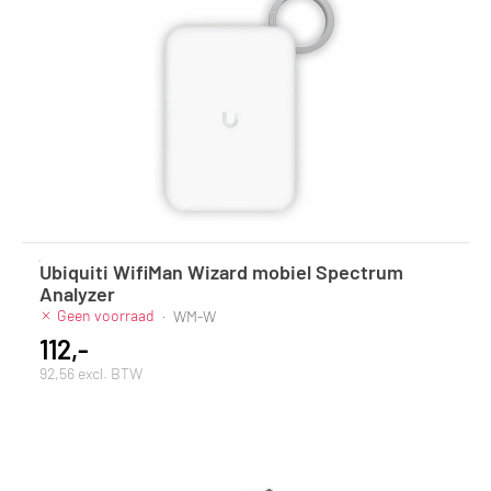
Ubiquiti WifiMan Wizard mobiel Spectrum
Analyzer
Geen voorraad
·
WM-W
112,-
92,56 excl. BTW