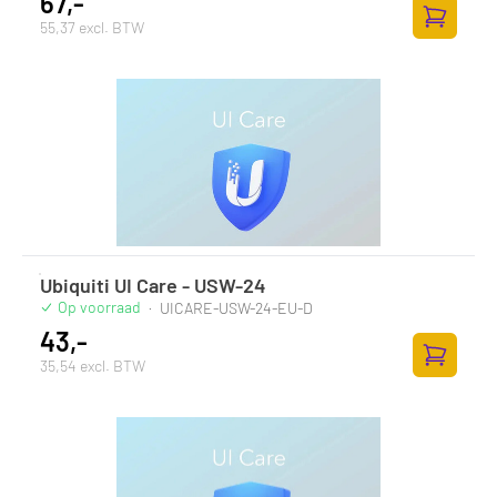
67,-
55,37 excl. BTW
Zum Ware
Ubiquiti UI Care - USW-24
Op voorraad
·
UICARE-USW-24-EU-D
43,-
35,54 excl. BTW
Zum Ware