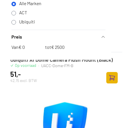
Alle Marken
ACT
Ubiquiti
Preis
Van
€
tot
€
Ubiquiti AI Dome Camera Flush Mount (Black)
Op voorraad
·
UACC-Dome-FM-B
51,-
42,15 excl. BTW
Zum Ware