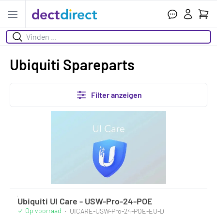
Ihr W
Open menu
Suchen
Ubiquiti Spareparts
Filter anzeigen
Ubiquiti UI Care - USW-Pro-24-POE
Op voorraad
·
UICARE-USW-Pro-24-POE-EU-D