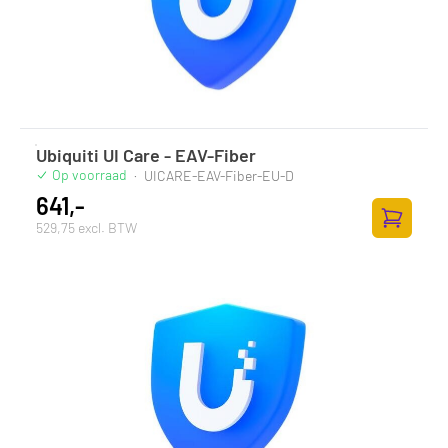
Ubiquiti UI Care - EAV-Fiber
Op voorraad
·
UICARE-EAV-Fiber-EU-D
641,-
529,75 excl. BTW
Zum Ware