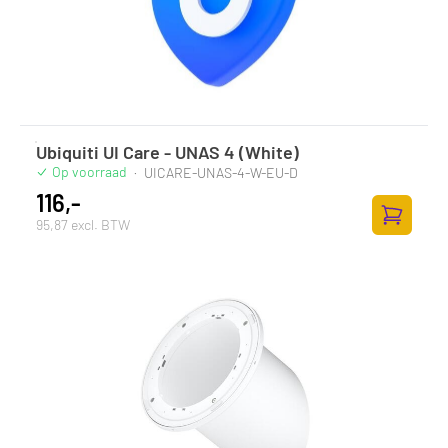
Ubiquiti UI Care - UNAS 4 (White)
Op voorraad
·
UICARE-UNAS-4-W-EU-D
116,-
95,87 excl. BTW
Zum Ware