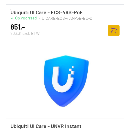
Ubiquiti UI Care - ECS-48S-PoE
Op voorraad
·
UICARE-ECS-48S-PoE-EU-D
851,-
703,31 excl. BTW
Zum Ware
Ubiquiti UI Care - UNVR Instant