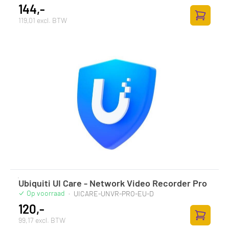
144,-
119,01 excl. BTW
Zum Ware
Ubiquiti UI Care - Network Video Recorder Pro
Op voorraad
·
UICARE-UNVR-PRO-EU-D
120,-
99,17 excl. BTW
Zum Ware