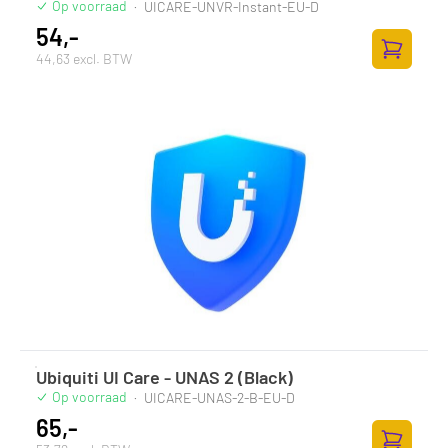
Op voorraad
·
UICARE-UNVR-Instant-EU-D
54,-
44,63 excl. BTW
Zum Ware
Ubiquiti UI Care - UNAS 2 (Black)
Op voorraad
·
UICARE-UNAS-2-B-EU-D
65,-