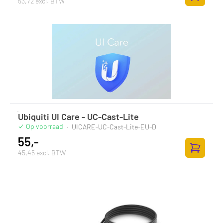
53,72 excl. BTW
Zum Ware
Ubiquiti UI Care - UC-Cast-Lite
Op voorraad
·
UICARE-UC-Cast-Lite-EU-D
55,-
45,45 excl. BTW
Zum Ware