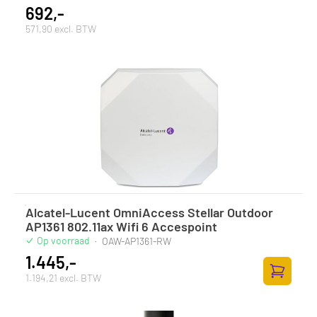
692,-
571,90 excl. BTW
Alcatel-Lucent OmniAccess Stellar Outdoor
AP1361 802.11ax Wifi 6 Accespoint
Op voorraad
·
OAW-AP1361-RW
1.445,-
1.194,21 excl. BTW
Zum Ware