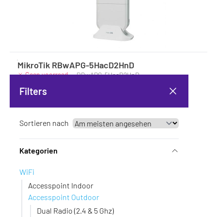
MikroTik RBwAPG-5HacD2HnD
Geen voorraad
·
RBwAPG-5HacD2HnD
60,-
Filters
49,59 excl. BTW
Sortieren nach
Kategorien
WiFi
Accesspoint Indoor
Accesspoint Outdoor
Dual Radio (2.4 & 5 Ghz)