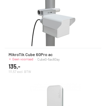
MikroTik Cube 60Pro ac
Geen voorraad
·
CubeG-5ac60ay
135,-
111,57 excl. BTW