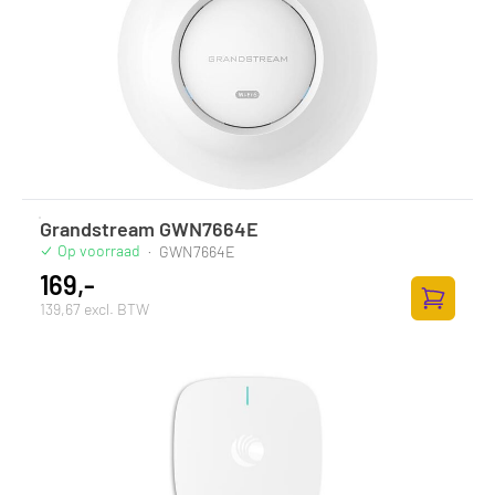
Grandstream GWN7664E
Op voorraad
·
GWN7664E
169,-
139,67 excl. BTW
Zum Ware