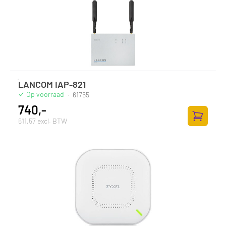
LANCOM IAP-821
Op voorraad
·
61755
740,-
611,57 excl. BTW
Zum Ware