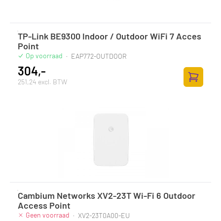
TP-Link BE9300 Indoor / Outdoor WiFi 7 Acces
Point
Op voorraad
·
EAP772-OUTDOOR
304,-
251,24 excl. BTW
Zum Ware
Cambium Networks XV2-23T Wi-Fi 6 Outdoor
Access Point
Geen voorraad
·
XV2-23T0A00-EU