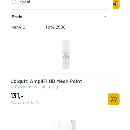
ZyXel
1.089,26 excl. BTW
Zum Ware
Preis
Van
€
tot
€
Ubiquiti AmpliFi HD Mesh Point
Op voorraad
·
AFi-P-HD
131,-
108,26 excl. BTW
Zum Ware