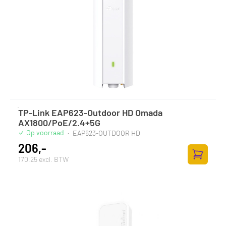
TP-Link EAP623-Outdoor HD Omada
AX1800/PoE/2.4+5G
Op voorraad
·
EAP623-OUTDOOR HD
206,-
170,25 excl. BTW
Zum Ware