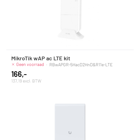
MikroTik wAP ac LTE kit
Geen voorraad
·
RBwAPGR-5HacD2HnD&R11e-LTE
166,-
137,19 excl. BTW