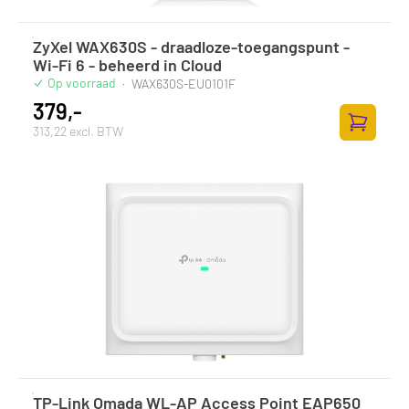
ZyXel WAX630S - draadloze-toegangspunt -
Wi-Fi 6 - beheerd in Cloud
Op voorraad
·
WAX630S-EU0101F
379,-
313,22 excl. BTW
Zum Ware
TP-Link Omada WL-AP Access Point EAP650