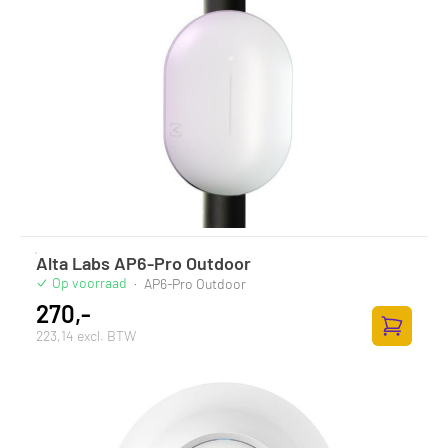
Alta Labs AP6-Pro Outdoor
Op voorraad
·
AP6-Pro Outdoor
270,-
223,14 excl. BTW
Zum Ware