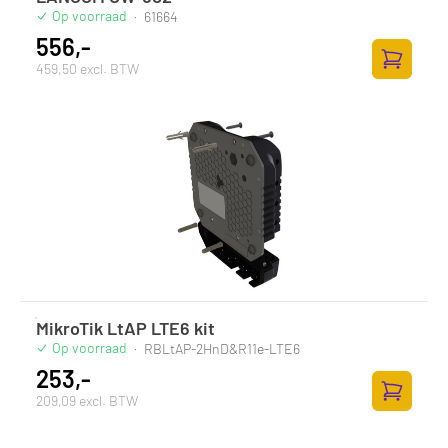
Op voorraad
·
61664
556,-
459,50 excl. BTW
Zum Ware
MikroTik LtAP LTE6 kit
Op voorraad
·
RBLtAP-2HnD&R11e-LTE6
253,-
209,09 excl. BTW
Zum Ware