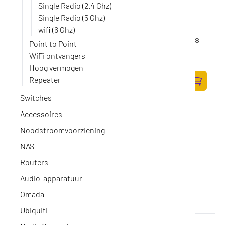
Single Radio (2.4 Ghz)
Single Radio (5 Ghz)
wifi (6 Ghz)
TP-Link TP-LINK Festa F52-Outdoor - Access
Point to Point
Point
WiFi ontvangers
Op voorraad
·
NETT0157
Hoog vermogen
96,-
Repeater
79,34 excl. BTW
Zum Ware
Switches
Accessoires
Noodstroomvoorziening
NAS
Routers
Audio-apparatuur
Omada
Ubiquiti