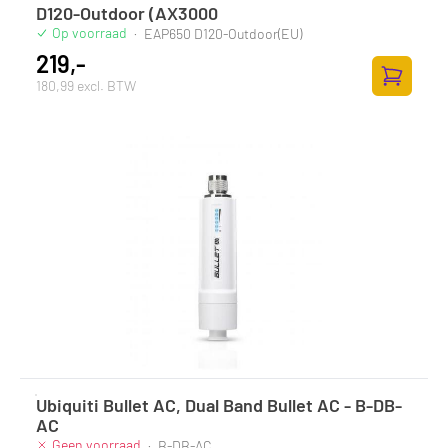
D120-Outdoor (AX3000
Op voorraad
·
EAP650 D120-Outdoor(EU)
219,-
180,99 excl. BTW
Zum Ware
Ubiquiti Bullet AC, Dual Band Bullet AC - B-DB-
AC
Geen voorraad
·
B-DB-AC