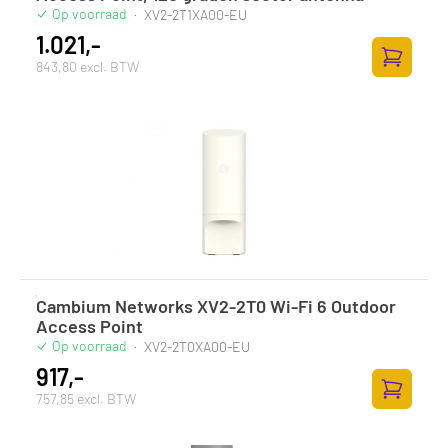
Op voorraad
·
XV2-2T1XA00-EU
1.021,-
843,80 excl. BTW
Zum Ware
Cambium Networks XV2-2T0 Wi-Fi 6 Outdoor
Access Point
Op voorraad
·
XV2-2T0XA00-EU
917,-
757,85 excl. BTW
Zum Ware