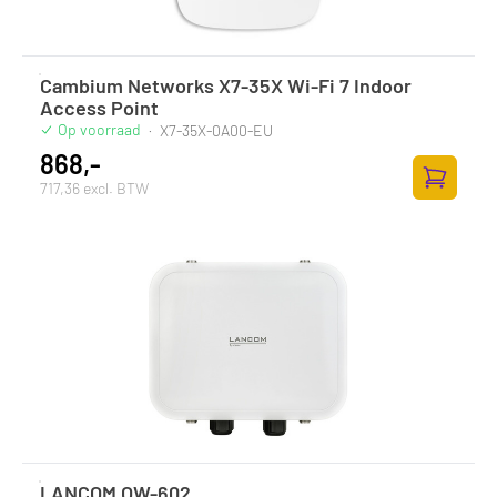
Cambium Networks X7-35X Wi-Fi 7 Indoor
Access Point
Op voorraad
·
X7-35X-0A00-EU
868,-
717,36 excl. BTW
Zum Ware
LANCOM OW-602