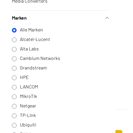
Grandstream GWN7664LR
Media Converters
Geen voorraad
·
GWN7664LR
169,75
Marken
140,29 excl. BTW
Alle Marken
Alcatel-Lucent
Alta Labs
Cambium Networks
Grandstream
HPE
LANCOM
MikroTik
Netgear
TP-Link
Cambium Networks cnPilot e700
Op voorraad
·
PL-E700X00A
Ubiquiti
1.318,-