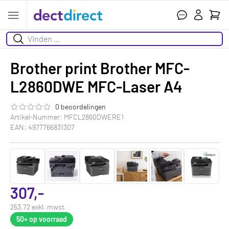
Ihr W
Open menu
Suchen
Brother print Brother MFC-
L2860DWE MFC-Laser A4
0 beoordelingen
Die Bewertung dieses Produkts ist
0.0
von 5
Artikel-Nummer: MFCL2860DWERE1
EAN: 4977766831307
307,-
253,72 exkl. mwst.
50+
op voorraad