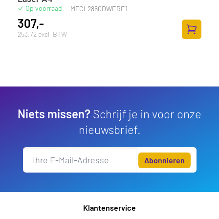
Op voorraad
·
MFCL2860DWERE1
307,-
253,72 excl. BTW
Zum Ware
Niets missen?
Schrijf je in voor onze
nieuwsbrief.
Abonnieren
Klantenservice