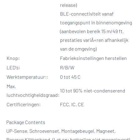
release)
BLE-connectiviteit vanaf
toegangspunt in binnenomgeving
(aanbevolen bereik 15 m/49 ft,
prestaties variÃ«ren afhankelijk
van de omgeving)
Knop:
Fabrieksinstellingen herstellen
LED's:
R/B/W
Werktemperatuur::
0 tot 45 C
Max.
10 tot 90% niet-condenserend
luchtvochtigheidsgraad:
Certificeringen:
FCC, IC, CE
Package Contents
UP-Sense, Schroevenset, Montagebeugel, Magneet,
Reserve Klittenband. (Let op: batterijen niet meegeleverd)