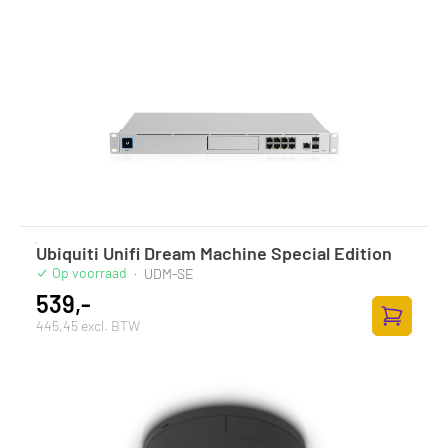
Ubiquiti Unifi Dream Machine Special Edition
Op voorraad
·
UDM-SE
539,-
445,45 excl. BTW
Zum Ware