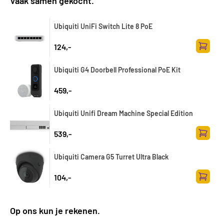
Vaak samen gekocht.
Ubiquiti UniFi Switch Lite 8 PoE
124,-
Zum Wa
Ubiquiti G4 Doorbell Professional PoE Kit
459,-
Ubiquiti Unifi Dream Machine Special Edition
539,-
Zum Wa
Ubiquiti Camera G5 Turret Ultra Black
104,-
Zum Wa
Op ons kun je rekenen.