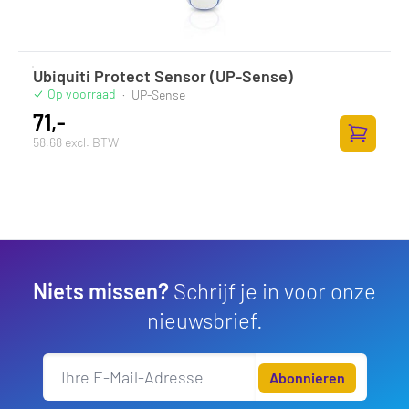
Ubiquiti Protect Sensor (UP-Sense)
Op voorraad
·
UP-Sense
71,-
58,68 excl. BTW
Zum Ware
Niets missen?
Schrijf je in voor onze
nieuwsbrief.
Abonnieren