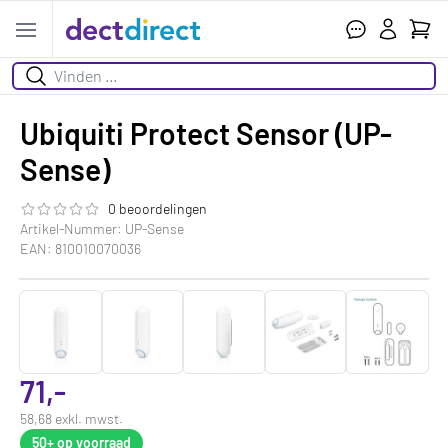
Ihr W
Open menu
Suchen
Ubiquiti Protect Sensor (UP-
Sense)
0 beoordelingen
Die Bewertung dieses Produkts ist
0.0
von 5
Artikel-Nummer: UP-Sense
EAN: 810010070036
71,-
58,68 exkl. mwst.
50+
op voorraad