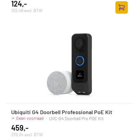
124,-
102,48 excl. BTW
Zum Ware
Ubiquiti G4 Doorbell Professional PoE Kit
Geen voorraad
·
UVC-G4 Doorbell Pro POE Kit
459,-
379,34 excl. BTW