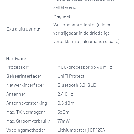
zelfklevend
Magneet
Watersensoradapter (alleen
Extra uitrusting:
verkrijgbaar in de driedelige
verpakking bij algemene release)
Hardware
Processor:
MCU-processor op 40 MHz
Beheerinterface:
UniFi Protect
Netwerkinterface:
Bluetooth 5.0, BLE
Antenne:
2,4 GHz
Antenneversterking:
0,5 dBm
Max. TX-vermogen:
5dBm
Max. Stroomverbruik:
77mW
Voedingsmethode:
Lithiumbatterij CR123A