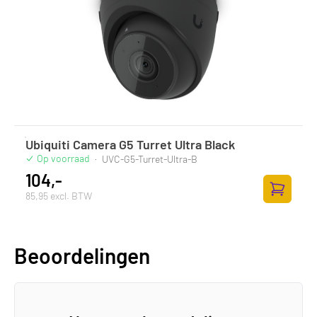
Ubiquiti Camera G5 Turret Ultra Black
Op voorraad
·
UVC-G5-Turret-Ultra-B
104,-
85,95 excl. BTW
Zum Ware
Beoordelingen