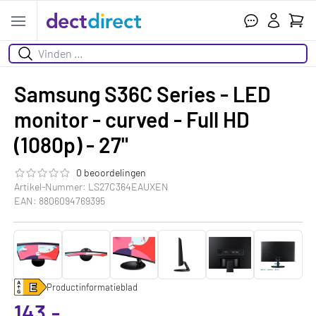
Ihr W
Open menu
Suchen
Samsung S36C Series - LED
monitor - curved - Full HD
(1080p) - 27"
0 beoordelingen
Die Bewertung dieses Produkts ist
0.0
von 5
Artikel-Nummer: LS27C364EAUXEN
EAN: 8806094769395
Productinformatieblad
143,-