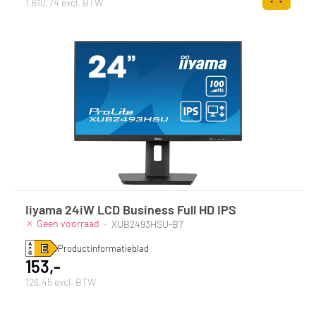
1.610,74 excl. BTW
Zum Ware
Iiyama 24iW LCD Business Full HD IPS
Geen voorraad
·
XUB2493HSU-B7
Productinformatieblad
153,-
126,45 excl. BTW