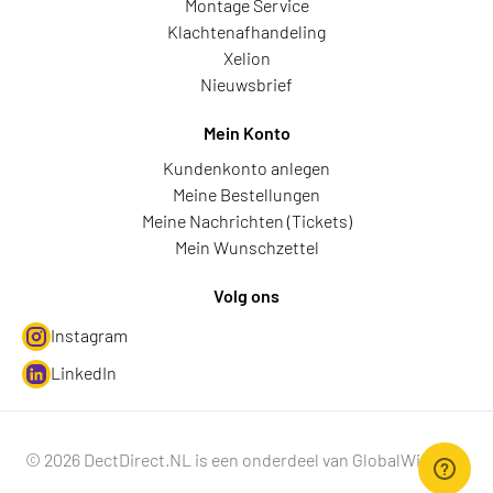
Montage Service
Klachtenafhandeling
Xelion
Nieuwsbrief
Mein Konto
Kundenkonto anlegen
Meine Bestellungen
Meine Nachrichten (Tickets)
Mein Wunschzettel
Volg ons
Instagram
LinkedIn
© 2026 DectDirect.NL is een onderdeel van GlobalWire B.V.