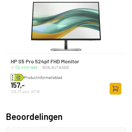
HP S5 Pro 524pf FHD Monitor
Op voorraad
·
9D9L6UT#ABB
Productinformatieblad
157,-
129,75 excl. BTW
Zum Ware
Beoordelingen