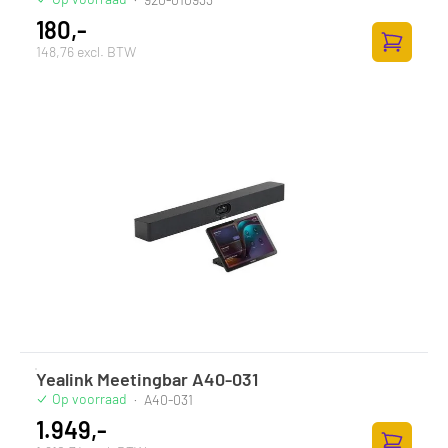
180,-
148,76 excl. BTW
Zum Ware
Yealink Meetingbar A40-031
Op voorraad
·
A40-031
1.949,-