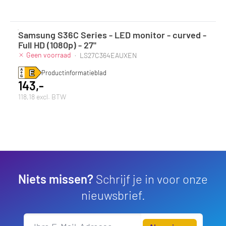
Samsung S36C Series - LED monitor - curved -
Full HD (1080p) - 27"
Geen voorraad
·
LS27C364EAUXEN
Productinformatieblad
143,-
118,18 excl. BTW
Niets missen?
Schrijf je in voor onze
nieuwsbrief.