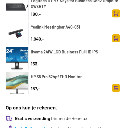
Logitech DT MX Keys for Business Gen2 Graphite
QWERTY
180,-
Zum Wa
Yealink Meetingbar A40-031
1.949,-
Zum Wa
Iiyama 24iW LCD Business Full HD IPS
153,-
HP S5 Pro 524pf FHD Monitor
157,-
Zum Wa
Op ons kun je rekenen.
Gratis verzending
binnen de Benelux