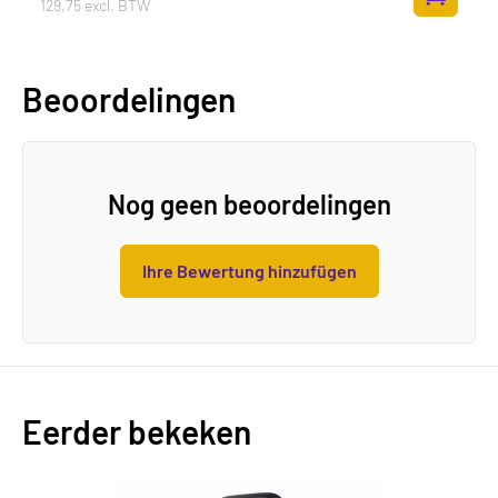
129,75 excl. BTW
Zum Ware
Beoordelingen
Nog geen beoordelingen
Ihre Bewertung hinzufügen
Eerder bekeken