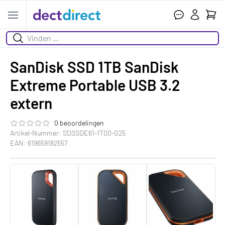
Ihr W
Open menu
Suchen
SanDisk SSD 1TB SanDisk
Extreme Portable USB 3.2
extern
0 beoordelingen
Die Bewertung dieses Produkts ist
0.0
von 5
Artikel-Nummer: SDSSDE61-1T00-G25
EAN: 619659182557