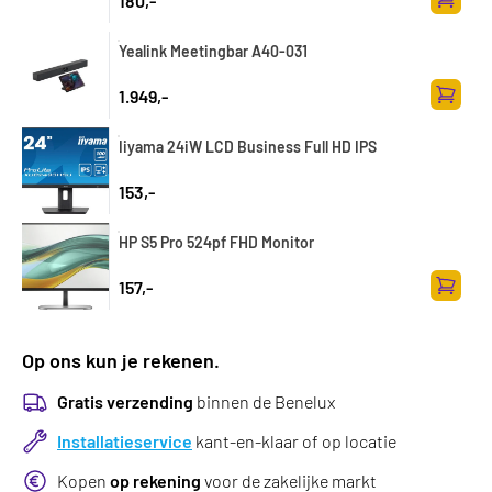
180,-
Zum Wa
Yealink Meetingbar A40-031
1.949,-
Zum Wa
Iiyama 24iW LCD Business Full HD IPS
153,-
HP S5 Pro 524pf FHD Monitor
157,-
Zum Wa
Op ons kun je rekenen.
Gratis verzending
binnen de Benelux
Installatieservice
kant-en-klaar of op locatie
Kopen
op rekening
voor de zakelijke markt