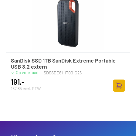
SanDisk SSD 1TB SanDisk Extreme Portable
USB 3.2 extern
Op voorraad
·
SDSSDE61-1T00-G25
191,-
157,85 excl. BTW
Zum Ware