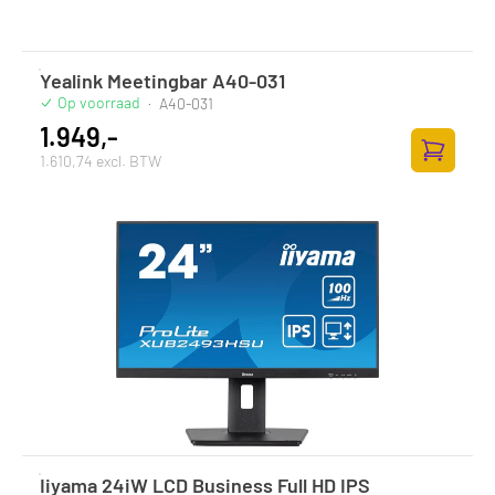
Yealink Meetingbar A40-031
Op voorraad
·
A40-031
1.949,-
1.610,74 excl. BTW
Zum Ware
Iiyama 24iW LCD Business Full HD IPS