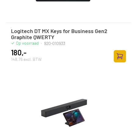
Logitech DT MX Keys for Business Gen2
Graphite QWERTY
Op voorraad
·
920-010933
180,-
148,76 excl. BTW
Zum Ware