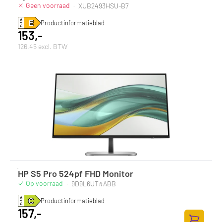
Geen voorraad
·
XUB2493HSU-B7
Productinformatieblad
153,-
126,45 excl. BTW
HP S5 Pro 524pf FHD Monitor
Op voorraad
·
9D9L6UT#ABB
Productinformatieblad
157,-