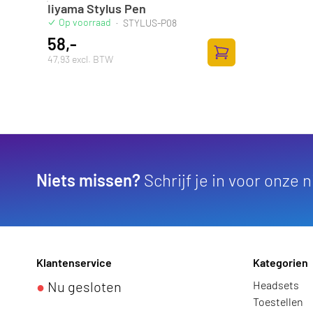
Iiyama Stylus Pen
Op voorraad
·
STYLUS-P08
58,-
47,93 excl. BTW
Zum Warenkorb hinz
Niets missen?
Schrijf je in voor onze 
Klantenservice
Kategorien
●
Nu gesloten
Headsets
Toestellen