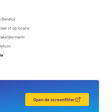
e Benelux
aar of op locatie
zakelijke markt
lefoon
*
ie
Open de screenfitter