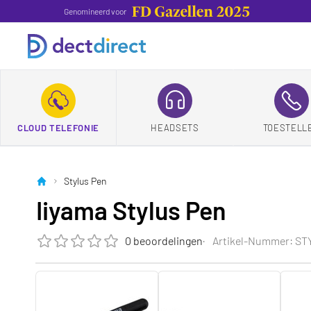
Genomineerd voor
CLOUD TELEFONIE
HEADSETS
TOESTELL
Stylus Pen
Iiyama Stylus Pen
0 beoordelingen
Artikel-Nummer: ST
Die Bewertung dieses Produkts ist
0.0
von 5