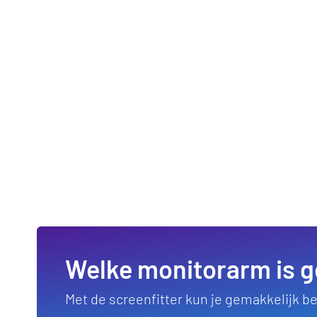
Welke monitorarm is g
Met de screenfitter kun je gemakkelijk 