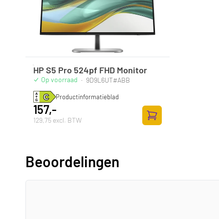
HP S5 Pro 524pf FHD Monitor
Op voorraad
·
9D9L6UT#ABB
Productinformatieblad
157,-
129,75 excl. BTW
Zum Warenkorb hinz
Beoordelingen