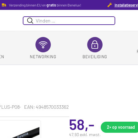
Verzending binnen EU en
gratis
binnen Benelux!
Installatieserv
Suchen
EN
NETWORKING
BEVEILIGING
YLUS-P08
EAN: 4948570033362
58,-
2×
op voorraad
47,93 exkl. mwst.