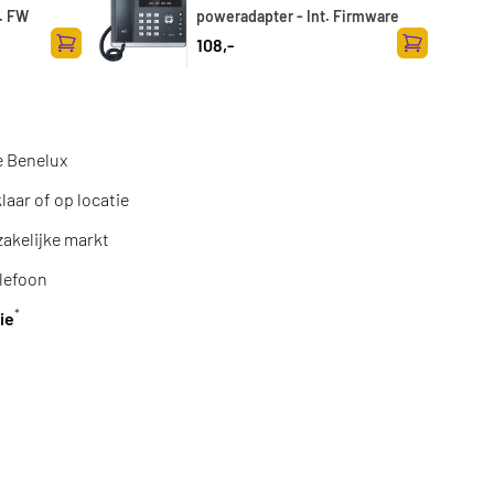
t. FW
poweradapter - Int. Firmware
108,-
Zum Warenkorb hinzufügen
Zum Warenk
e Benelux
aar of op locatie
zakelijke markt
lefoon
*
ie