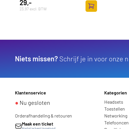
29,-
23,97 excl. BTW
Zum Warenkorb hinz
Niets missen?
Schrijf je in voor onze 
Klantenservice
Kategorien
●
Nu gesloten
Headsets
Toestellen
Orderafhandeling & retouren
Networking
Telefooncen
Maak een ticket
Nadat je bent ingelogd