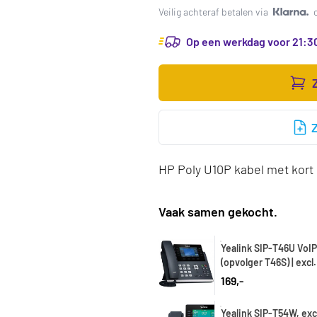
Veilig achteraf betalen via
Op een werkdag voor 21:30
HP Poly U10P kabel met kort 
Vaak samen gekocht.
Yealink SIP-T46U VoIP
(opvolger T46S) | excl.
Int. Firmware
169,-
Yealink SIP-T54W, exc