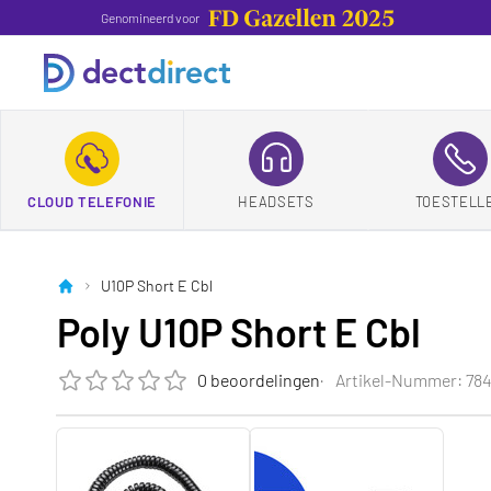
Genomineerd voor
CLOUD TELEFONIE
HEADSETS
TOESTELL
U10P Short E Cbl
Poly U10P Short E Cbl
0 beoordelingen
Artikel-Nummer: 78
Die Bewertung dieses Produkts ist
0.0
von 5