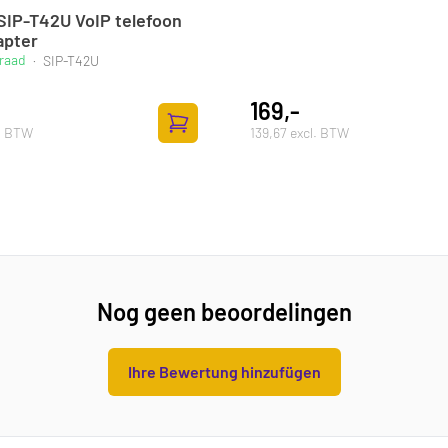
 SIP-T42U VoIP telefoon
apter
raad
·
SIP-T42U
169,-
l. BTW
139,67 excl. BTW
ufügen
Zum Warenkorb hinzufügen
Nog geen beoordelingen
Ihre Bewertung hinzufügen