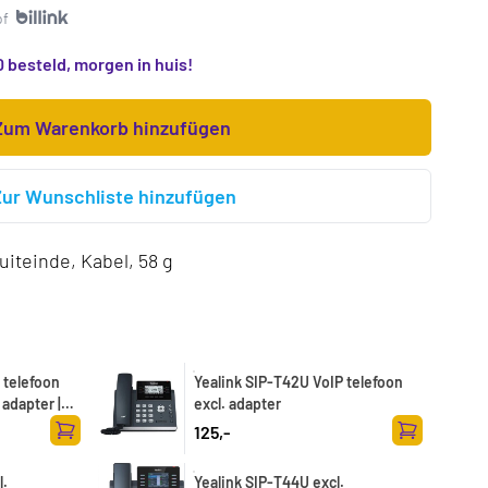
of
 besteld, morgen in huis!
Zum Warenkorb hinzufügen
Zur Wunschliste hinzufügen
uiteinde, Kabel, 58 g
 telefoon
Yealink SIP-T42U VoIP telefoon
 adapter |
excl. adapter
125,-
Zum Warenkorb hinzufügen
Zum Warenk
l.
Yealink SIP-T44U excl.