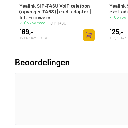
Yealink SIP-T46U VoIP telefoon
Yealink
(opvolger T46S) | excl. adapter |
excl. ad
Int. Firmware
Op voor
Op voorraad
·
SIP-T46U
169,-
125,-
139,67 excl. BTW
103,31 exc
Zum Warenkorb hinz
Beoordelingen