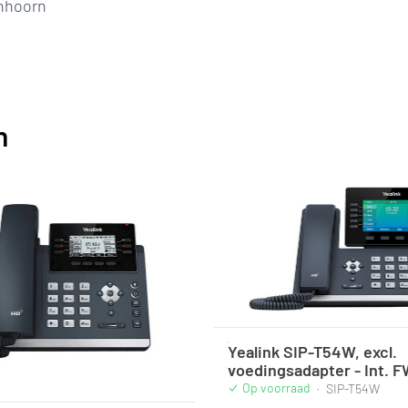
onhoorn
n
Yealink SIP-T54W, excl.
voedingsadapter - Int. 
Op voorraad
·
SIP-T54W