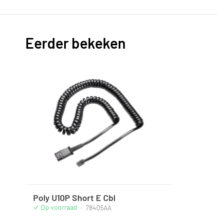
Eerder bekeken
Poly U10P Short E Cbl
Op voorraad
·
784Q5AA