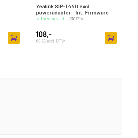
Yealink SIP-T44U excl.
poweradapter - Int. Firmware
Op voorraad
·
1301214
108,-
89,26 excl. BTW
Zum Warenkorb hinzufügen
Zum Warenkor