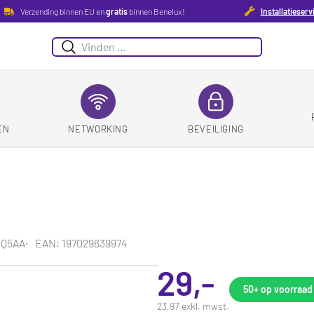
Verzending binnen EU en
gratis
binnen Benelux!
Installatieserv
Suchen
EN
NETWORKING
BEVEILIGING
4Q5AA
EAN: 197029639974
29,-
50+
op voorraad
23,97 exkl. mwst.