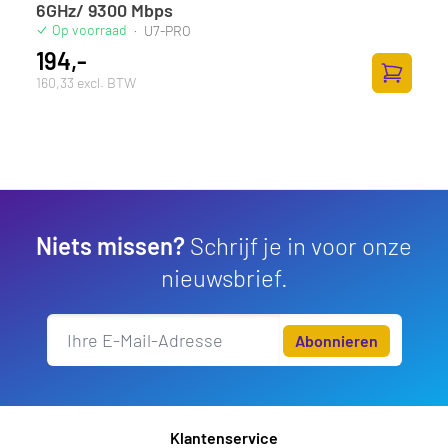
6GHz/ 9300 Mbps
Op voorraad
·
U7-PRO
194,-
160,33 excl. BTW
Zum Ware
Niets missen?
Schrijf je in voor onze
nieuwsbrief.
Abonnieren
Klantenservice