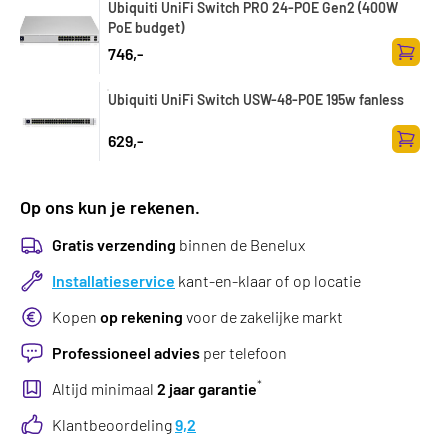
Ubiquiti UniFi Switch PRO 24-POE Gen2 (400W
PoE budget)
746,-
Zum Wa
Ubiquiti UniFi Switch USW-48-POE 195w fanless
629,-
Zum Wa
Op ons kun je rekenen.
Gratis verzending
binnen de Benelux
Installatieservice
kant-en-klaar of op locatie
Kopen
op rekening
voor de zakelijke markt
Professioneel advies
per telefoon
*
Altijd minimaal
2 jaar garantie
Klantbeoordeling
9,2