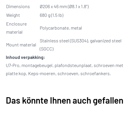
Dimensions
Ø206 x 46 mm (Ø8.1 x 1.8")
Weight
680 g (1.5 lb)
Enclosure
Polycarbonate, metal
material
Stainless steel (SUS304), galvanized steel
Mount material
(SGCC)
Inhoud verpakking:
U7-Pro, montagebeugel, plafondsteunplaat, schroeven met
platte kop, Keps-moeren, schroeven, schroefankers.
Das könnte Ihnen auch gefallen