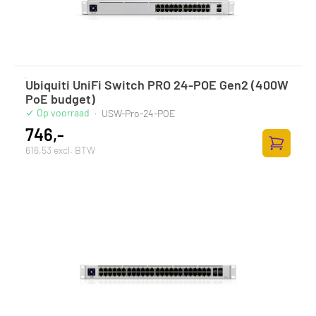
Ubiquiti UniFi Switch PRO 24-POE Gen2 (400W
PoE budget)
Op voorraad
·
USW-Pro-24-POE
746,-
616,53 excl. BTW
Zum Ware