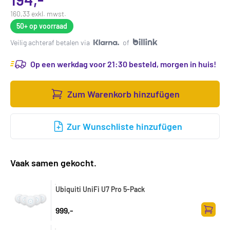
160,33 exkl. mwst.
50+
op voorraad
Veilig achteraf betalen via
of
Op een werkdag voor 21:30 besteld, morgen in huis!
Zum Warenkorb hinzufügen
Zur Wunschliste hinzufügen
Vaak samen gekocht.
Ubiquiti UniFi U7 Pro 5-Pack
999,-
Zum Wa