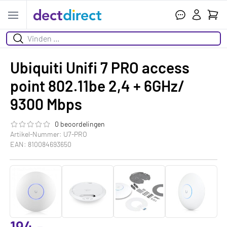
Ihr W
Open menu
Suchen
Ubiquiti Unifi 7 PRO access
point 802.11be 2,4 + 6GHz/
9300 Mbps
0 beoordelingen
Die Bewertung dieses Produkts ist
0.0
von 5
Artikel-Nummer: U7-PRO
EAN: 810084693650
194,-