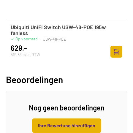
Ubiquiti UniFi Switch USW-48-POE 195w
fanless
Op voorraad
·
USW-48-POE
629,-
519,83 excl. BTW
Zum Ware
Beoordelingen
Nog geen beoordelingen
Ihre Bewertung hinzufügen