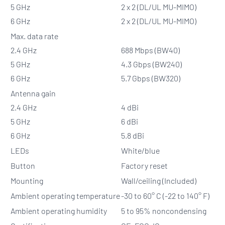
5 GHz
2 x 2 (DL/UL MU-MIMO)
6 GHz
2 x 2 (DL/UL MU-MIMO)
Max. data rate
2.4 GHz
688 Mbps (BW40)
5 GHz
4.3 Gbps (BW240)
6 GHz
5.7 Gbps (BW320)
Antenna gain
2.4 GHz
4 dBi
5 GHz
6 dBi
6 GHz
5.8 dBi
LEDs
White/blue
Button
Factory reset
Mounting
Wall/ceiling (Included)
Ambient operating temperature
-30 to 60° C (-22 to 140° F)
Ambient operating humidity
5 to 95% noncondensing