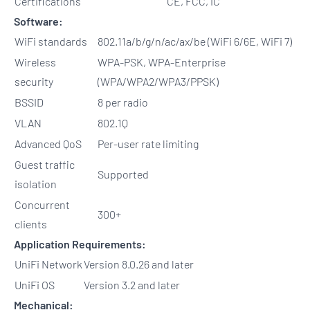
Certifications
CE, FCC, IC
Software:
WiFi standards
802.11a/b/g/n/ac/ax/be (WiFi 6/6E, WiFi 7)
Wireless
WPA-PSK, WPA-Enterprise
security
(WPA/WPA2/WPA3/PPSK)
BSSID
8 per radio
VLAN
802.1Q
Advanced QoS
Per-user rate limiting
Guest traffic
Supported
isolation
Concurrent
300+
clients
Application Requirements:
UniFi Network
Version 8.0.26 and later
UniFi OS
Version 3.2 and later
Mechanical: