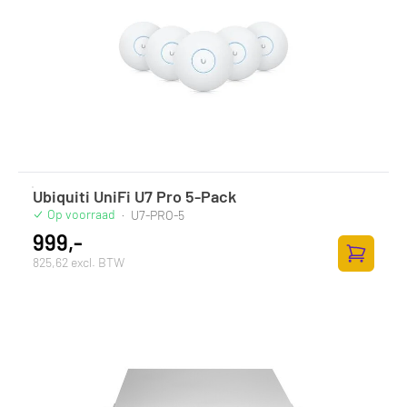
Ubiquiti UniFi U7 Pro 5-Pack
Op voorraad
·
U7-PRO-5
999,-
825,62 excl. BTW
Zum Ware