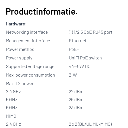
Productinformatie.
Hardware:
Networking interface
(1) 1/2.5 GbE RJ45 port
Management interface
Ethernet
Power method
PoE+
Power supply
UniFi PoE switch
Supported voltage range
44—57V DC
Max. power consumption
21W
Max. TX power
2.4 GHz
22 dBm
5 GHz
26 dBm
6 GHz
23 dBm
MIMO
2.4 GHz
2 x 2 (DL/UL MU-MIMO)