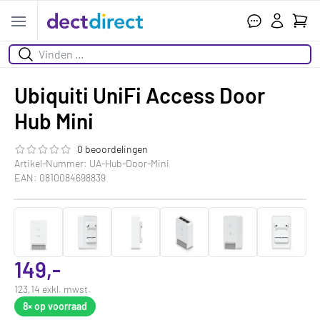
Ihr W
Open menu
Suchen
Ubiquiti UniFi Access Door
Hub Mini
0 beoordelingen
Die Bewertung dieses Produkts ist
0.0
von 5
Artikel-Nummer: UA-Hub-Door-Mini
EAN: 0810084698839
149,-
123,14 exkl. mwst.
8×
op voorraad