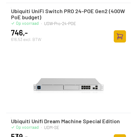
Ubiquiti UniFi Switch PRO 24-POE Gen2 (400W
PoE budget)
Op voorraad
·
USW-Pro-24-POE
746,-
616,53 excl. BTW
Zum Ware
Ubiquiti Unifi Dream Machine Special Edition
Op voorraad
·
UDM-SE
539,-