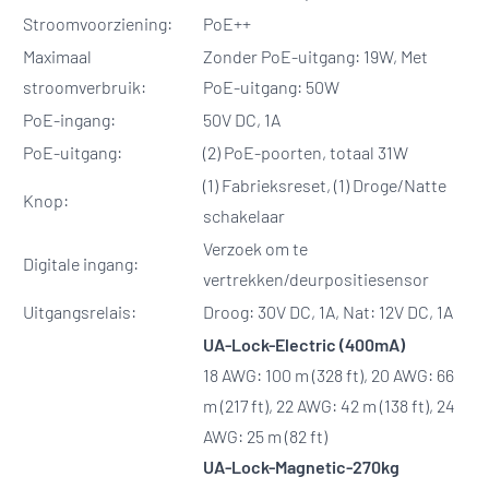
Stroomvoorziening:
PoE++
Maximaal
Zonder PoE-uitgang: 19W, Met
stroomverbruik:
PoE-uitgang: 50W
PoE-ingang:
50V DC, 1A
PoE-uitgang:
(2) PoE-poorten, totaal 31W
(1) Fabrieksreset, (1) Droge/Natte
Knop:
schakelaar
Verzoek om te
Digitale ingang:
vertrekken/deurpositiesensor
Uitgangsrelais:
Droog: 30V DC, 1A, Nat: 12V DC, 1A
UA-Lock-Electric (400mA)
18 AWG: 100 m (328 ft), 20 AWG: 66
m (217 ft), 22 AWG: 42 m (138 ft), 24
AWG: 25 m (82 ft)
UA-Lock-Magnetic-270kg