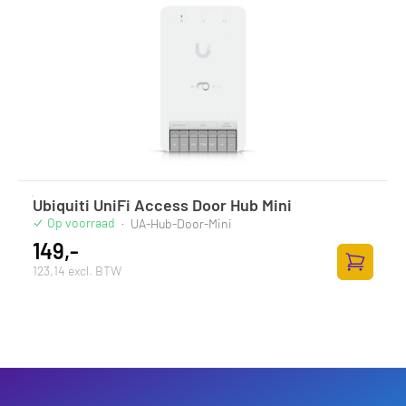
Ubiquiti UniFi Access Door Hub Mini
Op voorraad
·
UA-Hub-Door-Mini
149,-
123,14 excl. BTW
Zum Ware