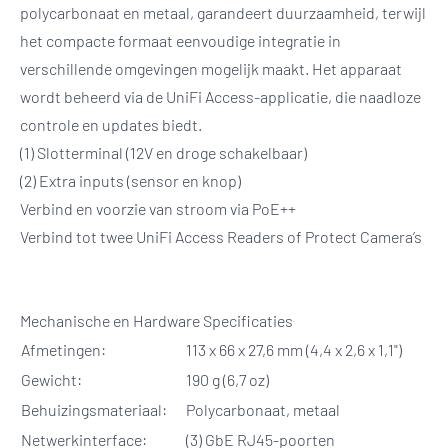
polycarbonaat en metaal, garandeert duurzaamheid, terwijl
het compacte formaat eenvoudige integratie in
verschillende omgevingen mogelijk maakt. Het apparaat
wordt beheerd via de UniFi Access-applicatie, die naadloze
controle en updates biedt.
(1) Slotterminal (12V en droge schakelbaar)
(2) Extra inputs (sensor en knop)
Verbind en voorzie van stroom via PoE++
Verbind tot twee UniFi Access Readers of Protect Camera’s
Mechanische en Hardware Specificaties
Afmetingen:
113 x 66 x 27,6 mm (4,4 x 2,6 x 1,1")
Gewicht:
190 g (6,7 oz)
Behuizingsmateriaal:
Polycarbonaat, metaal
Netwerkinterface:
(3) GbE RJ45-poorten