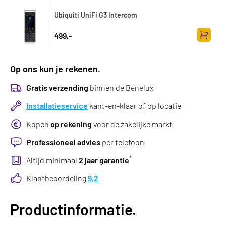
Zum Wa
Ubiquiti UniFi G3 Intercom
499,-
Zum Wa
Op ons kun je rekenen.
Gratis verzending
binnen de Benelux
Installatieservice
kant-en-klaar of op locatie
Kopen
op rekening
voor de zakelijke markt
Professioneel advies
per telefoon
*
Altijd minimaal
2 jaar garantie
Klantbeoordeling
9,2
Productinformatie.