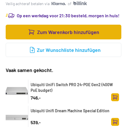
Veilig achteraf betalen via
of
Op een werkdag voor 21:30 besteld, morgen in huis!
Zum Warenkorb hinzufügen
Zur Wunschliste hinzufügen
Vaak samen gekocht.
Ubiquiti UniFi Switch PRO 24-POE Gen2 (400W
PoE budget)
746,-
Zum Wa
Ubiquiti Unifi Dream Machine Special Edition
539,-