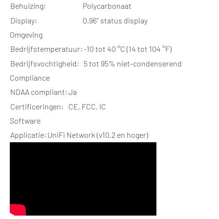
Behuizing:
Polycarbonaat
Display:
0.96" status display
Omgeving
Bedrijfstemperatuur:
-10 tot 40 °C (14 tot 104 °F)
Bedrijfsvochtigheid:
5 tot 95% niet-condenserend
Compliance
NDAA compliant:
Ja
Certificeringen:
CE, FCC, IC
Software
Applicatie:
UniFi Network (v10.2 en hoger)