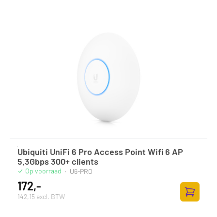
Ubiquiti UniFi 6 Pro Access Point Wifi 6 AP
5,3Gbps 300+ clients
Op voorraad
·
U6-PRO
172,-
142,15 excl. BTW
Zum Ware