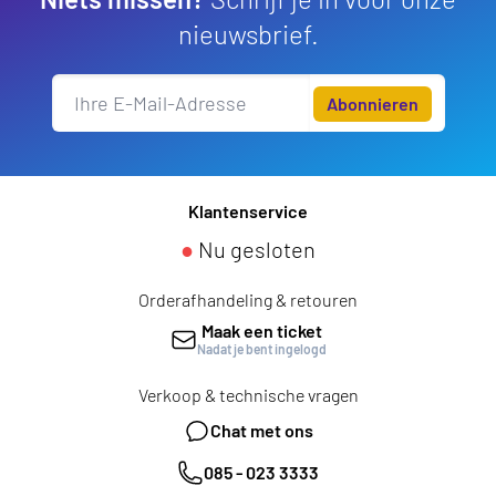
nieuwsbrief.
Abonnieren
Klantenservice
●
Nu gesloten
Orderafhandeling & retouren
Maak een ticket
Nadat je bent ingelogd
Verkoop & technische vragen
Chat met ons
085 - 023 3333