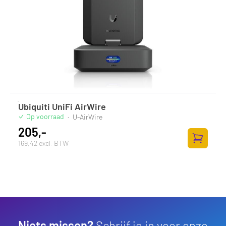
Ubiquiti UniFi AirWire
Op voorraad
·
U-AirWire
205,-
169,42 excl. BTW
Zum Ware
Niets missen?
Schrijf je in voor onze