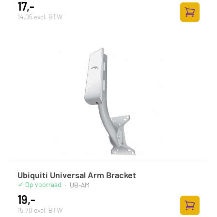
17,-
14,05 excl. BTW
Zum Ware
Ubiquiti Universal Arm Bracket
Op voorraad
·
UB-AM
19,-
15,70 excl. BTW
Zum Ware