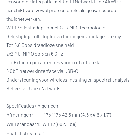
eenvoudige integratie met UniFi Network is de AirWire
geschikt voor zowel professionele als geavanceerde
thuisnetwerken.
WiFi 7 client adapter met STR MLO technologie
Gelijktijdige full-duplex verbindingen voor lage latency
Tot 5.8 Gbps draadloze snelheid
2x2 MU-MIMO op 5 en 6 GHz
11 dBi high-gain antennes voor groter bereik
5 GbE netwerkinterface via USB-C
Ondersteuning voor wireless meshing en spectral analysis
Beheer via UniFi Network
Specificaties+ Algemeen
Afmetingen:
117 x 117 x 42.5 mm (4.6 x 4.6 x 1.7")
WiFi standaard:
WiFi 7 (802.11be)
Spatial streams:
4