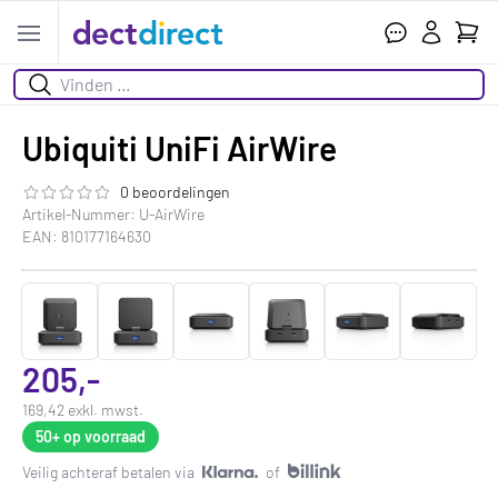
Ihr W
Open menu
Suchen
Ubiquiti UniFi AirWire
0 beoordelingen
Die Bewertung dieses Produkts ist
0.0
von 5
Artikel-Nummer: U-AirWire
EAN: 810177164630
205,-
169,42 exkl. mwst.
50+
op voorraad
Veilig achteraf betalen via
of