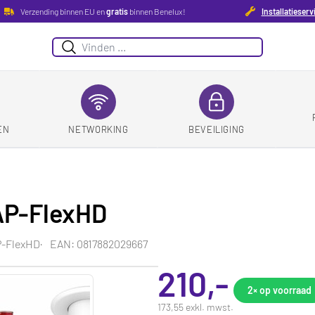
Verzending binnen EU en
gratis
binnen Benelux!
Installatieserv
Suchen
EN
NETWORKING
BEVEILIGING
UAP-FlexHD
P-FlexHD
EAN: 0817882029667
210,-
2×
op voorraad
173,55 exkl. mwst.