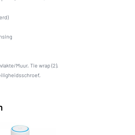
erd)
nsing
lakte/Muur, Tie wrap (2),
eiligheidsschroef,
n