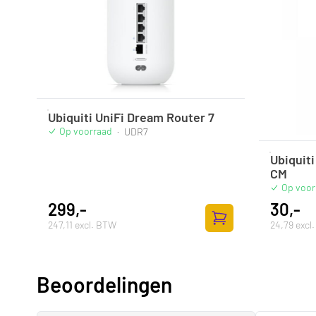
Ubiquiti UniFi Dream Router 7
Op voorraad
·
UDR7
Ubiquiti
CM
Op voor
299,-
30,-
247,11 excl. BTW
24,79 excl
Zum Warenkorb hinz
Beoordelingen