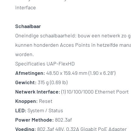
interface
Schaalbaar
Oneindige schaalbaarheid: bouw een netwerk zo gro
kunnen honderden Acces Points in hetzelfde ma
worden.
Specificaties UAP-FlexHD
Afmetingen:
48.50 x 159.49 mm (1.90 x 6.28")
Gewicht:
315 g (0.69 lb)
Netwerk Interface:
(1) 10/100/1000
Ethernet Poort
Knoppen:
Reset
LED:
System / Status
Power Methode:
802.3af
Voeding:
802.3af 48V, 0.32A Gigabit PoE Adapter