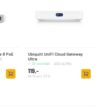
te 8 PoE
Ubiquiti UniFi Cloud Gateway
Ultra
OE
Op voorraad
·
UCG-ULTRA
119,-
98,35 excl. BTW
Zum Warenkorb hinzufügen
Zum Warenkor