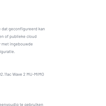
e dat geconfigureerd kan
en of publieke cloud
ey met ingebouwde
guratie.
802.11ac Wave 2 MU-MIMO
 eenvoudig te gebruiken