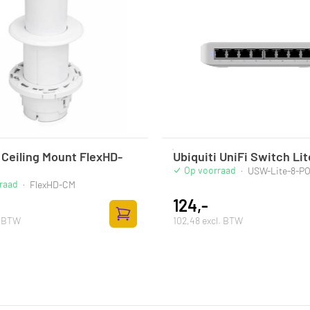
 Ceiling Mount FlexHD-
Ubiquiti UniFi Switch Li
Op voorraad
·
USW-Lite-8-P
raad
·
FlexHD-CM
124,-
. BTW
102,48 excl. BTW
ufügen
Zum Warenkorb hinzufügen