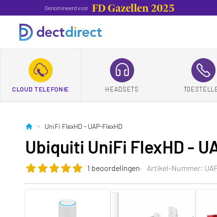
Genomineerd voor
CLOUD TELEFONIE
HEADSETS
TOESTELL
UniFi FlexHD - UAP-FlexHD
Ubiquiti UniFi FlexHD - 
1 beoordelingen
Artikel-Nummer: UA
Die Bewertung dieses Produkts ist
5.0
von 5