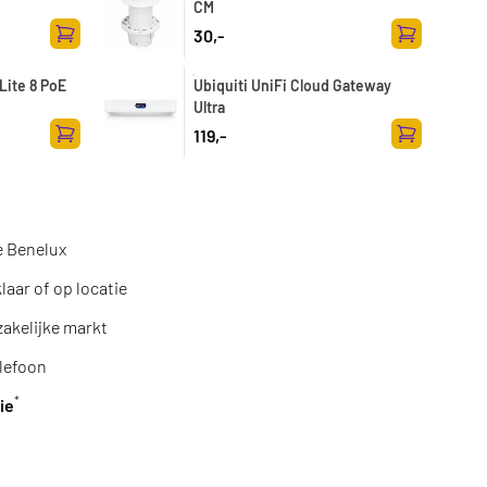
CM
30,-
Zum Warenkorb hinzufügen
Zum Warenk
Lite 8 PoE
Ubiquiti UniFi Cloud Gateway
Ultra
119,-
Zum Warenkorb hinzufügen
Zum Warenk
e Benelux
aar of op locatie
zakelijke markt
lefoon
*
ie