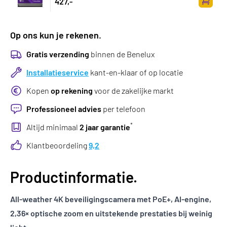
427,-
Zum Wa
Op ons kun je rekenen.
Gratis verzending
binnen de Benelux
Installatieservice
kant-en-klaar of op locatie
Kopen
op rekening
voor de zakelijke markt
Professioneel advies
per telefoon
*
Altijd minimaal
2 jaar garantie
Klantbeoordeling
9,2
Productinformatie.
All-weather 4K beveiligingscamera met PoE+, AI-engine,
2,36× optische zoom en uitstekende prestaties bij weinig