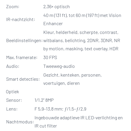
Zoom:
2,36× optisch
40 m (131 ft), tot 60 m (197 ft) met Vision
IR-nachtzicht:
Enhancer
Kleur, helderheid, scherpte, contrast,
Beeldinstellingen:
witbalans, belichting, 2DNR, 3DNR, NR
by motion, masking, text overlay, HDR
Max. framerate:
30 FPS
Audio:
Tweeweg-audio
Gezicht, kenteken, personen,
Smart detecties:
voertuigen, dieren
Optiek
Sensor:
1/1.2" 8MP
Lens:
F 5,9–13,8 mm; ƒ/1,5–ƒ/2,9
Ingebouwde adaptieve IR LED-verlichting en
Nachtmodus:
IR cut filter