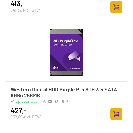
413,-
341,32 excl. BTW
Zum Ware
Western Digital HDD Purple Pro 8TB 3.5 SATA
6GBs 256MB
Op voorraad
·
WD8002PURP
427,-
352,89 excl. BTW
Zum Ware