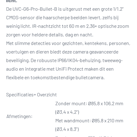
licht.
De UVC-G6-Pro-Bullet-B is uitgerust met een grote 1/1.2"
CMOS-sensor die haarscherpe beelden levert, zelfs bij
weinig licht. IR-nachtzicht tot 60 m en 2,36× optische zoom
zorgen voor heldere details, dag en nacht.
Met slimme detecties voor gezichten, kentekens, personen,
voertuigen en dieren biedt deze camera geavanceerde
beveiliging. De robuuste IP66/IK04-behuizing, tweeweg-
audio en integratie met UniFi Protect maken dit een
flexibele en toekomstbestendige bulletcamera.
Specificaties+ Overzicht
Zonder mount: Ø85,8 x 106,2 mm
(Ø3,4 x 4,2")
Afmetingen:
Met wandmount: Ø85,8 x 210 mm
(Ø3,4 x 8,3")