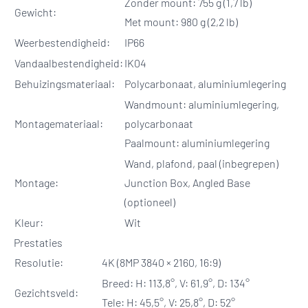
Zonder mount: 755 g (1,7 lb)
Gewicht:
Met mount: 980 g (2,2 lb)
Weerbestendigheid:
IP66
Vandaalbestendigheid:
IK04
Behuizingsmateriaal:
Polycarbonaat, aluminiumlegering
Wandmount: aluminiumlegering,
Montagemateriaal:
polycarbonaat
Paalmount: aluminiumlegering
Wand, plafond, paal (inbegrepen)
Montage:
Junction Box, Angled Base
(optioneel)
Kleur:
Wit
Prestaties
Resolutie:
4K (8MP 3840 × 2160, 16:9)
Breed: H: 113,8°, V: 61,9°, D: 134°
Gezichtsveld:
Tele: H: 45,5°, V: 25,8°, D: 52°