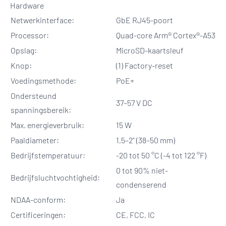
Hardware
Netwerkinterface:
GbE RJ45-poort
Processor:
Quad-core Arm® Cortex®-A53
Opslag:
MicroSD-kaartsleuf
Knop:
(1) Factory-reset
Voedingsmethode:
PoE+
Ondersteund
37–57 V DC
spanningsbereik:
Max. energieverbruik:
15 W
Paaldiameter:
1,5–2" (38–50 mm)
Bedrijfstemperatuur:
-20 tot 50 °C (-4 tot 122 °F)
0 tot 90% niet-
Bedrijfsluchtvochtigheid:
condenserend
NDAA-conform:
Ja
Certificeringen:
CE, FCC, IC