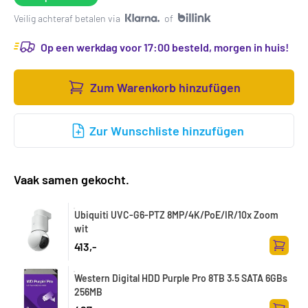
Veilig achteraf betalen via
of
Op een werkdag voor 17:00 besteld, morgen in huis!
Zum Warenkorb hinzufügen
Zur Wunschliste hinzufügen
Vaak samen gekocht.
Ubiquiti UVC-G6-PTZ 8MP/4K/PoE/IR/10x Zoom
wit
413,-
Zum Wa
Western Digital HDD Purple Pro 8TB 3.5 SATA 6GBs
256MB