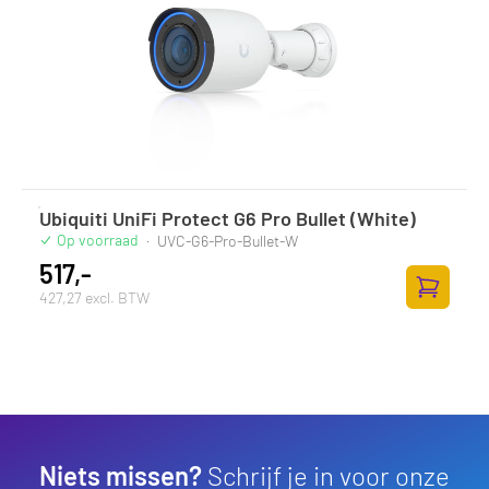
Ubiquiti UniFi Protect G6 Pro Bullet (White)
Op voorraad
·
UVC-G6-Pro-Bullet-W
517,-
427,27 excl. BTW
Zum Ware
Niets missen?
Schrijf je in voor onze