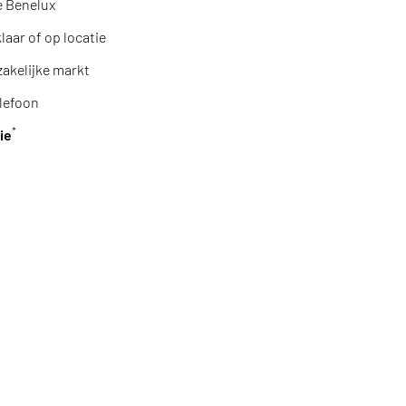
e Benelux
aar of op locatie
zakelijke markt
lefoon
*
ie