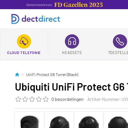
Genomineerd voor
CLOUD TELEFONIE
HEADSETS
TOESTELL
UniFi Protect G6 Turret (Black)
Ubiquiti UniFi Protect G6 
0 beoordelingen
Artikel-Nummer: U
Die Bewertung dieses Produkts ist
0.0
von 5