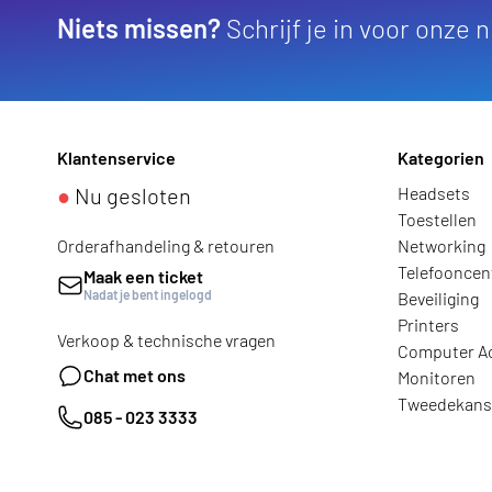
Niets missen?
Schrijf je in voor onze 
Klantenservice
Kategorien
●
Nu gesloten
Headsets
Toestellen
Orderafhandeling & retouren
Networking
Telefooncen
Maak een ticket
Nadat je bent ingelogd
Beveiliging
Printers
Verkoop & technische vragen
Computer A
Chat met ons
Monitoren
Tweedekans
085 - 023 3333