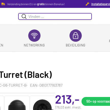
Verzending binnen EU en
gratis
binnen Benelux!
Installatieserv
Suchen
EN
NETWORKING
BEVEILIGING
Turret (Black)
VC-G6-TURRET-B
EAN: 0810177163787
213,-
50+
op voorraa
176,03 exkl. mwst.