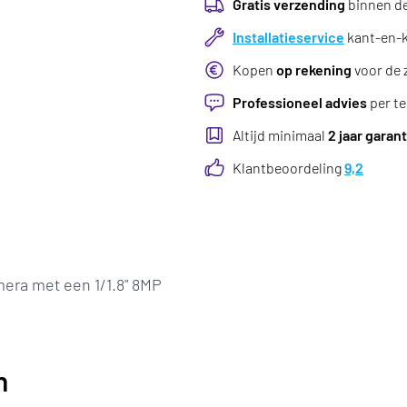
Gratis verzending
binnen d
Installatieservice
kant-en-kl
Kopen
op rekening
voor de 
Professioneel advies
per te
Altijd minimaal
2 jaar garant
Klantbeoordeling
9,2
mera met een 1/1.8" 8MP
n