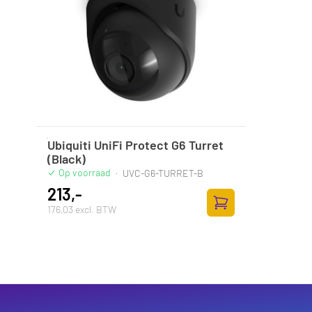
Ubiquiti UniFi Protect G6 Turret
(Black)
Op voorraad
·
UVC-G6-TURRET-B
213,-
176,03 excl. BTW
Zum Warenkorb hinz