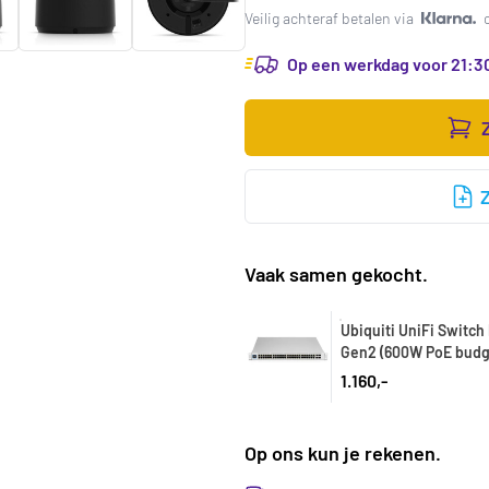
Veilig achteraf betalen via
Op een werkdag voor 21:30
Vaak samen gekocht.
Ubiquiti UniFi Switc
Gen2 (600W PoE budg
1.160,-
Op ons kun je rekenen.