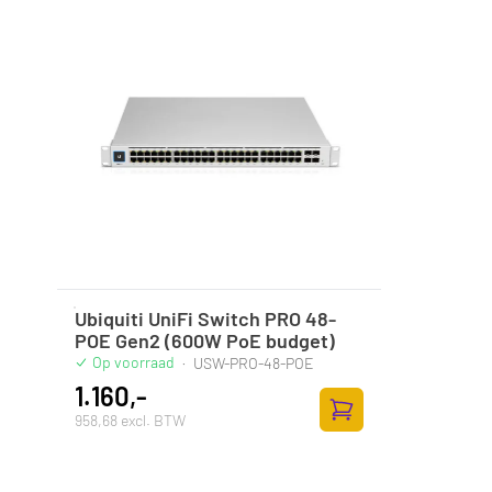
Ubiquiti UniFi Switch PRO 48-
POE Gen2 (600W PoE budget)
Op voorraad
·
USW-PRO-48-POE
1.160,-
958,68 excl. BTW
Zum Warenkorb hinz