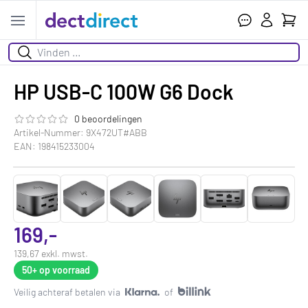
Ihr W
Open menu
Suchen
HP USB-C 100W G6 Dock
0 beoordelingen
Die Bewertung dieses Produkts ist
0.0
von 5
Artikel-Nummer: 9X472UT#ABB
EAN: 198415233004
169,-
139,67 exkl. mwst.
50+
op voorraad
Veilig achteraf betalen via
of