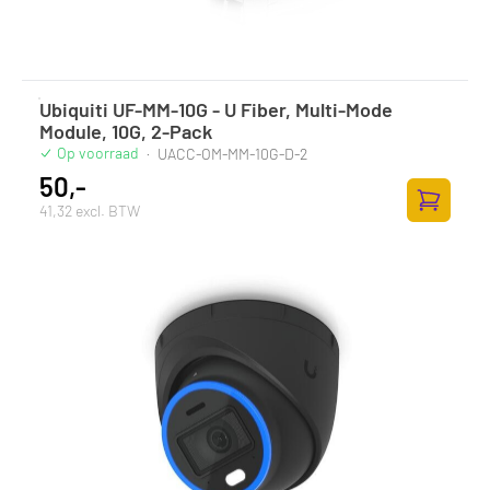
Ubiquiti UF-MM-10G - U Fiber, Multi-Mode
Module, 10G, 2-Pack
Op voorraad
·
UACC-OM-MM-10G-D-2
50,-
41,32 excl. BTW
Zum Ware