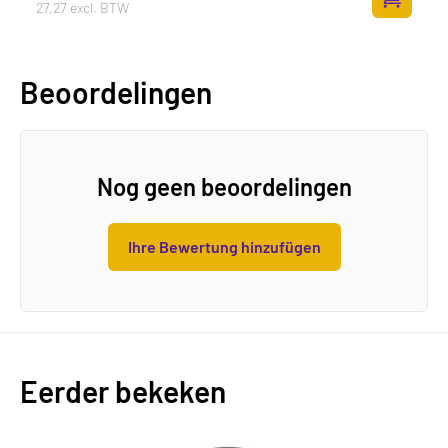
27,27 excl. BTW
Zum Ware
Beoordelingen
Nog geen beoordelingen
Ihre Bewertung hinzufügen
Eerder bekeken