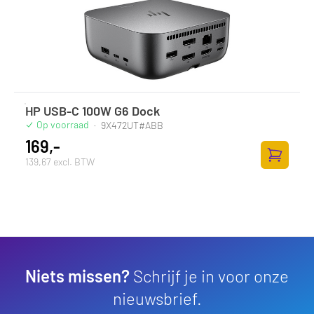
HP USB-C 100W G6 Dock
Op voorraad
·
9X472UT#ABB
169,-
139,67 excl. BTW
Zum Ware
Niets missen?
Schrijf je in voor onze
nieuwsbrief.