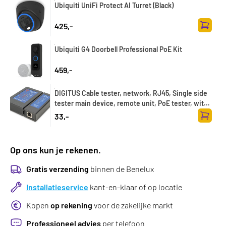
Ubiquiti UniFi Protect AI Turret (Black)
425,-
Zum Wa
Ubiquiti G4 Doorbell Professional PoE Kit
459,-
DIGITUS Cable tester, network, RJ45, Single side
tester main device, remote unit, PoE tester, with
case
33,-
Zum Wa
Op ons kun je rekenen.
Gratis verzending
binnen de Benelux
Installatieservice
kant-en-klaar of op locatie
Kopen
op rekening
voor de zakelijke markt
Professioneel advies
per telefoon