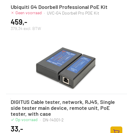
Ubiquiti G4 Doorbell Professional PoE Kit
Geen voorraad
·
UVC-G4 Doorbell Pro POE Kit
459,-
379,34 excl. BTW
DIGITUS Cable tester, network, RJ45, Single
side tester main device, remote unit, PoE
tester, with case
Op voorraad
·
DN-14001-2
33,-