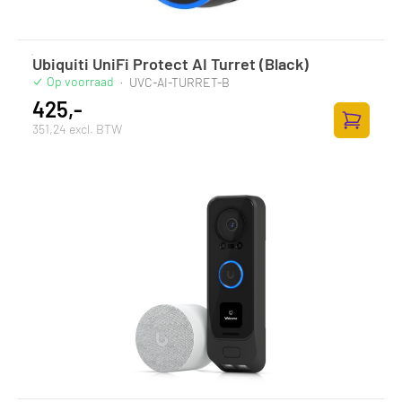
Ubiquiti UniFi Protect AI Turret (Black)
Op voorraad
·
UVC-AI-TURRET-B
425,-
351,24 excl. BTW
Zum Ware