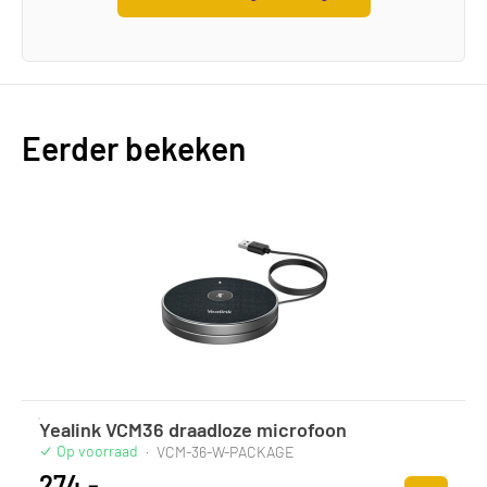
Eerder bekeken
Yealink VCM36 draadloze microfoon
Op voorraad
·
VCM-36-W-PACKAGE
274,-