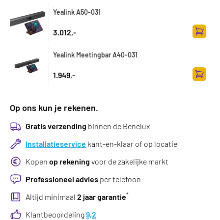
Yealink A50-031
3.012,-
Zum Wa
Yealink Meetingbar A40-031
1.949,-
Zum Wa
Op ons kun je rekenen.
Gratis verzending
binnen de Benelux
Installatieservice
kant-en-klaar of op locatie
Kopen
op rekening
voor de zakelijke markt
Professioneel advies
per telefoon
*
Altijd minimaal
2 jaar garantie
Klantbeoordeling
9,2