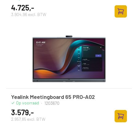
4.725,-
3.904,96 excl. BTW
Zum Ware
Yealink Meetingboard 65 PRO-A02
Op voorraad
·
1203670
3.579,-
2.957,85 excl. BTW
Zum Ware