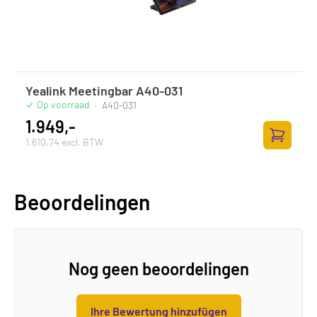
Yealink Meetingbar A40-031
Op voorraad
·
A40-031
1.949,-
1.610,74 excl. BTW
Zum Ware
Beoordelingen
Nog geen beoordelingen
Ihre Bewertung hinzufügen