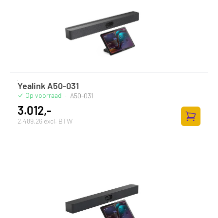
Yealink A50-031
Op voorraad
·
A50-031
3.012,-
2.489,26 excl. BTW
Zum Ware