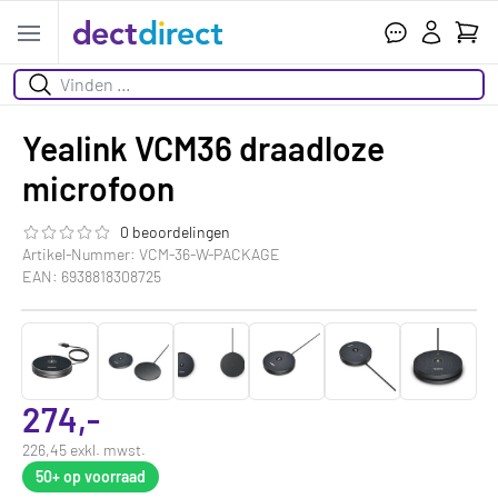
Ihr W
Open menu
Suchen
Yealink VCM36 draadloze
microfoon
0 beoordelingen
Die Bewertung dieses Produkts ist
0.0
von 5
Artikel-Nummer: VCM-36-W-PACKAGE
EAN: 6938818308725
274,-
226,45 exkl. mwst.
50+
op voorraad