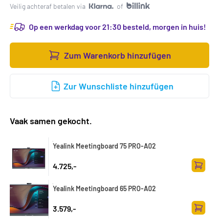
Veilig achteraf betalen via
of
Op een werkdag voor 21:30 besteld, morgen in huis!
Zum Warenkorb hinzufügen
Zur Wunschliste hinzufügen
Vaak samen gekocht.
Yealink Meetingboard 75 PRO-A02
4.725,-
Zum Wa
Yealink Meetingboard 65 PRO-A02
3.579,-
Zum Wa