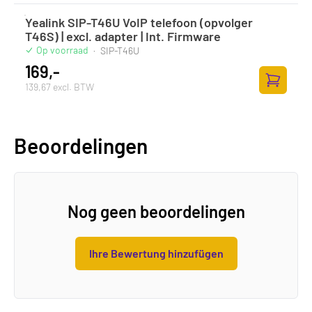
Yealink SIP-T46U VoIP telefoon (opvolger
T46S) | excl. adapter | Int. Firmware
Op voorraad
·
SIP-T46U
169,-
139,67 excl. BTW
Zum Ware
Beoordelingen
Nog geen beoordelingen
Ihre Bewertung hinzufügen