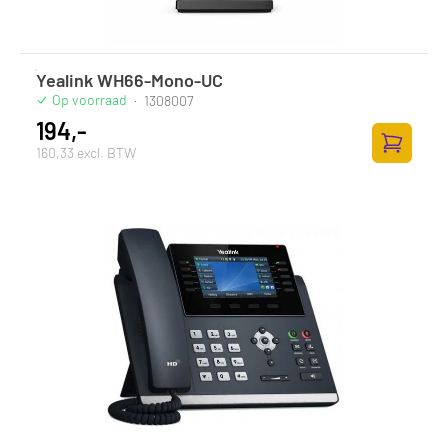
Yealink WH66-Mono-UC
Op voorraad
·
1308007
194,-
160,33 excl. BTW
Zum Ware