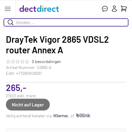
Ihr W
Open menu
Suchen
DrayTek Vigor 2865 VDSL2
router Annex A
0 beoordelingen
Die Bewertung dieses Produkts ist
0.0
von 5
Artikel-Nummer: V2865-A
EAN: 4712909128261
265,-
219,01 exkl. mwst.
Nicht auf Lager
Veilig achteraf betalen via
of