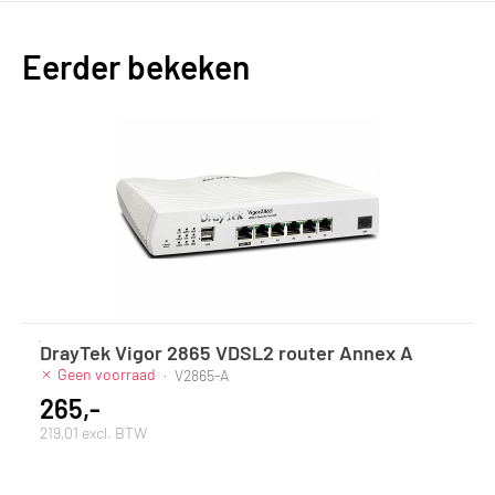
Eerder bekeken
DrayTek Vigor 2865 VDSL2 router Annex A
Geen voorraad
·
V2865-A
265,-
219,01 excl. BTW