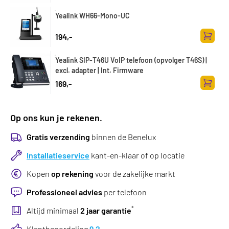
Zum Wa
Yealink WH66-Mono-UC
194,-
Zum Wa
Yealink SIP-T46U VoIP telefoon (opvolger T46S) |
excl. adapter | Int. Firmware
169,-
Zum Wa
Op ons kun je rekenen.
Gratis verzending
binnen de Benelux
Installatieservice
kant-en-klaar of op locatie
Kopen
op rekening
voor de zakelijke markt
Professioneel advies
per telefoon
*
Altijd minimaal
2 jaar garantie
Klantbeoordeling
9,2