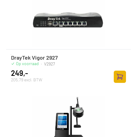
DrayTek Vigor 2927
Op voorraad
·
V2927
249,-
205,79 excl. BTW
Zum Ware