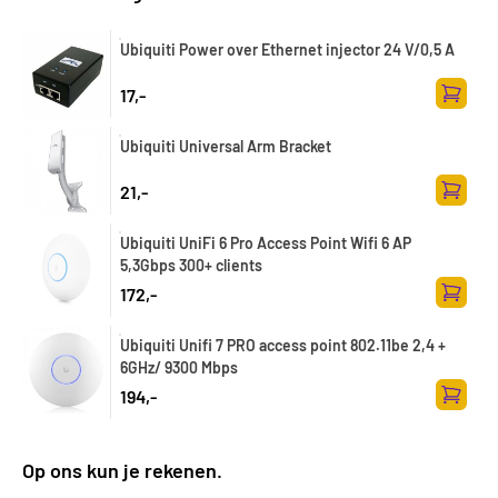
Ubiquiti Power over Ethernet injector 24 V/0,5 A
17,-
Zum Wa
Ubiquiti Universal Arm Bracket
21,-
Zum Wa
Ubiquiti UniFi 6 Pro Access Point Wifi 6 AP
5,3Gbps 300+ clients
172,-
Zum Wa
Ubiquiti Unifi 7 PRO access point 802.11be 2,4 +
6GHz/ 9300 Mbps
194,-
Zum Wa
Op ons kun je rekenen.