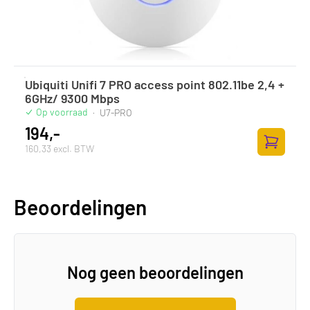
Ubiquiti Unifi 7 PRO access point 802.11be 2,4 +
6GHz/ 9300 Mbps
Op voorraad
·
U7-PRO
194,-
160,33 excl. BTW
Zum Ware
Beoordelingen
Nog geen beoordelingen