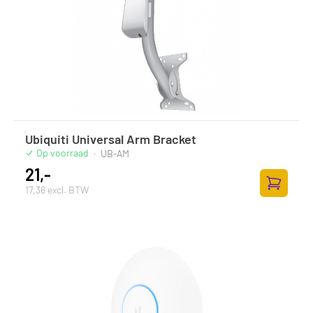
Ubiquiti Universal Arm Bracket
Op voorraad
·
UB-AM
21,-
17,36 excl. BTW
Zum Ware