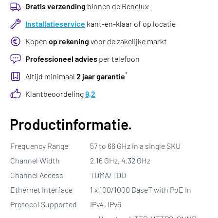
Gratis verzending
binnen de Benelux
Installatieservice
kant-en-klaar of op locatie
Kopen
op rekening
voor de zakelijke markt
Professioneel advies
per telefoon
*
Altijd minimaal
2 jaar garantie
Klantbeoordeling
9,2
Productinformatie.
Frequency Range
57 to 66 GHz in a single SKU
Channel Width
2.16 GHz, 4.32 GHz
Channel Access
TDMA/TDD
Ethernet Interface
1 x 100/1000 BaseT with PoE In
Protocol Supported
IPv4, IPv6