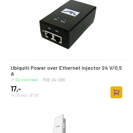
Ubiquiti Power over Ethernet injector 24 V/0,5
A
Op voorraad
·
POE-24-12W
17,-
14,05 excl. BTW
Zum Ware