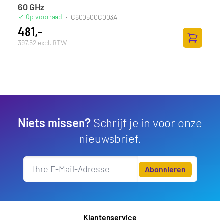
60 GHz
Op voorraad
·
C600500C003A
481,-
397,52 excl. BTW
Zum Ware
Niets missen?
Schrijf je in voor onze
nieuwsbrief.
Abonnieren
Klantenservice