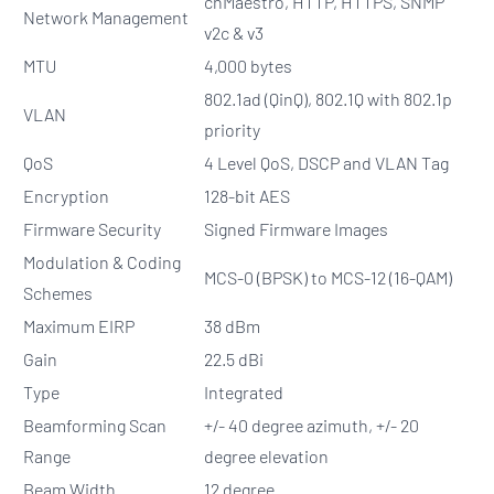
cnMaestro, HTTP, HTTPS, SNMP
Network Management
v2c & v3
MTU
4,000 bytes
802.1ad (QinQ), 802.1Q with 802.1p
VLAN
priority
QoS
4 Level QoS, DSCP and VLAN Tag
Encryption
128-bit AES
Firmware Security
Signed Firmware Images
Modulation & Coding
MCS-0 (BPSK) to MCS-12 (16-QAM)
Schemes
Maximum EIRP
38 dBm
Gain
22.5 dBi
Type
Integrated
Beamforming Scan
+/- 40 degree azimuth, +/- 20
Range
degree elevation
Beam Width
12 degree