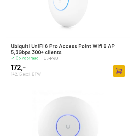
Ubiquiti UniFi 6 Pro Access Point Wifi 6 AP
5,3Gbps 300+ clients
Op voorraad
·
U6-PRO
172,-
142,15 excl. BTW
Zum Ware