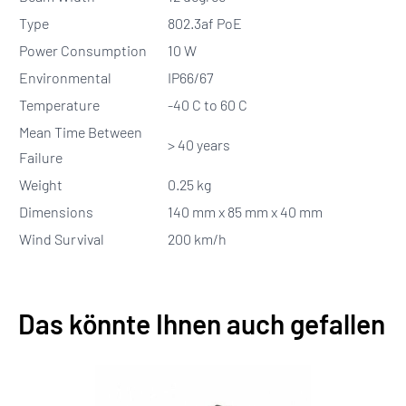
Type
802.3af PoE
Power Consumption
10 W
Environmental
IP66/67
Temperature
-40 C to 60 C
Mean Time Between
> 40 years
Failure
Weight
0.25 kg
Dimensions
140 mm x 85 mm x 40 mm
Wind Survival
200 km/h
Das könnte Ihnen auch gefallen