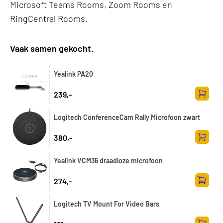
Microsoft Teams Rooms, Zoom Rooms en
RingCentral Rooms.
Vaak samen gekocht.
Yealink PA20
239,-
Zum Wa
Logitech ConferenceCam Rally Microfoon zwart
380,-
Zum Wa
Yealink VCM36 draadloze microfoon
274,-
Zum Wa
Logitech TV Mount For Video Bars