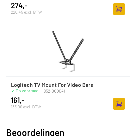
274,-
226,45 excl. BTW
Zum Ware
Logitech TV Mount For Video Bars
Op voorraad
·
952-000041
161,-
133,06 excl. BTW
Zum Ware
Beoordelingen