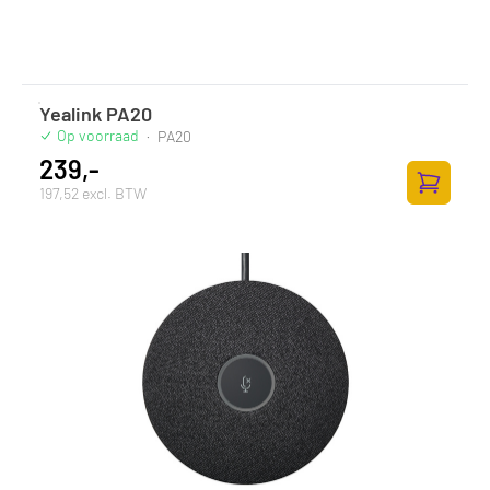
Yealink PA20
Op voorraad
·
PA20
239,-
197,52 excl. BTW
Zum Ware