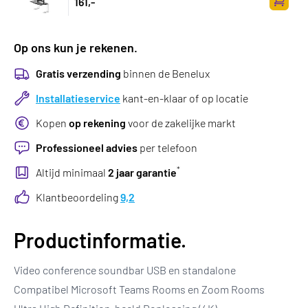
161,-
Zum Wa
Op ons kun je rekenen.
Gratis verzending
binnen de Benelux
Installatieservice
kant-en-klaar of op locatie
Kopen
op rekening
voor de zakelijke markt
Professioneel advies
per telefoon
*
Altijd minimaal
2 jaar garantie
Klantbeoordeling
9,2
Productinformatie.
Video conference soundbar USB en standalone
Compatibel Microsoft Teams Rooms en Zoom Rooms