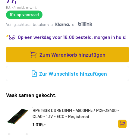
63,64 exkl. mwst.
10+
op voorraad
Veilig achteraf betalen via
of
Op een werkdag voor 16:00 besteld, morgen in huis!
Zum Warenkorb hinzufügen
Zur Wunschliste hinzufügen
Vaak samen gekocht.
HPE 16GB DDR5 DIMM - 4800MHz / PC5-38400 -
CL40 - 1.1V - ECC - Registered
1.019,-
Zum Wa