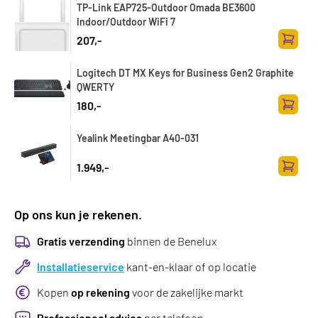
TP-Link EAP725-Outdoor Omada BE3600
Indoor/Outdoor WiFi 7
207,-
Zum Wa
Logitech DT MX Keys for Business Gen2 Graphite
QWERTY
180,-
Zum Wa
Yealink Meetingbar A40-031
1.949,-
Zum Wa
Op ons kun je rekenen.
Gratis verzending
binnen de Benelux
Installatieservice
kant-en-klaar of op locatie
Kopen
op rekening
voor de zakelijke markt
Professioneel advies
per telefoon