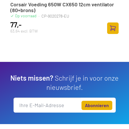
Corsair Voeding 650W CX650 12cm ventilator
(80+brons)
Op voorraad
·
CP-9020278-EU
77,-
63,64 excl. BTW
Zum Ware
Niets missen?
Schrijf je in voor onze
nieuwsbrief.
Abonnieren