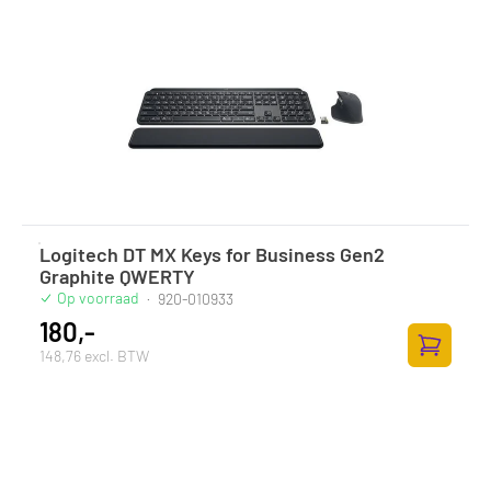
Logitech DT MX Keys for Business Gen2
Graphite QWERTY
Op voorraad
·
920-010933
180,-
148,76 excl. BTW
Zum Ware