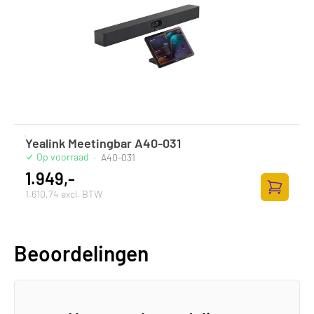
Yealink Meetingbar A40-031
Op voorraad
·
A40-031
1.949,-
1.610,74 excl. BTW
Zum Ware
Beoordelingen