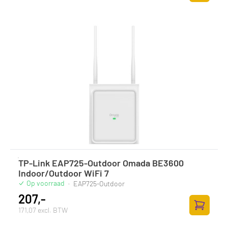
Zum Ware
TP-Link EAP725-Outdoor Omada BE3600
Indoor/Outdoor WiFi 7
Op voorraad
·
EAP725-Outdoor
207,-
171,07 excl. BTW
Zum Ware