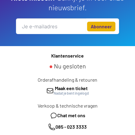
nieuwsbrief.
Abonneer
Klantenservice
●
Nu gesloten
Orderafhandeling & retouren
Maak een ticket
Nadat je bent ingelogd
Verkoop & technische vragen
Chat met ons
085 - 023 3333