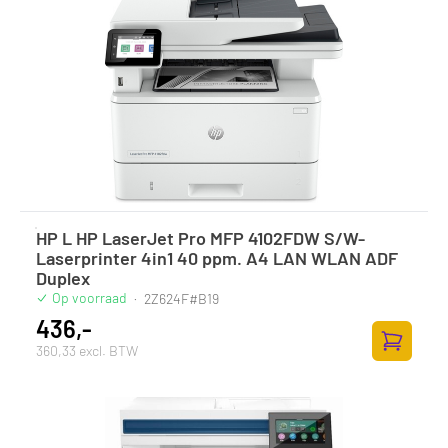
HP L HP LaserJet Pro MFP 4102FDW S/W-
Laserprinter 4in1 40 ppm. A4 LAN WLAN ADF
Duplex
Op voorraad
·
2Z624F#B19
436,-
360,33 excl. BTW
Toevoege