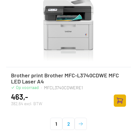
Brother print Brother MFC-L3740CDWE MFC
LED Laser A4
Op voorraad
·
MFCL3740CDWERE1
463,-
382,64 excl. BTW
Toevoege
1
2