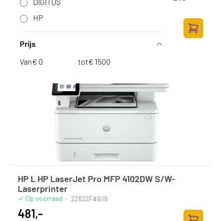
DIGITUS
Op voorraad
·
3G630F#B19
HP
255,-
210,74 excl. BTW
Toevoege
Prijs
Van
€
tot
€
HP L HP LaserJet Pro MFP 4102DW S/W-
Laserprinter
Op voorraad
·
2Z622F#B19
481,-