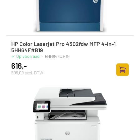
HP Color Laserjet Pro 4302fdw MFP 4-in-1
5HH64F#B19
Op voorraad
·
5HH64F#B19
616,-
509,09 excl. BTW
Toevoege