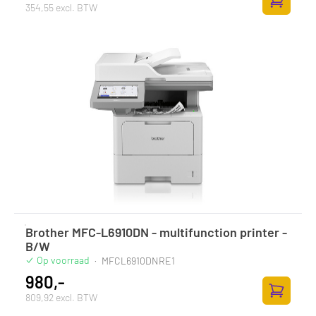
354,55 excl. BTW
Toevoege
Brother MFC-L6910DN - multifunction printer -
B/W
Op voorraad
·
MFCL6910DNRE1
980,-
809,92 excl. BTW
Toevoege