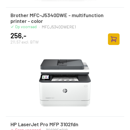
Brother MFC-J5340DWE - multifunction
printer - color
Op voorraad
·
MFCJ5340DWERE1
256,-
211,57 excl. BTW
Toevoege
HP LaserJet Pro MFP 3102fdn
Geen voorraad