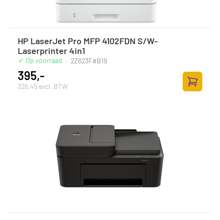
HP LaserJet Pro MFP 4102FDN S/W-
Laserprinter 4in1
Op voorraad
·
2Z623F#B19
395,-
326,45 excl. BTW
Toevoege