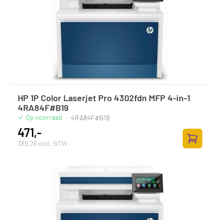
HP 1P Color Laserjet Pro 4302fdn MFP 4-in-1
4RA84F#B19
Op voorraad
·
4RA84F#B19
471,-
389,26 excl. BTW
Toevoege