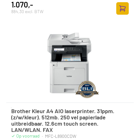
1.070,-
884,30 excl. BTW
Toevoege
Brother Kleur A4 AIO laserprinter. 31ppm.
(z/w/kleur). 512mb. 250 vel papierlade
uitbreidbaar. 12.6cm touch screen.
LAN/WLAN. FAX
Op voorraad
·
MFC-L8900CDW