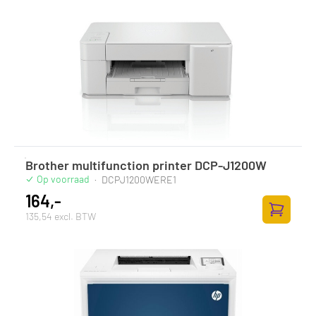
Brother multifunction printer DCP-J1200W
Op voorraad
·
DCPJ1200WERE1
164,-
135,54 excl. BTW
Toevoege