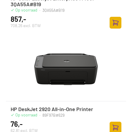
3QA55A#B19
Op voorraad
·
3QA55A#B19
857,-
708,26 excl. BTW
Toevoege
HP DeskJet 2920 All-in-One Printer
Op voorraad
·
89F97B#629
76,-
62,81 excl. BTW