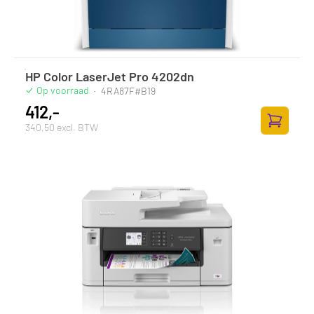
HP Color LaserJet Pro 4202dn
Op voorraad
·
4RA87F#B19
412,-
340,50 excl. BTW
Toevoege