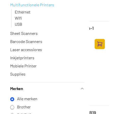
Multifunctionele Printers
Ethernet
Wifi
USB
HP Color LaserJet Pro 4302dw MFP 3-in-1
Op voorraad
Sheet Scanners
·
4RA83F#B19
418,-
Barcode Scanners
345,45 excl. BTW
Laser accessiores
Toevoege
Inkjetprinters
Mobiele Printer
Supplies
Merken
Alle merken
Brother
HP LaserJet Pro MFP 3102fdw 3G630F#B19