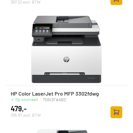
397,52 excl. BTW
Toevoege
HP Color LaserJet Pro MFP 3302fdwg
Op voorraad
·
759V2F#ABD
479,-
395,87 excl. BTW
Toevoege