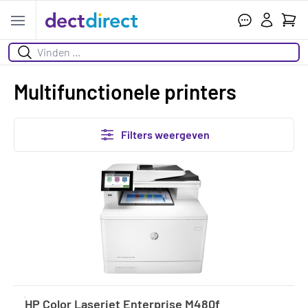
Wink
Open menu
Zoeken
Multifunctionele printers
Filters weergeven
HP Color Laserjet Enterprise M480f