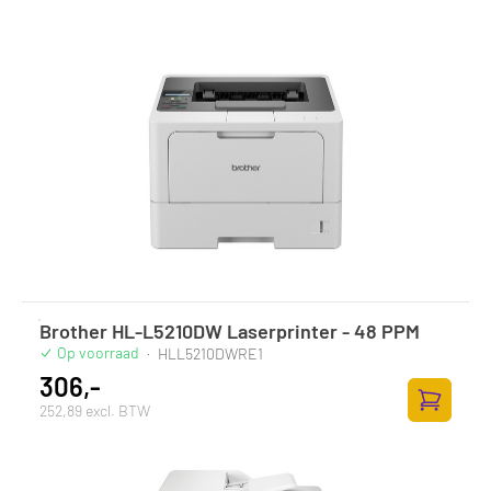
Brother HL-L5210DW Laserprinter - 48 PPM
Op voorraad
·
HLL5210DWRE1
306,-
252,89 excl. BTW
Toevoege