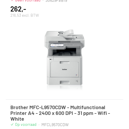
·
3G629F#B19
262,-
216,53 excl. BTW
Brother MFC-L9570CDW - Multifunctional
Printer A4 - 2400 x 600 DPI - 31 ppm - Wifi -
White
Op voorraad
·
MFCL9570CDW