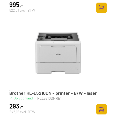
995,-
822,31 excl. BTW
Toevoege
Brother HL-L5210DN - printer - B/W - laser
Op voorraad
·
HLL5210DNRE1
293,-
242,15 excl. BTW
Toevoege