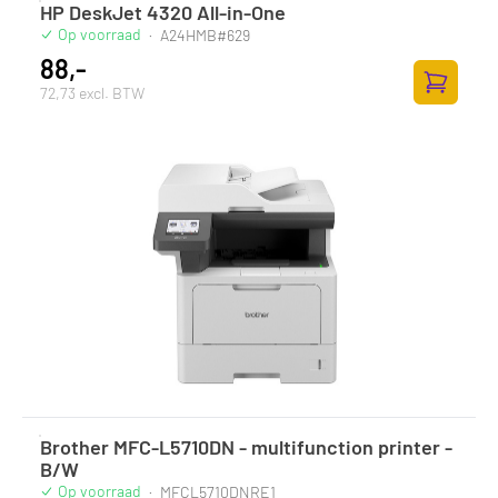
HP DeskJet 4320 All-in-One
Op voorraad
·
A24HMB#629
88,-
72,73 excl. BTW
Toevoege
Brother MFC-L5710DN - multifunction printer -
B/W
Op voorraad
·
MFCL5710DNRE1