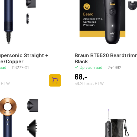
personic Straight +
Braun BT5520 Beardtrim
ue/Copper
Black
raad
Op voorraad
·
113277-01
·
244992
68,-
l. BTW
56,20 excl. BTW
Toevoegen aan winkelwagen