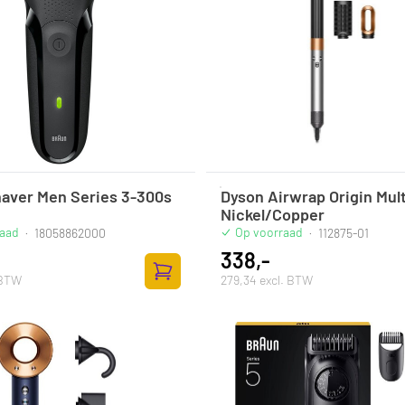
aver Men Series 3-300s
Dyson Airwrap Origin Mult
Nickel/Copper
raad
Op voorraad
·
18058862000
·
112875-01
338,-
 BTW
279,34 excl. BTW
Toevoegen aan winkelwagen