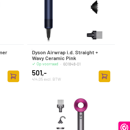
mer
Dyson Airwrap i.d. Straight +
Wavy Ceramic Pink
Op voorraad
·
601848-01
501,-
414,05 excl. BTW
Toevoegen aan winkelwagen
Toevoegen aan