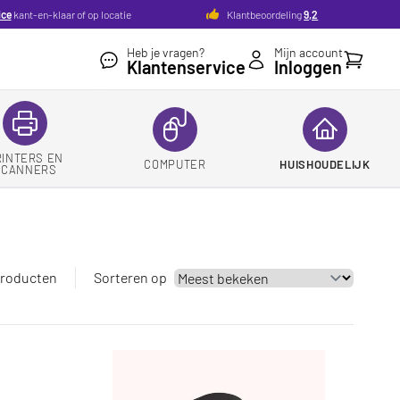
ice
kant-en-klaar of op locatie
Klantbeoordeling
9,2
Heb je vragen?
Mijn account
Winkelw
Klantenservice
Inloggen
RINTERS EN
COMPUTER
HUISHOUDELIJK
SCANNERS
producten
Sorteren op