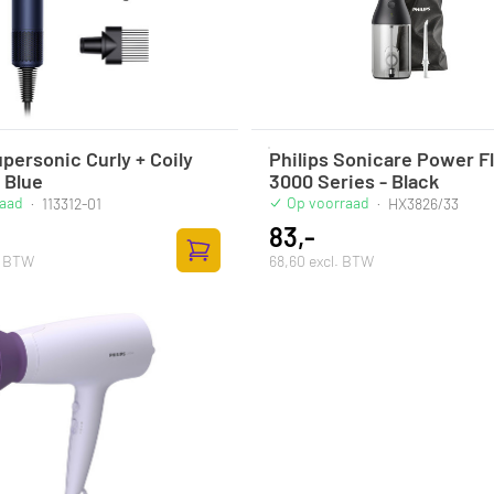
personic Curly + Coily
Philips Sonicare Power F
 Blue
3000 Series - Black
raad
Op voorraad
·
113312-01
·
HX3826/33
83,-
. BTW
68,60 excl. BTW
Toevoegen aan winkelwagen