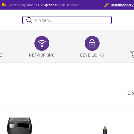
Verzending binnen EU en
gratis
binnen Benelux!
Installatieserv
Zoeken
P
E
NETWORKING
BEVEILIGING
10 