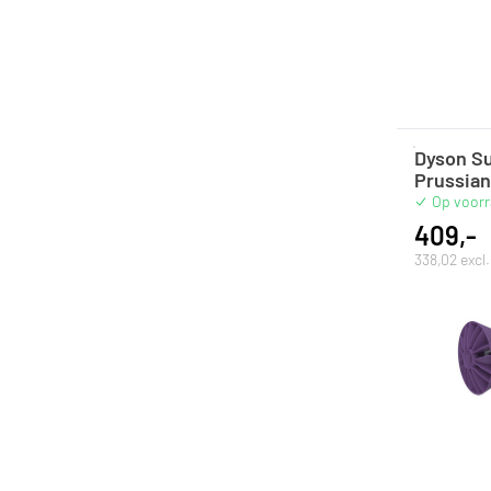
Dyson Su
Prussian
Op voor
409,-
338,02 excl