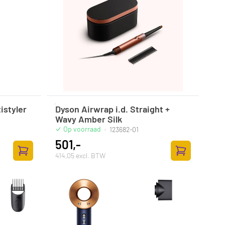
istyler
Dyson Airwrap i.d. Straight +
Wavy Amber Silk
Op voorraad
·
123682-01
501,-
414,05 excl. BTW
Toevoegen aan winkelwagen
Toevoegen aan