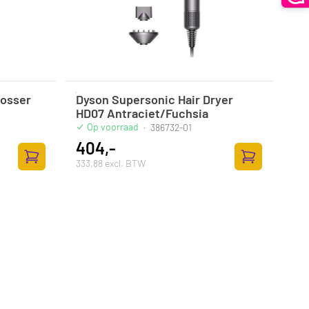
losser
Dyson Supersonic Hair Dryer
HD07 Antraciet/Fuchsia
Op voorraad
·
386732-01
404,-
333,88 excl. BTW
Toevoegen aan winkelwagen
Toevoegen aan