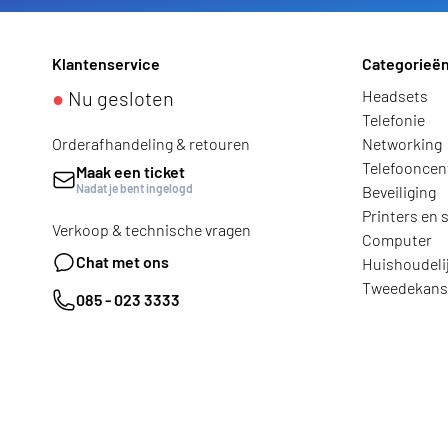
Klantenservice
Categorieë
●
Nu gesloten
Headsets
Telefonie
Orderafhandeling & retouren
Networking
Telefooncen
Maak een ticket
Nadat je bent ingelogd
Beveiliging
Printers en 
Verkoop & technische vragen
Computer
Chat met ons
Huishoudeli
Tweedekans
085 - 023 3333