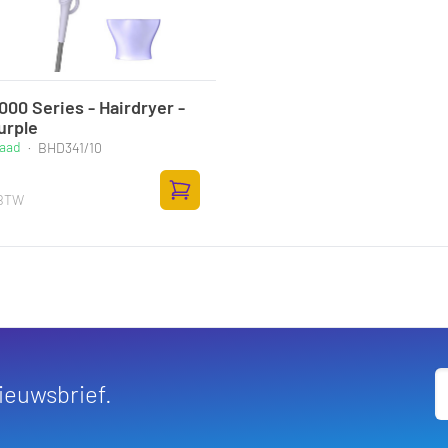
000 Series - Hairdryer -
urple
raad
·
BHD341/10
 BTW
Toevoegen aan winkelwagen
nieuwsbrief.