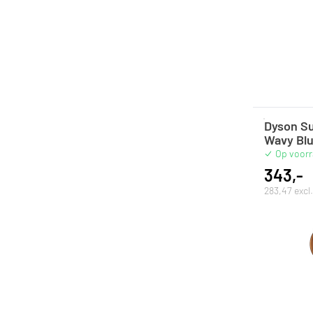
Dyson Su
Wavy Bl
Op voor
343,-
283,47 exc