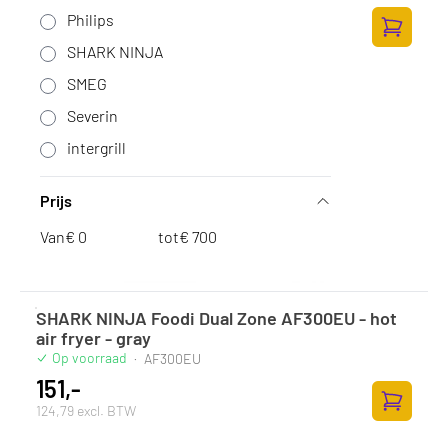
626,-
Philips
517,36 excl. BTW
Toevoege
SHARK NINJA
SMEG
Severin
intergrill
Prijs
Van
€
tot
€
SHARK NINJA Foodi Dual Zone AF300EU - hot
air fryer - gray
Op voorraad
·
AF300EU
151,-
124,79 excl. BTW
Toevoege