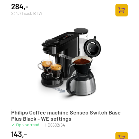
284,-
234,71 excl. BTW
Toevoege
Philips Coffee machine Senseo Switch Base
Plus Black - WE settings
Op voorraad
·
HD6592/64
143,-