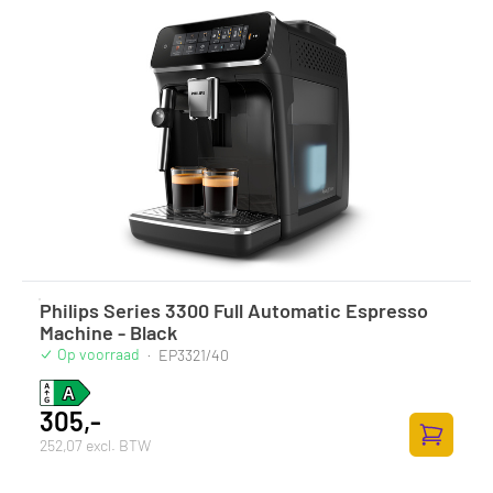
Philips Series 3300 Full Automatic Espresso
Machine - Black
Op voorraad
·
EP3321/40
305,-
252,07 excl. BTW
Toevoege