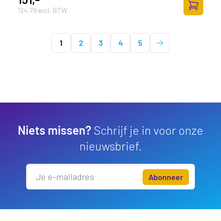
124,79 excl. BTW
Toevoege
1
2
3
4
5
Niets missen?
Schrijf je in voor onze
nieuwsbrief.
Abonneer