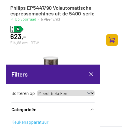
Philips EP5447/90 Volautomatische
espressomachines uit de 5400-serie
Op voorraad
·
EP5447/90
623,-
514,88 excl. BTW
Toevoege
Filters
Sorteren op
Categorieën
Keukenapparatuur