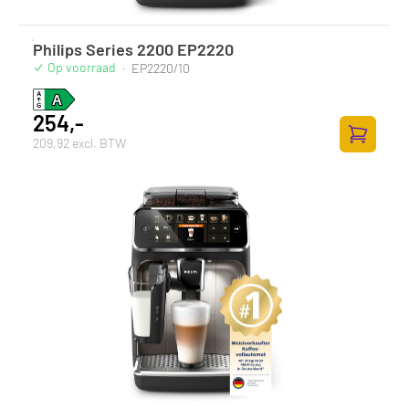
Philips Series 2200 EP2220
Op voorraad
·
EP2220/10
254,-
209,92 excl. BTW
Toevoege