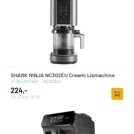
SHARK NINJA NC302EU Creami IJsmachine
Op voorraad
·
NC302EU
224,-
185,12 excl. BTW
Toevoege