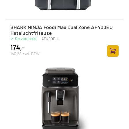
SHARK NINJA Foodi Max Dual Zone AF400EU
Heteluchtfriteuse
Op voorraad
·
AF400EU
174,-
143,80 excl. BTW
Toevoege