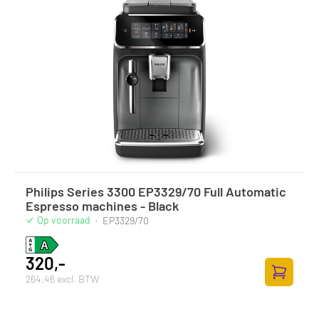
Philips Series 3300 EP3329/70 Full Automatic
Espresso machines - Black
Op voorraad
·
EP3329/70
320,-
264,46 excl. BTW
Toevoege