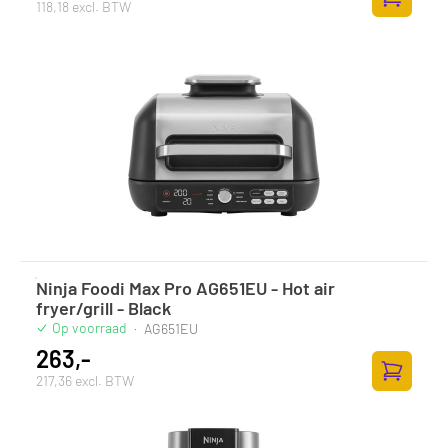
118,18 excl. BTW
Toevoege
Ninja Foodi Max Pro AG651EU - Hot air
fryer/grill - Black
Op voorraad
·
AG651EU
263,-
217,36 excl. BTW
Toevoege