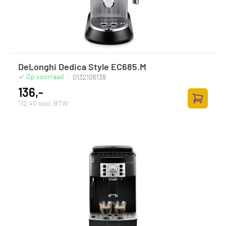
DeLonghi Dedica Style EC685.M
Op voorraad
·
0132106138
136,-
112,40 excl. BTW
Toevoege