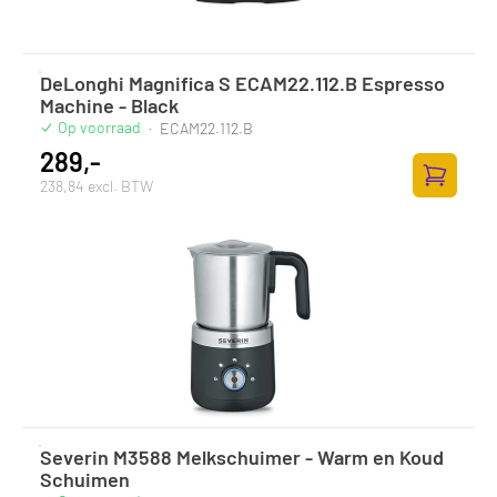
DeLonghi Magnifica S ECAM22.112.B Espresso
Machine - Black
Op voorraad
·
ECAM22.112.B
289,-
238,84 excl. BTW
Toevoege
Severin M3588 Melkschuimer - Warm en Koud
Schuimen