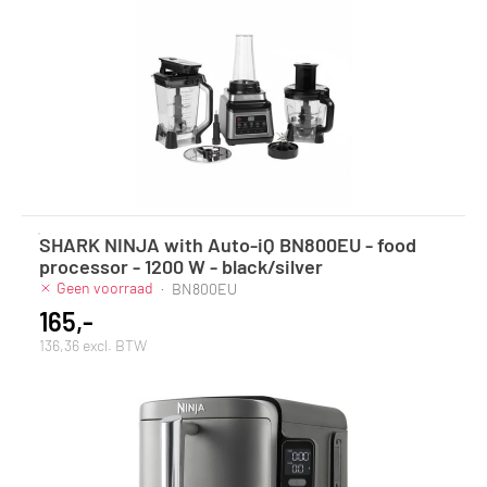
SHARK NINJA with Auto-iQ BN800EU - food
processor - 1200 W - black/silver
Geen voorraad
·
BN800EU
165,-
136,36 excl. BTW