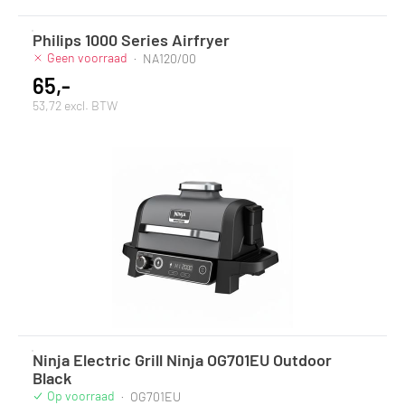
Philips 1000 Series Airfryer
Geen voorraad
·
NA120/00
65,-
53,72 excl. BTW
Ninja Electric Grill Ninja OG701EU Outdoor
Black
Op voorraad
·
OG701EU