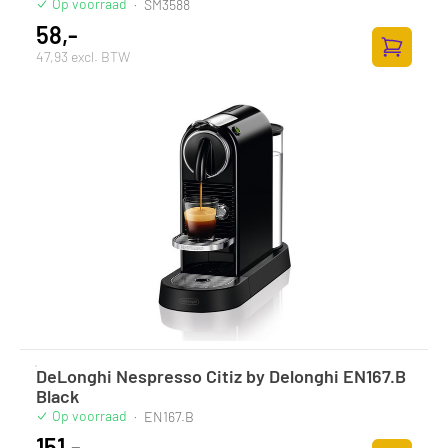
Op voorraad
·
SM3588
58,-
47,93 excl. BTW
Toevoege
DeLonghi Nespresso Citiz by Delonghi EN167.B
Black
Op voorraad
·
EN167.B
151,-