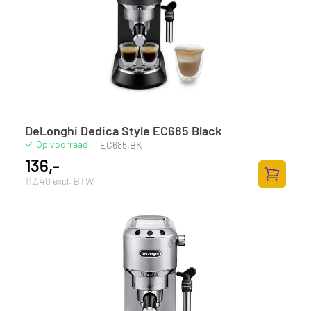
DeLonghi Dedica Style EC685 Black
Op voorraad
·
EC685.BK
136,-
112,40 excl. BTW
Toevoege