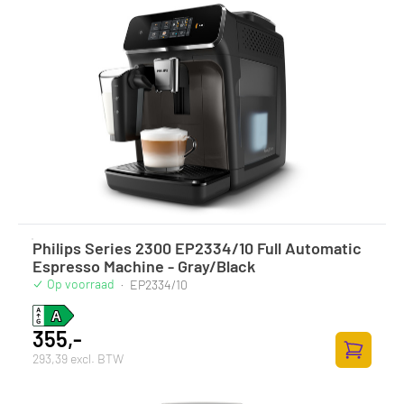
Philips Series 2300 EP2334/10 Full Automatic
Espresso Machine - Gray/Black
Op voorraad
·
EP2334/10
355,-
293,39 excl. BTW
Toevoege