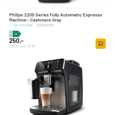
Philips 2200 Series Fully Automatic Espresso
Machine - Cashmere Gray
Op voorraad
·
EP2224/10
250,-
206,61 excl. BTW
Toevoege