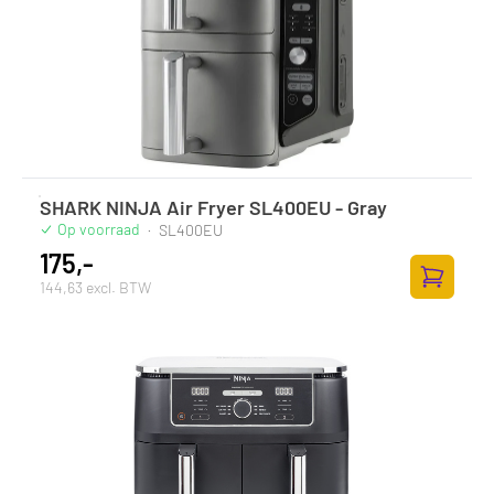
SHARK NINJA Air Fryer SL400EU - Gray
Op voorraad
·
SL400EU
175,-
144,63 excl. BTW
Toevoege