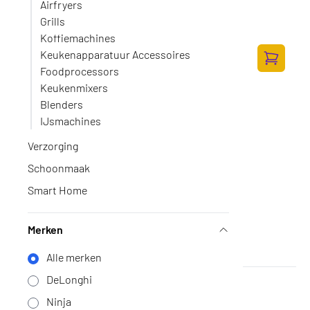
Airfryers
DeLonghi Rivelia EXAM440.55.W
Grills
Op voorraad
·
EXAM440.55.W
Koffiemachines
600,-
Keukenapparatuur Accessoires
495,87 excl. BTW
Foodprocessors
Toevoege
Keukenmixers
Blenders
IJsmachines
Verzorging
Schoonmaak
Smart Home
Merken
Alle merken
DeLonghi
DeLonghi Rivelia EXAM440.55.B
Op voorraad
·
EXAM440.55.B
Ninja