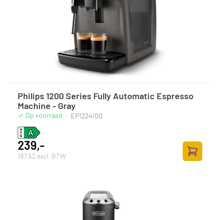
Philips 1200 Series Fully Automatic Espresso
Machine - Gray
Op voorraad
·
EP1224/00
239,-
197,52 excl. BTW
Toevoege