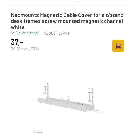
Neomounts Magnetic Cable Cover for sit/stand
desk frames screw mounted magneticchannel
white
Op voorraad
·
ADS06-133WH
37,-
30,58 excl. BTW
Toevoege