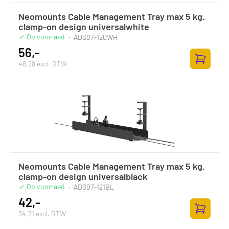
Neomounts Cable Management Tray max 5 kg.
clamp-on design universalwhite
Op voorraad
·
ADS07-120WH
56,-
46,28 excl. BTW
Toevoege
Neomounts Cable Management Tray max 5 kg.
clamp-on design universalblack
Op voorraad
·
ADS07-121BL
42,-
34,71 excl. BTW
Toevoege