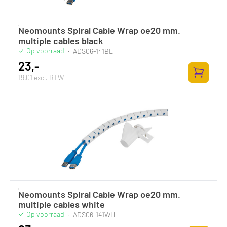
Neomounts Spiral Cable Wrap oe20 mm.
multiple cables black
Op voorraad
·
ADS06-141BL
23,-
19,01 excl. BTW
Toevoege
Neomounts Spiral Cable Wrap oe20 mm.
multiple cables white
Op voorraad
·
ADS06-141WH