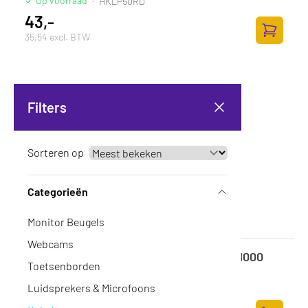
Op voorraad
·
HKLP50RD
43,-
35,54 excl. BTW
Toevoege
Filters
Sorteren op
Categorieën
Monitor Beugels
Webcams
STARTECH 10" Cable Zip Ties UL Listed 1000
Toetsenborden
Pack
Op voorraad
·
CBMZT10BK
Luidsprekers & Microfoons
71,-