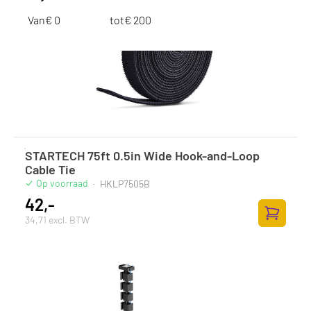
Van
€
tot
€
STARTECH 75ft 0.5in Wide Hook-and-Loop
Cable Tie
Op voorraad
·
HKLP7505B
42,-
34,71 excl. BTW
Toevoege