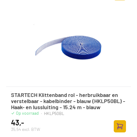
Toevoege
STARTECH Klittenband rol - herbruikbaar en
verstelbaar - kabelbinder - blauw (HKLP50BL) -
Haak- en lussluiting - 15.24 m - blauw
Op voorraad
·
HKLP50BL
43,-
35,54 excl. BTW
Toevoege