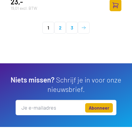
23,-
19,01 excl. BTW
Toevoege
1
2
3
Niets missen?
Schrijf je in voor onze
nieuwsbrief.
Abonneer