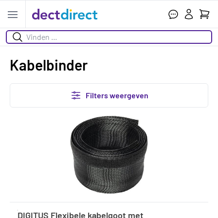
Wink
Open menu
Zoeken
Kabelbinder
Filters weergeven
DIGITUS Flexibele kabelgoot met