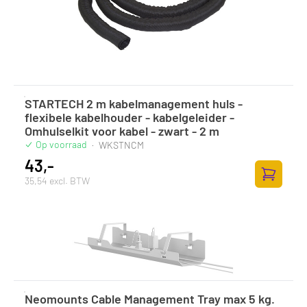
STARTECH 2 m kabelmanagement huls -
flexibele kabelhouder - kabelgeleider -
Omhulselkit voor kabel - zwart - 2 m
Op voorraad
·
WKSTNCM
43,-
35,54 excl. BTW
Toevoege
Neomounts Cable Management Tray max 5 kg.