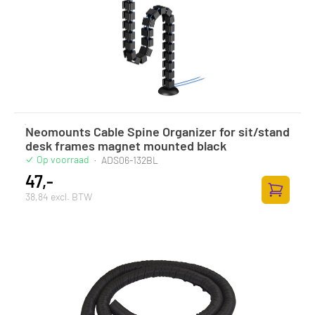
Neomounts Cable Spine Organizer for sit/stand
desk frames magnet mounted black
Op voorraad
·
ADS06-132BL
47,-
38,84 excl. BTW
Toevoege