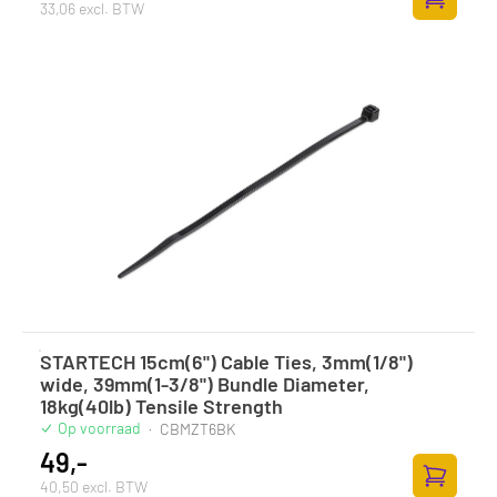
33,06 excl. BTW
Toevoege
STARTECH 15cm(6") Cable Ties, 3mm(1/8")
wide, 39mm(1-3/8") Bundle Diameter,
18kg(40lb) Tensile Strength
Op voorraad
·
CBMZT6BK
49,-
40,50 excl. BTW