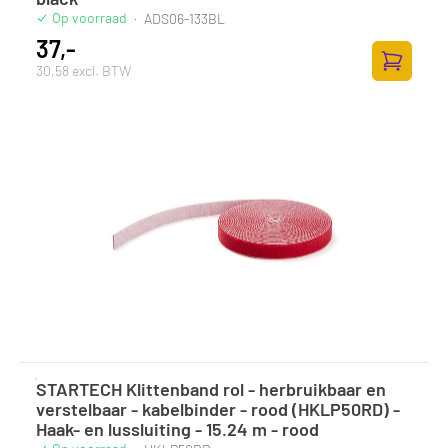
Op voorraad
·
ADS06-133BL
37,-
30,58 excl. BTW
Toevoege
STARTECH Klittenband rol - herbruikbaar en
verstelbaar - kabelbinder - rood (HKLP50RD) -
Haak- en lussluiting - 15.24 m - rood