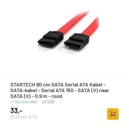
STARTECH 90 cm SATA Serial ATA Kabel -
SATA-kabel - Serial ATA 150 - SATA (V) naar
SATA (V) - 0.9 m - rood
Op voorraad
·
SATA36
33,-
27,27 excl. BTW
Toevoege