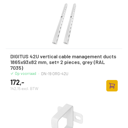
DIGITUS 42U vertical cable management ducts
1865x93x82 mm, set= 2 pieces, grey (RAL
7035)
Op voorraad
·
DN-19 ORG-42U
172,-
142,15 excl. BTW
Toevoege