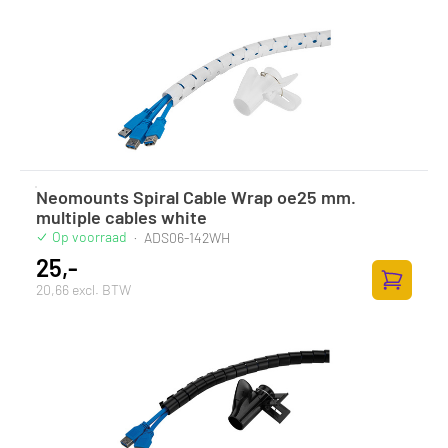
Neomounts Spiral Cable Wrap oe25 mm.
multiple cables white
Op voorraad
·
ADS06-142WH
25,-
20,66 excl. BTW
Toevoege