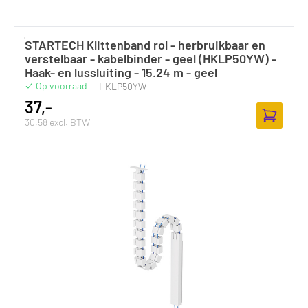
STARTECH Klittenband rol - herbruikbaar en
verstelbaar - kabelbinder - geel (HKLP50YW) -
Haak- en lussluiting - 15.24 m - geel
Op voorraad
·
HKLP50YW
37,-
30,58 excl. BTW
Toevoege