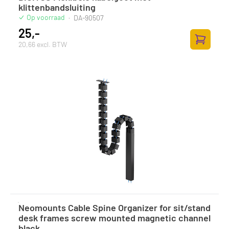
klittenbandsluiting
Op voorraad
·
DA-90507
25,-
20,66 excl. BTW
Toevoege
Neomounts Cable Spine Organizer for sit/stand
desk frames screw mounted magnetic channel
black