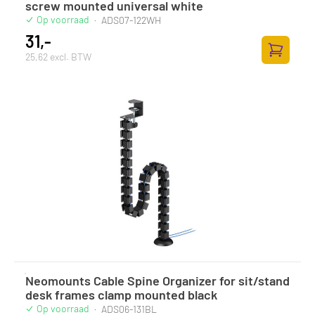
screw mounted universal white
Op voorraad
·
ADS07-122WH
31,-
25,62 excl. BTW
Toevoege
Neomounts Cable Spine Organizer for sit/stand
desk frames clamp mounted black
Op voorraad
·
ADS06-131BL