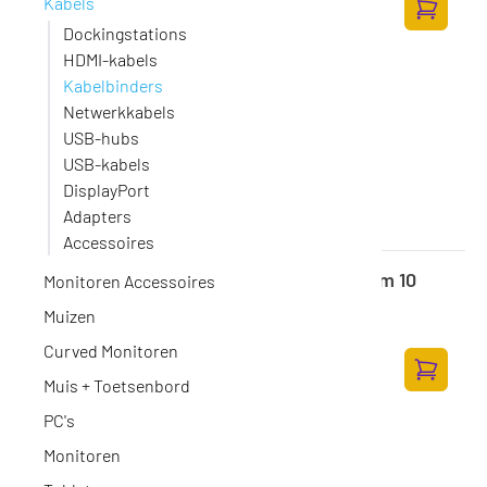
Kabels
58,68 excl. BTW
Toevoege
Dockingstations
HDMI-kabels
Kabelbinders
Netwerkkabels
USB-hubs
USB-kabels
DisplayPort
Adapters
Accessoires
DIGITUS 2U-kabelbeheerring, 44x100 mm 10
Monitoren Accessoires
stuks, kleur zwart (RAL 9005)
Muizen
Op voorraad
·
DN-19 ORG-2-SW
38,-
Curved Monitoren
31,40 excl. BTW
Muis + Toetsenbord
Toevoege
PC's
Monitoren