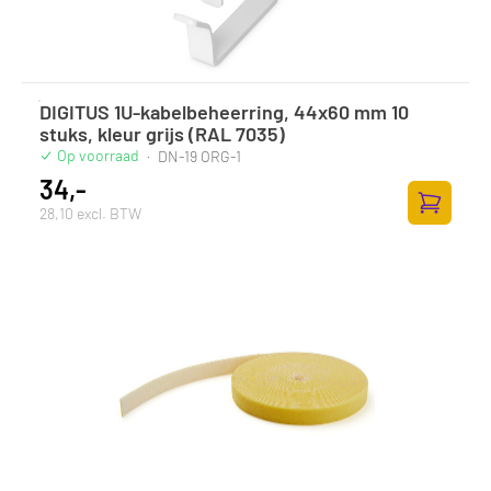
DIGITUS 1U-kabelbeheerring, 44x60 mm 10
stuks, kleur grijs (RAL 7035)
Op voorraad
·
DN-19 ORG-1
34,-
28,10 excl. BTW
Toevoege