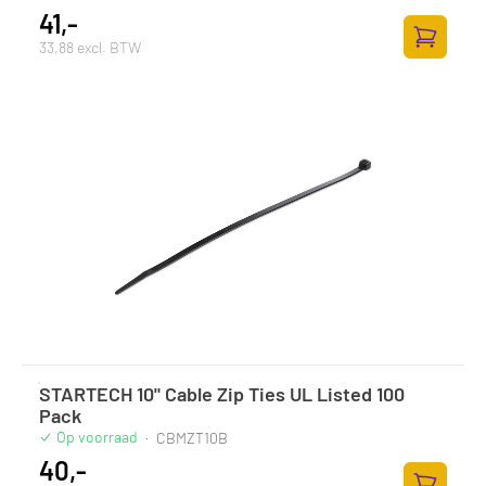
41,-
33,88 excl. BTW
Toevoege
STARTECH 10" Cable Zip Ties UL Listed 100
Pack
Op voorraad
·
CBMZT10B
40,-